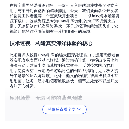
在数字世界的浩瀚创作里，一款引人入胜的游戏或是沉浸式应
用，离不开对自然界的精准捕捉。今天，我们要向各位开发者
和创意工作者推荐一个宝藏级开源项目——《Unity海水场景资
源下载》。这款资源是专为Unity引擎定制的海洋环境解决方
案，无论是制作航海冒险游戏，还是虚拟现实的海滨风光，它
都能让你的作品瞬间拥有一片栩栩如生的海域。
技术透视：构建真实海洋体验的核心
此项目深入挖掘Unity引擎的强大图形处理能力，运用高级着色
器实现海水表面的动态模拟。通过精确计算，模拟出多层次的
海浪波动，营造出身临其境的视觉效果。反射技术的巧妙利
用，使得天空、云彩乃至游戏角色的倒影都清晰可见，极大提
升了场景的层次与深度。此外，船只的物理引擎集成和海水互
动动画，让每一艘小船随着波浪起伏，细节之处无不彰显开发
者的匠心独运。
应用场景：无限可能的蓝色领域
登录后查看全文
从海盗主题的角色扮演游戏，到海洋生态保护的教育软件，甚
至是海边度假村的虚拟游览，这个资源包都是不可多得的神
器。它不仅限于游戏开发，也可服务于VR体验、电影预览、
城市规划展示等多领域，为任何想要展现大海魅力的项目增光