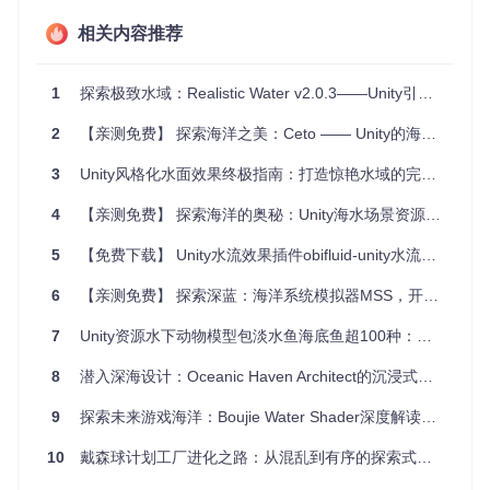
添彩。船只与环境的自然交互，加之细腻的声效设计，确保了
每一个用户体验的深度沉浸感。
相关内容推荐
项目亮点：四大核心特色
1
探索极致水域：Realistic Water v2.0.3——Unity引擎的水体革命
超真实的海水模拟
：利用先进的渲染技术，将大海的波澜壮
2
【亲测免费】 探索海洋之美：Ceto —— Unity的海洋系统
阔完美复刻。
细腻的反射效果
：水面反射细腻入微，提升了整个场景的真
3
Unity风格化水面效果终极指南：打造惊艳水域的完整解决方案
实度和美感。
动感船只动画
：无缝衔接的船只浮动逻辑，让人物动作与海
4
【亲测免费】 探索海洋的奥秘：Unity海水场景资源推荐
洋环境紧密结合。
全感官体验的音频
：精心录制的海浪声，为空间增添了听觉
5
【免费下载】 Unity水流效果插件obifluid-unity水流插件：打造沉浸式游戏体验
维度的真实感受。
6
【亲测免费】 探索深蓝：海洋系统模拟器MSS，开启你的海上科研之旅
结语
7
Unity资源水下动物模型包淡水鱼海底鱼超100种：构建真实水下世界的绝佳选择
《Unity海水场景资源下载》是每一位追求极致的Unity开发者
8
潜入深海设计：Oceanic Haven Architect的沉浸式创作之旅
不应错过的宝贵资源。它不仅仅是一个场景资源，更是一扇通
往虚拟海洋世界的大门。简单易用的集成方式，使得即使是初
9
探索未来游戏海洋：Boujie Water Shader深度解读与应用
学者也能迅速上手，创造出令人惊叹的海洋景观。立即下载，
开启你的海洋探索之旅，让每一次点击和调整，都化作游戏中
10
戴森球计划工厂进化之路：从混乱到有序的探索式指南
那泛起层层涟漪的真实海水，引领用户畅游无垠深蓝。