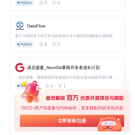
0
0
Python
DataFlow
基于大模型算子和工作流的高效文本大模型训练数据合成框架
0
5
Python
源启盛夏_AtomGit暑期开发者成长计划
「源启盛夏」暑期校园开发者成长计划旨在激活校园开源力量，通过积分激励、认证扶持、资源倾斜等形式，引导高校组织和开发者完成「入驻 — 建项目 — 做贡献 — 获认证 — 得资源」的完整闭环。无论你是想带领社团入驻平台的组织者，还是希望用代码贡献证明自己的开发者，都能在这里找到属于你的成长路径。
0
1
Markdown
700万+用户深度参与代码创作，更多精彩内容等你共创
py-xiaozhi
基于Python的Xiaozhi AI，适用于想要完整Xiaozhi体验而无需拥有专用硬件的用户。
立即登录/注册
0
1
Python