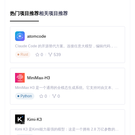
热门项目推荐
相关项目推荐
Unity海水场景资源下载
下载源代码
本仓库提供了一个高质量的Unity海水场景资源文件，适用于Unity游戏开发者和场景设计师。该资源文件包含了逼真的海水效果、反射效果、船只随海水荡漾的动画以及模拟海水的声音，能够为您的游戏或项目增添生动的海洋氛围
项目地址：
https://gitcode.com/open-source-
atomcode
toolkit/d72a0
Claude Code 的开源替代方案。连接任意大模型，编辑代码，运行命令，自动验证 — 全自动执行。用 Rust 构建，极致性能。 ｜ An open-source alternative to Claude Code. Connect any LLM, edit code, run commands, and verify changes — autonomously. Built in Rust for speed. Get Started
0
539
Rust
MiniMax-H3
MiniMax H3 是一个通用的全模态生成系统。它支持对由文本、图像、视频和音频组成的多模态上下文进行统一理解，并能生成分辨率高达 2K、时长可达 15 秒的带原生立体声音频的视频。得益于面向任务泛化的系统设计，H3 在预训练阶段就已具备广泛的多模态上下文理解与生成能力，能够出色地执行复杂的多模态指令。
0
0
Python
Kimi-K3
Kimi K3 是Kimi能力最强的模型：这是一个拥有 2.8 万亿参数的混合专家（MoE）模型，具备原生视觉理解能力，并支持 100 万 token 的上下文窗口。