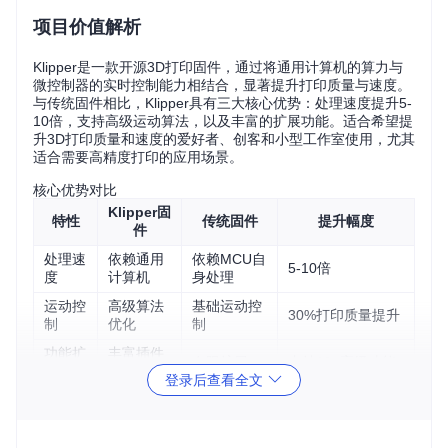
项目价值解析
Klipper是一款开源3D打印固件，通过将通用计算机的算力与
微控制器的实时控制能力相结合，显著提升打印质量与速度。
与传统固件相比，Klipper具有三大核心优势：处理速度提升5-
10倍，支持高级运动算法，以及丰富的扩展功能。适合希望提
升3D打印质量和速度的爱好者、创客和小型工作室使用，尤其
适合需要高精度打印的应用场景。
核心优势对比
Klipper固
特性
传统固件
提升幅度
件
处理速
依赖通用
依赖MCU自
5-10倍
度
计算机
身处理
运动控
高级算法
基础运动控
30%打印质量提升
制
优化
制
功能扩
丰富插件
有限扩展
支持10+高级功能
展性
生态
登录后查看全文
硬件兼
支持多品
兼容90%主流3D打
品牌专属
容性
牌主板
印机主板