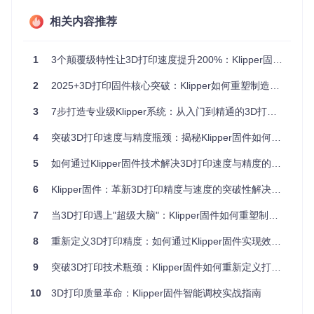
适用用户群体
3D打印爱好者：希望提升打印质量和速度
相关内容推荐
创客工作室：需要稳定可靠的打印解决方案
教育机构：教学和研究3D打印技术
小型企业：小批量定制化生产需求
1
3个颠覆级特性让3D打印速度提升200%：Klipper固件实战指南
环境部署三阶段
2
2025+3D打印固件核心突破：Klipper如何重塑制造业生产范式
3
7步打造专业级Klipper系统：从入门到精通的3D打印性能优化指南
构建基础环境
硬件准备
控制主板：推荐BigTreeTech SKR系列、Raspberry Pi Pico
4
突破3D打印速度与精度瓶颈：揭秘Klipper固件如何实现打印质量与效率的双重提升
等
5
如何通过Klipper固件技术解决3D打印速度与精度的核心矛盾
计算单元：Raspberry Pi 3B+及以上型号
辅助硬件：MicroSD卡（至少8GB）、USB数据线、传感器
6
Klipper固件：革新3D打印精度与速度的突破性解决方案
（可选）
7
当3D打印遇上"超级大脑"：Klipper固件如何重塑制造业精度极限？
图1：ADXL345加速度传感器安装在3D打印机打印头上，用于
8
重新定义3D打印精度：如何通过Klipper固件实现效率与质量的双重突破
振动检测和输入整形功能
系统准备
9
突破3D打印技术瓶颈：Klipper固件如何重新定义打印精度与速度
下载OctoPi镜像并使用Etcher写入MicroSD卡
启动Raspberry Pi，通过浏览器访问OctoPrint网页界面
10
3D打印质量革命：Klipper固件智能调校实战指南
完成初始设置并确保系统已更新到最新版本