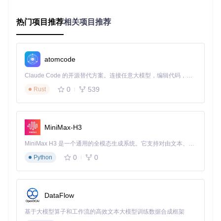
部署核心组件
安装Klipper
热门项目推荐
相关项目推荐
通过SSH连接到Raspberry Pi，执行以下命令：
# 克隆Klipper仓库
git 
clone
 https://gitcode.com/gh_mirrors/kli/klipper

atomcode
# 运行安装脚本
Claude Code 的开源替代方案。连接任意大模型，编辑代码，运行命令，自动验证 — 全自动执行。用 Rust 构建，极致性能。 ｜ An open-source alternative to Claude Code. Connect any LLM, edit code, run commands, and verify changes — autonomously. Built in Rust for speed. Get Started
cd
 klipper

0
539
Rust
注意事项
：安装过程需要保持网络连接，脚本会自动安装
依赖包和配置系统服务，全程约5分钟。
MiniMax-H3
编译固件
MiniMax H3 是一个通用的全模态生成系统。它支持对由文本、图像、视频和音频组成的多模态上下文进行统一理解，并能生成分辨率高达 2K、时长可达 15 秒的带原生立体声音频的视频。得益于面向任务泛化的系统设计，H3 在预训练阶段就已具备广泛的多模态上下文理解与生成能力，能够出色地执行复杂的多模态指令。
0
0
运行配置工具：
Python
DataFlow
根据主板型号进行配置，主要选项包括：
基于大模型算子和工作流的高效文本大模型训练数据合成框架