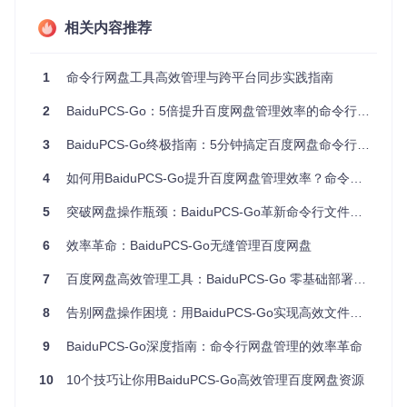
Windows系统
：
相关内容推荐
访问Go语言官网下载对应安装包
运行安装程序并按向导完成安装
1
命令行网盘工具高效管理与跨平台同步实践指南
打开命令提示符，输入
go version
验证安装
2
BaiduPCS-Go：5倍提升百度网盘管理效率的命令行利器
macOS系统
：
3
BaiduPCS-Go终极指南：5分钟搞定百度网盘命令行管理神器
4
如何用BaiduPCS-Go提升百度网盘管理效率？命令行工具让文件传输提速300%
Linux系统
：
5
突破网盘操作瓶颈：BaiduPCS-Go革新命令行文件管理体验
sudo
 apt-get update && 
sudo
6
效率革命：BaiduPCS-Go无缝管理百度网盘
7
百度网盘高效管理工具：BaiduPCS-Go 零基础部署与进阶指南
✓ 验证点：执行
go version
命令后能看到类似
go version
go1.18 linux/amd64
的版本信息
8
告别网盘操作困境：用BaiduPCS-Go实现高效文件管理
获取项目源码
9
BaiduPCS-Go深度指南：命令行网盘管理的效率革命
git 
clone
cd
10
10个技巧让你用BaiduPCS-Go高效管理百度网盘资源
编译与运行