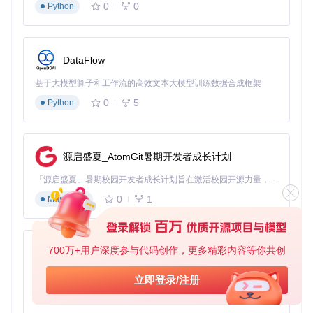
alias
 pcsll=
"BaiduPCS-Go ls -l"
0
0
Python
alias
 pcsdl=
"BaiduPCS-Go download"
保存后执行
source ~/.bashrc
使配置生效。
DataFlow
下载参数优化
基于大模型算子和工作流的高效文本大模型训练数据合成框架
根据网络环境调整下载参数，获得最佳体验：
0
5
Python
# 设置并发连接数
BaiduPCS-Go config 
set
 -max_parallel 8

源启盛夏_AtomGit暑期开发者成长计划
# 设置下载速度限制（单位：KB/s）
BaiduPCS-Go config 
set
「源启盛夏」暑期校园开发者成长计划旨在激活校园开源力量，通过积分激励、认证扶持、资源倾斜等形式，引导高校组织和开发者完成「入驻 — 建项目 — 做贡献 — 获认证 — 得资源」的完整闭环。无论你是想带领社团入驻平台的组织者，还是希望用代码贡献证明自己的开发者，都能在这里找到属于你的成长路径。
0
1
Markdown
场景应用：高效文件操作实战
日常文件管理
700万+用户深度参与代码创作，更多精彩内容等你共创
py-xiaozhi
像操作本地文件一样管理网盘中的内容：
基于Python的Xiaozhi AI，适用于想要完整Xiaozhi体验而无需拥有专用硬件的用户。
立即登录/注册
# 查看当前目录
0
1
Python
BaiduPCS-Go 
ls