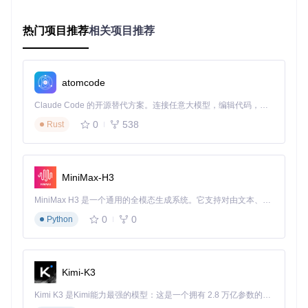
go build

热门项目推荐
相关项目推荐
首次运行将显示欢迎信息和基本命令列表，标志着安装成功。
atomcode
深度配置：打造个性化命令行工作流
Claude Code 的开源替代方案。连接任意大模型，编辑代码，运行命令，自动验证 — 全自动执行。用 Rust 构建，极致性能。 ｜ An open-source alternative to Claude Code. Connect any LLM, edit code, run commands, and verify changes — autonomously. Built in Rust for speed. Get Started
登录配置
0
538
Rust
使用百度网盘账号登录是使用所有功能的前提：
MiniMax-H3
✓ 验证点：登录成功后执行
BaiduPCS-Go quota
能查看网盘
MiniMax H3 是一个通用的全模态生成系统。它支持对由文本、图像、视频和音频组成的多模态上下文进行统一理解，并能生成分辨率高达 2K、时长可达 15 秒的带原生立体声音频的视频。得益于面向任务泛化的系统设计，H3 在预训练阶段就已具备广泛的多模态上下文理解与生成能力，能够出色地执行复杂的多模态指令。
存储空间使用情况
0
0
Python
命令别名设置
为常用命令设置别名可以大幅提升操作效率，编辑shell配置文
件（如~/.bashrc或~/.zshrc）添加：
Kimi-K3
Kimi K3 是Kimi能力最强的模型：这是一个拥有 2.8 万亿参数的混合专家（MoE）模型，具备原生视觉理解能力，并支持 100 万 token 的上下文窗口。
alias
 pcs=
"BaiduPCS-Go"