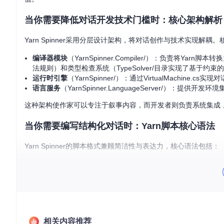
当你需要降低对话开发技术门槛时：核心架构解析
Yarn Spinner采用分层设计架构，将对话创作与技术实现解耦
编译器模块
（YarnSpinner.Compiler/）：负责将Yarn脚
法规则）和类型检查系统（TypeSolver/目录实现了基于约束
运行时引擎
（YarnSpinner/）：通过VirtualMachine
语言服务
（YarnSpinner.LanguageServer/）：提
这种架构使作家可以专注于叙事内容，而开发者则负责系统集成
当你需要编写结构化对话时：Yarn脚本核心语法
Yarn Spinner的脚本格式兼顾简洁性与表达力，核心语法包括：
// 节点定义 - 对话的基本单元

title: 欢迎界面

---

欢迎来到冒险世界！

-> 开始新游戏

-> 加载存档

相关内容推荐
-> 退出游戏
