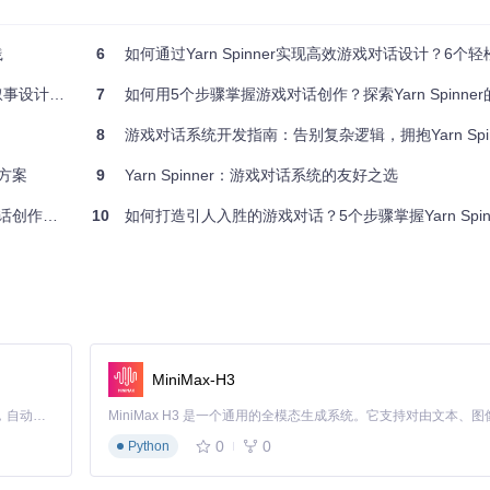
践
6
如何通过Yarn Spinner实现高效游戏对话设计？6个
事设计指南
7
如何用5个步骤掌握游戏对话创作？探索Yarn Spinner的
8
游戏对话系统开发指南：告别复杂逻辑，拥抱Yarn Spinner
决方案
9
Yarn Spinner：游戏对话系统的友好之选
的友好工具
10
如何打造引人入胜的游戏对话？5个步骤掌握Yarn Spinne
>>
等指令实现条件逻辑。这种结构化格式使复杂对话树变得可视化，便于
MiniMax-H3
查
Claude Code 的开源替代方案。连接任意大模型，编辑代码，运行命令，自动验证 — 全自动执行。用 Rust 构建，极致性能。 ｜ An open-source alternative to Claude Code. Connect any LLM, edit code, run commands, and verify changes — autonomously. Built in Rust for speed. Get Started
录中定义了基础类型（BooleanType.cs、NumberType.cs等）和类型工具类
0
0
Python