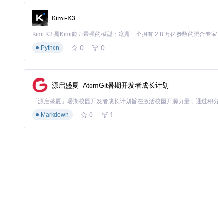
变量作用域管理
游戏状态持久化
Kimi-K3
表达式求值
编译器会在编译阶段（通过TypeCheckerListener.c
0
0
Python
当你需要实现复杂对话流程时：高级特性应用
针对复杂叙事需求，Yarn Spinner提供多种高级功能：
源启盛夏_AtomGit暑期开发者成长计划
节点组与跳转系统
通过节点组（NodeGroups）可以实现对话模块化管理：
0
1
Markdown
title: 森林入口

group: 森林区域

---

你来到了森林入口。

-> 进入森林 <<jump 森林内部>>

-> 返回村庄 <<jump 村庄中心>>

JumpGraphListener.cs负责解析跳转逻辑，构建对话流程