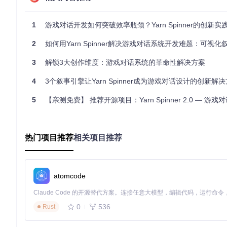
===

1
游戏对话开发如何突破效率瓶颈？Yarn Spinner的创新实
// 条件分支示例

title: 开始新游戏

2
如何用Yarn Spinner解决游戏对话系统开发难题：可视化叙
---

你好，勇敢的冒险者！

3
解锁3大创作维度：游戏对话系统的革命性解决方案
{playerName}, 你准备好开始旅程了吗？

<<if $hasSword>>

4
3个叙事引擎让Yarn Spinner成为游戏对话设计的创新解
  你的剑闪闪发光，看来已经做好准备。

<<else>>

5
【亲测免费】 推荐开源项目：Yarn Spinner 2.0 — 游戏对话创作
  你最好先找件武器。

<</if>>

-> 前往森林

-> 去铁匠铺

热门项目推荐
相关项目推荐
脚本通过
title
定义对话节点，使用
->
标记选项分支，通过
<<if
atomcode
当你需要处理动态对话内容时：变量系统与类型检
Yarn Spinner内置强类型系统，在YarnSpinner/Types/目
0
536
Rust
自动类型推断与检查