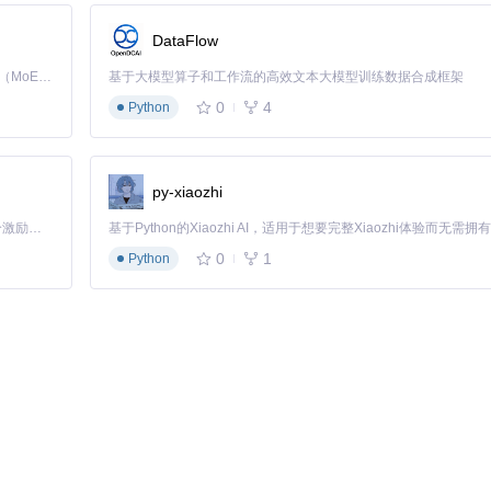
DataFlow
Kimi K3 是Kimi能力最强的模型：这是一个拥有 2.8 万亿参数的混合专家（MoE）模型，具备原生视觉理解能力，并支持 100 万 token 的上下文窗口。
基于大模型算子和工作流的高效文本大模型训练数据合成框架
s）捕获类型错误，避免运行时异常。例如，当尝试将字符串与数字相加时，会触发
0
4
Python
py-xiaozhi
「源启盛夏」暑期校园开发者成长计划旨在激活校园开源力量，通过积分激励、认证扶持、资源倾斜等形式，引导高校组织和开发者完成「入驻 — 建项目 — 做贡献 — 获认证 — 得资源」的完整闭环。无论你是想带领社团入驻平台的组织者，还是希望用代码贡献证明自己的开发者，都能在这里找到属于你的成长路径。
0
1
Python
图，帮助开发者可视化复杂分支结构。