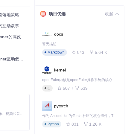
项目优选
收起
轻松落地策略
互动叙事魔力
docs
的高效解决方案
暂无描述
843
5.64 K
Markdown
r互动叙事工具
kernel
openEuler内核是openEuler操作系统的核心，既是系统性能与稳定性的基石，也是连接处理器、设备与服务的桥梁。
507
539
C
维护。
pytorch
MiniMax H3 是一个通用的全模态生成系统。它支持对由文本、图像、视频和音频组成的多模态上下文进行统一理解，并能生成分辨率高达 2K、时长可达 15 秒的带原生立体声音频的视频。得益于面向任务泛化的系统设计，H3 在预训练阶段就已具备广泛的多模态上下文理解与生成能力，能够出色地执行复杂的多模态指令。
作为 Ascend for PyTorch 社区的核心组件，TorchNPU 是昇腾专为 PyTorch 打造的深度学习适配插件，使 PyTorch 框架能够直接调用昇腾 NPU，为开发者提供昇腾 AI 处理器的超强算力。
。变量系统支持：
831
1.26 K
Python