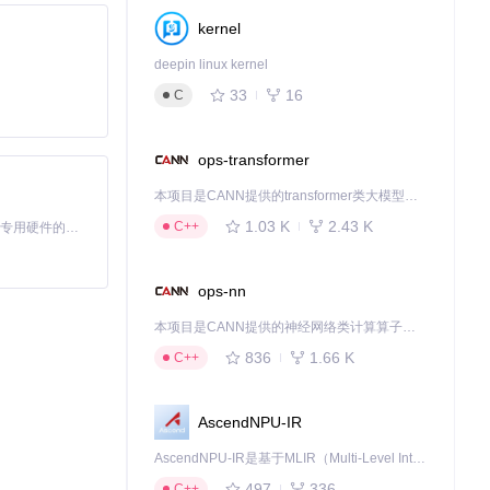
kernel
deepin linux kernel
明确的编译错误。
33
16
C
ops-transformer
本项目是CANN提供的transformer类大模型算子库，实现网络在NPU上加速计算。
1.03 K
2.43 K
C++
基于Python的Xiaozhi AI，适用于想要完整Xiaozhi体验而无需拥有专用硬件的用户。
ops-nn
本项目是CANN提供的神经网络类计算算子库，实现网络在NPU上加速计算。
836
1.66 K
C++
AscendNPU-IR
AscendNPU-IR是基于MLIR（Multi-Level Intermediate Representation）构建的，面向昇腾亲和算子编译时使用的中间表示，提供昇腾完备表达能力，通过编译优化提升昇腾AI处理器计算效率，支持通过生态框架使能昇腾AI处理器与深度调优
497
336
C++