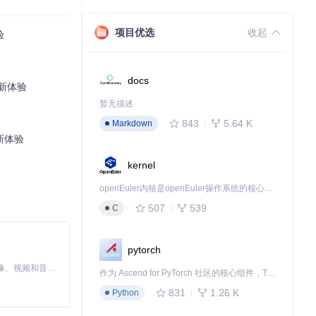
项目优选
收起
验
地浏览器Inde
docs
。
新体验
暂无描述
843
5.64 K
Markdown
设计不仅保障了
新体验
kernel
openEuler内核是openEuler操作系统的核心，既是系统性能与稳定性的基石，也是连接处理器、设备与服务的桥梁。
设置多级奖项体
507
539
C
pytorch
情况的发生，确
MiniMax H3 是一个通用的全模态生成系统。它支持对由文本、图像、视频和音频组成的多模态上下文进行统一理解，并能生成分辨率高达 2K、时长可达 15 秒的带原生立体声音频的视频。得益于面向任务泛化的系统设计，H3 在预训练阶段就已具备广泛的多模态上下文理解与生成能力，能够出色地执行复杂的多模态指令。
作为 Ascend for PyTorch 社区的核心组件，TorchNPU 是昇腾专为 PyTorch 打造的深度学习适配插件，使 PyTorch 框架能够直接调用昇腾 NPU，为开发者提供昇腾 AI 处理器的超强算力。
831
1.26 K
Python