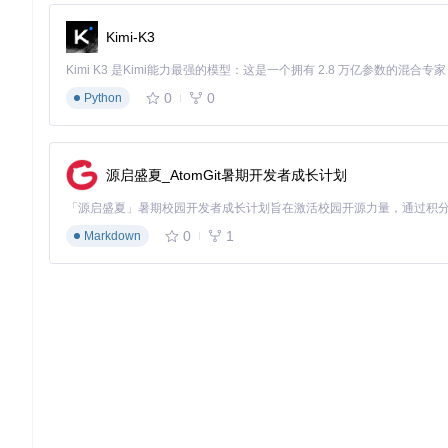
为了帮助用户快速上手，log-lottery提供了多种常见场景的
Kimi-K3
年会抽奖模板
奖项设置：特等奖1名、一等奖3名、二等奖10名、三等奖30
参与人群：全体员工
0
0
Python
视觉风格：喜庆红色主题，搭配烟花特效
抽奖流程：多轮依次抽取，每轮结束后展示中奖名单
产品发布会模板
奖项设置：新品体验奖5名、优惠券20名
源启盛夏_AtomGit暑期开发者成长计划
参与人群：现场观众
视觉风格：科技蓝主题，突出产品形象
抽奖流程：一次性抽取所有奖项，分批次公布
0
1
Markdown
客户答谢会模板
奖项设置：VIP专属奖、幸运奖、参与奖
参与人群：按客户等级分类
视觉风格：高端金色主题，优雅简约
抽奖流程：按客户等级依次抽取，突出VIP客户
性能优化指南
为了确保抽奖过程流畅进行，特别是在参与人数较多的情况下，
控制单次抽奖人数
：虽然系统理论上支持无限人数，但为保证