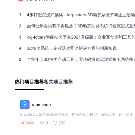
1
4步打造沉浸式抽奖：log-lottery 3D动态系统革新企业活
如何保障企业抽奖数据的绝对安全？
2
如何让年会抽奖不再尴尬？3D动态抽奖系统打造沉浸式互
数据安全是企业在选择抽奖系统时最关心的问题之一。log-lott
xDB中，不会上传到任何外部服务器。这意味着即使在没有网络
3
log-lottery智能抽奖平台2024升级版：企业互动营销工具的场景化落地
4
3D抽奖系统：企业活动互动解决方案的创新实践
系统还提供了完善的数据备份和恢复功能，您可以随时导出抽奖
5
企业年会3D抽奖互动工具：零代码搭建沉浸式抽奖系统指
数据安全，还大大提高了系统的可靠性和灵活性。
如何通过灵活配置满足不同场景需求？
热门项目推荐
相关项目推荐
每个企业的抽奖活动都有其独特性，log-lottery提供了丰
系，自定义每个奖项的名称、获奖人数和展示图片。系统支持全
atomcode
例如，您可以设置一等奖1名、二等奖3名、三等奖10名，也可
保抽奖过程的公平公正。
0
536
Rust
常见场景配置模板