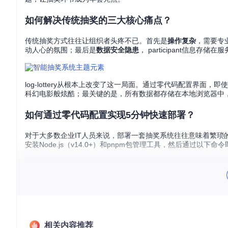
如何解决传统抽奖的三大核心痛点？
传统抽奖方式往往让组织者头疼不已。首先是
操作复杂
，需要专
动人心的氛围；最后是
数据安全隐患
， participant信
log-lottery从根本上改变了这一局面。通过零代码配置界
科幻电影般炫酷；最关键的是，所有数据都存储在本地浏览器中
如何通过零代码配置实现5分钟快速部署？
对于大多数企业IT人员来说，部署一套抽奖系统往往意味着繁琐的环
安装Node.js（v14.0+）和pnpm包管理工具，然后通过以下
git 
clone
cd
 log-lottery

部署完成后，您将看到一个直观的可视化配置界面。无需编写任
作。即使是电脑操作经验不多的行政人员，也能在5分钟内完成
相关内容推荐