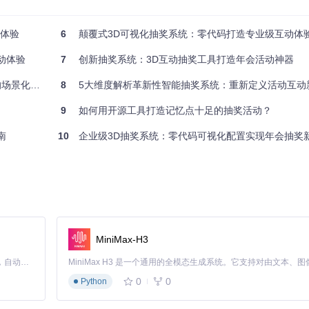
动体验
6
颠覆式3D可视化抽奖系统：零代码打造专业级互动体
动体验
7
创新抽奖系统：3D互动抽奖工具打造年会活动神器
ery采用创新的本地存储方案，所有参与人员信息和抽奖数据均保存在用户的本
连接的情况下，抽奖活动也能正常进行，同时确保企业敏感信息不会泄露
与价值重构
8
5大维度解析革新性智能抽奖系统：重新定义活动互动
9
如何用开源工具打造记忆点十足的抽奖活动？
数据进行本地保存，也可以导入之前的配置文件快速恢复抽奖状态。这种
南
10
企业级3D抽奖系统：零代码可视化配置实现年会抽奖
富的配置选项，让您可以根据实际需求定制抽奖规则。在奖项配置中心，您可以
员工参与或指定人群参与，满足企业不同活动场景的抽奖规则需求。
MiniMax-H3
以根据部门设置不同的参与人群。系统会自动统计中奖人数，避免重复中奖
Claude Code 的开源替代方案。连接任意大模型，编辑代码，运行命令，自动验证 — 全自动执行。用 Rust 构建，极致性能。 ｜ An open-source alternative to Claude Code. Connect any LLM, edit code, run commands, and verify changes — autonomously. Built in Rust for speed. Get Started
0
0
Python