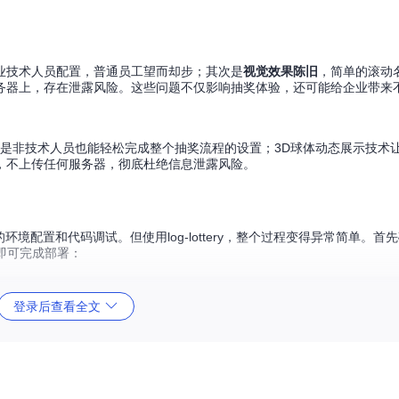
业技术人员配置，普通员工望而却步；其次是
视觉效果陈旧
，简单的滚动
息存储在服务器上，存在泄露风险。这些问题不仅影响抽奖体验，还可能给企业带
面，即使是非技术人员也能轻松完成整个抽奖流程的设置；3D球体动态展示技术
，不上传任何服务器，彻底杜绝信息泄露风险。
境配置和代码调试。但使用log-lottery，整个过程变得异常简单。首
命令即可完成部署：
登录后查看全文
何代码，只需通过鼠标点击即可完成人员名单导入、奖项设置、界面风格
从部署到可用的全部流程。