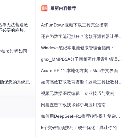
最新内容推荐
名单无法营造激
AcFunDown视频下载工具完全指南
来不必要的麻烦。
还在为数字笔记抓狂？这款开源神器让手写批注效率提升300%
Windows笔记本电池健康管理全指南：从根源解决电池损耗问题
让抽奖过程如同
gmx_MMPBSA分子间相互作用索引错误的深度诊断与解决
Axure RP 11 本地化方案：Mac中文界面优化与原型设计工具汉化全指南
先确保您的系统已
如何高效获取教育资源？这款工具让教材下载效率提升80%
视频元数据深度编辑：专业技巧与案例
网盘直链下载技术解析与应用指南
如何用DeepSeek-R1推理模型提升复杂任务解决能力：完整指南
定制等所有操
5个突破瓶颈技巧：硬件优化工具让你的电脑性能提升30%