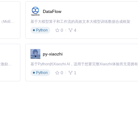
配置模板，您可以根据实际需求选择并调整：
DataFlow
Kimi K3 是Kimi能力最强的模型：这是一个拥有 2.8 万亿参数的混合专家（MoE）模型，具备原生视觉理解能力，并支持 100 万 token 的上下文窗口。
基于大模型算子和工作流的高效文本大模型训练数据合成框架
名
0
4
Python
py-xiaozhi
「源启盛夏」暑期校园开发者成长计划旨在激活校园开源力量，通过积分激励、认证扶持、资源倾斜等形式，引导高校组织和开发者完成「入驻 — 建项目 — 做贡献 — 获认证 — 得资源」的完整闭环。无论你是想带领社团入驻平台的组织者，还是希望用代码贡献证明自己的开发者，都能在这里找到属于你的成长路径。
0
1
Python
建议您参考以下性能优化建议：
3D渲染流畅度，建议单次抽奖人数控制在5000人以内。超过此规模可分