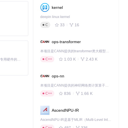
kernel
deepin linux kernel
33
16
C
ops-transformer
本项目是CANN提供的transformer类大模型算子库，实现网络在NPU上加速计算。
1.03 K
2.43 K
C++
基于Python的Xiaozhi AI，适用于想要完整Xiaozhi体验而无需拥有专用硬件的用户。
ops-nn
本项目是CANN提供的神经网络类计算算子库，实现网络在NPU上加速计算。
836
1.66 K
C++
AscendNPU-IR
AscendNPU-IR是基于MLIR（Multi-Level Intermediate Representation）构建的，面向昇腾亲和算子编译时使用的中间表示，提供昇腾完备表达能力，通过编译优化提升昇腾AI处理器计算效率，支持通过生态框架使能昇腾AI处理器与深度调优
批次进行。
497
336
C++