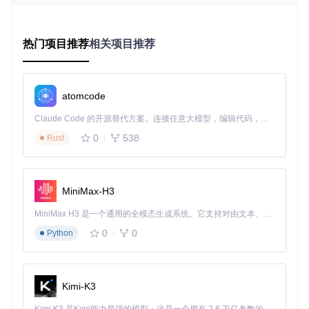
强化传输层安全防护
网关内置SSL/TLS终结能力，所有外部流量均通过加密通道传
输。管理员可通过
common/etc/nginx/nginx.conf
配置自定义证
热门项目推荐
相关项目推荐
书链，并启用HSTS策略强制客户端使用HTTPS连接。配合M
odSecurity模块（examples/modsecurity/），可有效拦截SQL
注入、XSS等常见攻击向量，构建纵深防御体系。
atomcode
优化对象存储性能
Claude Code 的开源替代方案。连接任意大模型，编辑代码，运行命令，自动验证 — 全自动执行。用 Rust 构建，极致性能。 ｜ An open-source alternative to Claude Code. Connect any LLM, edit code, run commands, and verify changes — autonomously. Built in Rust for speed. Get Started
智能多级缓存机制
0
538
Rust
针对频繁访问的静态资源，网关提供内存与磁盘两级缓存策
略。通过
common/etc/nginx/templates/cache.conf.template
配置缓存规则，可将热门对象的访问延迟降低至毫秒级。实际
测试数据显示，启用缓存后读操作吞吐量提升3倍，S3源站请
MiniMax-H3
求量减少65%。
MiniMax H3 是一个通用的全模态生成系统。它支持对由文本、图像、视频和音频组成的多模态上下文进行统一理解，并能生成分辨率高达 2K、时长可达 15 秒的带原生立体声音频的视频。得益于面向任务泛化的系统设计，H3 在预训练阶段就已具备广泛的多模态上下文理解与生成能力，能够出色地执行复杂的多模态指令。
动态内容压缩加速
0
0
Python
集成GZip/Brotli压缩模块（examples/gzip-compression/、ex
amples/brotli-compression/），自动对HTML、CSS、JS等文
本资源进行压缩处理。测试表明，启用Brotli压缩可使平均响应
体积减少70%，特别适合移动端低带宽环境下的资源交付。
Kimi-K3