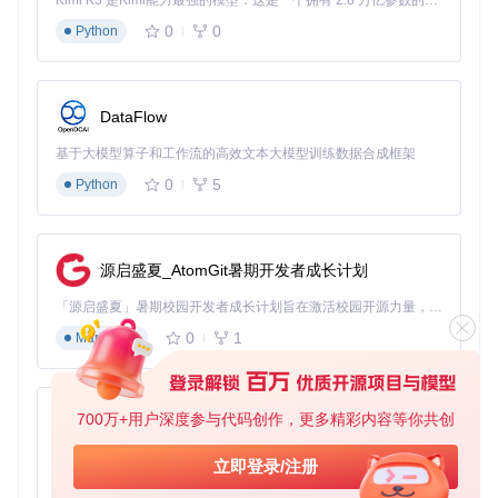
Kimi K3 是Kimi能力最强的模型：这是一个拥有 2.8 万亿参数的混合专家（MoE）模型，具备原生视觉理解能力，并支持 100 万 token 的上下文窗口。
业务场景验证
0
0
Python
企业文档管理系统
痛点
：某制造业企业需向合作伙伴安全共享设计图纸，直接暴
露S3链接存在数据泄露风险。
DataFlow
解决方案
：部署NGINX S3 Gateway作为访问入口，配置基于I
P白名单与JWT的双重认证，仅授权合作伙伴访问指定前缀的
基于大模型算子和工作流的高效文本大模型训练数据合成框架
文档资源。
0
5
收益
：实现文档访问的全程审计，数据泄露风险降低90%，同
Python
时通过缓存将文档打开速度提升60%。
媒体资源分发平台
源启盛夏_AtomGit暑期开发者成长计划
痛点
：视频平台面临海量用户并发访问，S3源站频繁出现请求
峰值导致服务不稳定。
「源启盛夏」暑期校园开发者成长计划旨在激活校园开源力量，通过积分激励、认证扶持、资源倾斜等形式，引导高校组织和开发者完成「入驻 — 建项目 — 做贡献 — 获认证 — 得资源」的完整闭环。无论你是想带领社团入驻平台的组织者，还是希望用代码贡献证明自己的开发者，都能在这里找到属于你的成长路径。
解决方案
：利用网关的缓存集群与请求限流功能，将热门视频
片段缓存至边缘节点，并通过
common/etc/nginx/templates/v
0
1
Markdown
4_headers.conf.template
配置签名过期策略。
收益
：源站负载降低75%，播放卡顿率从15%降至2%，用户
观看完成率提升28%。
700万+用户深度参与代码创作，更多精彩内容等你共创
py-xiaozhi
混合云存储架构
基于Python的Xiaozhi AI，适用于想要完整Xiaozhi体验而无需拥有专用硬件的用户。
立即登录/注册
痛点
：跨国企业需要在AWS与私有MinIO存储间无缝切换，传
统方案需客户端适配不同API。
0
1
Python