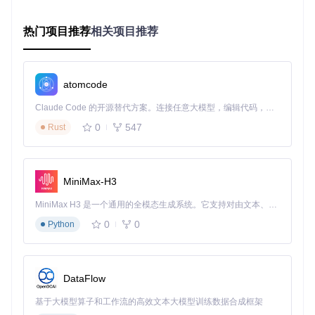
输入歌曲信息或直接粘贴歌曲链接，点击搜索按钮。搜索结果
显示后，选择需要的歌词版本，设置输出格式，点击保存即可
将歌词文件保存到本地。
热门项目推荐
相关项目推荐
核心功能详解
atomcode
智能搜索：精确与模糊双重模式
软件提供精确搜索和模糊搜索两种模式。精确搜索适用于已知
Claude Code 的开源替代方案。连接任意大模型，编辑代码，运行命令，自动验证 — 全自动执行。用 Rust 构建，极致性能。 ｜ An open-source alternative to Claude Code. Connect any LLM, edit code, run commands, and verify changes — autonomously. Built in Rust for speed. Get Started
歌曲ID或完整链接的情况，可直接定位目标歌曲；模糊搜索则
0
547
Rust
支持通过部分歌名或歌手信息查找相关结果，即使信息不完整
也能找到想要的歌词。
MiniMax-H3
图：模糊搜索功能动态展示，支持不完整信息的智能匹配
批量处理：高效管理大量歌词
MiniMax H3 是一个通用的全模态生成系统。它支持对由文本、图像、视频和音频组成的多模态上下文进行统一理解，并能生成分辨率高达 2K、时长可达 15 秒的带原生立体声音频的视频。得益于面向任务泛化的系统设计，H3 在预训练阶段就已具备广泛的多模态上下文理解与生成能力，能够出色地执行复杂的多模态指令。
0
0
Python
对于需要批量获取歌词的用户，163MusicLyrics提供了文件夹
扫描功能。只需选择存放音乐文件的目录，软件会自动识别歌
曲信息并批量获取歌词，大大节省手动操作时间。
DataFlow
图：文件夹扫描过程展示，自动识别本地音乐文件并匹配歌词
基于大模型算子和工作流的高效文本大模型训练数据合成框架
多格式支持：满足不同场景需求