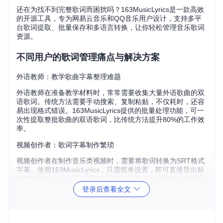
还在为找不到完整歌词而困扰吗？163MusicLyrics是一款高效
的开源工具，专为网易云音乐和QQ音乐用户设计，支持多平
台歌词提取、批量保存和多语言转换，让你轻松管理音乐歌词
资源。
不同用户的歌词管理痛点与解决方案
外语教师：教学歌曲字幕整理难题
外语教师在准备教学材料时，常常需要收集大量外语歌曲的双
语歌词。传统方法需要手动搜索、复制粘贴，不仅耗时，还容
易出现格式错误。163MusicLyrics提供的批量处理功能，可一
次性提取整批歌曲的双语歌词，比传统方法提升80%的工作效
率。
视频创作者：歌词字幕制作繁琐
视频创作者在制作音乐类视频时，需要将歌词转换为SRT格式
字幕。使用163MusicLyrics，只需简单设置，即可直接导出标
准SRT格式，省去手动调整时间轴的麻烦，让字幕制作变得高
效简单。
登录后查看全文
音乐爱好者：多平台歌词整合困难
音乐爱好者通常在多个音乐平台听歌，歌词分散难以管理。16