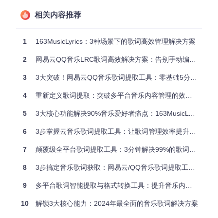
3MusicLyrics整合了网易云和QQ音乐两大平台，无论你在哪
个平台听到喜欢的歌曲，都能轻松获取歌词，实现一站式管
相关内容推荐
理。
1
163MusicLyrics：3种场景下的歌词高效管理解决方案
三步快速上手163MusicLyrics
2
网易云QQ音乐LRC歌词高效解决方案：告别手动编辑的全方位解析
第一步：下载与安装
3
3大突破！网易云QQ音乐歌词提取工具：零基础5分钟上手全攻略
从仓库克隆项目：
git clone https://gitcode.com/Git
Hub_Trending/16/163MusicLyrics
，根据系统环境选择对
4
重新定义歌词提取：突破多平台音乐内容管理的效率瓶颈
应的版本。Windows用户可直接运行exe文件，跨平台版本需
确保已安装.NET 6+环境。
5
3大核心功能解决90%音乐爱好者痛点：163MusicLyrics高效全面的歌词管理方案
第二步：配置搜索源
6
3步掌握云音乐歌词提取工具：让歌词管理效率提升90%
打开软件后，在顶部搜索源下拉菜单中选择网易云或QQ音
乐，根据需要设置歌词格式和编码方式。对于外语歌曲，可在
7
颠覆级全平台歌词提取工具：3分钟解决99%的歌词获取难题
设置中提前配置翻译选项。
8
3步搞定音乐歌词获取：网易云/QQ音乐歌词提取工具全解析
图：163MusicLyrics主界面展示，包含搜索区域、歌词预览和
9
多平台歌词智能提取与格式转换工具：提升音乐内容管理效率的全方位解决方案
设置选项
10
解锁3大核心能力：2024年最全面的音乐歌词解决方案
第三步：开始搜索与保存