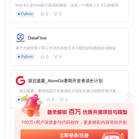
问：生成的代码中中文显示异常怎么办？ 答：在生成的代码中
Kimi K3 是Kimi能力最强的模型：这是一个拥有 2.8 万亿参数的混合专家（MoE）模型，具备原生视觉理解能力，并支持 100 万 token 的上下文窗口。
添加字体设置，例如
font=('SimHei', 10)
，指定支持中文
的字体即可解决。
0
0
Python
问：Figma设计中的复杂布局能准确生成吗？ 答：Tkinter De
signer支持大多数常见的布局方式，对于复杂布局，可能需要
手动微调生成的代码，但相比完全手动编写，仍然能节省大量
DataFlow
时间。
基于大模型算子和工作流的高效文本大模型训练数据合成框架
【行动召唤：今日尝试任务】
0
5
Python
今天就来尝试使用Tkinter Designer制作一个简单的计算器界
面吧！首先在Figma中设计计算器的界面，包含数字按钮、运
算符按钮和显示框，然后按照上述场景化任务指南的步骤，生
成Python代码并运行。相信你会惊讶于Tkinter Designer带来
源启盛夏_AtomGit暑期开发者成长计划
的效率提升，体验GUI开发的全新方式！
「源启盛夏」暑期校园开发者成长计划旨在激活校园开源力量，通过积分激励、认证扶持、资源倾斜等形式，引导高校组织和开发者完成「入驻 — 建项目 — 做贡献 — 获认证 — 得资源」的完整闭环。无论你是想带领社团入驻平台的组织者，还是希望用代码贡献证明自己的开发者，都能在这里找到属于你的成长路径。
在使用过程中，你还可以尝试文中提到的专家级效率提升策
0
1
略，进一步优化你的开发流程。Tkinter Designer，让Python
Markdown
GUI开发变得前所未有的简单高效！
700万+用户深度参与代码创作，更多精彩内容等你共创
py-xiaozhi
Tkinter-Designer
下载源代码
基于Python的Xiaozhi AI，适用于想要完整Xiaozhi体验而无需拥有专用硬件的用户。
立即登录/注册
An easy and fast way to create a Python GUI 🐍