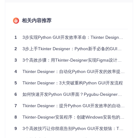
的元素信息，包括位置、尺寸、颜色等，实现了设计稿到代码
的无缝对接。
二是
智能组件识别
，通过分析元素名称自动判断组件类型，如
相关内容推荐
按钮、文本框等，无需手动指定。
三是
布局自动计算
，根据Figma中的相对位置关系，自动生成
1
3步实现Python GUI开发效率革命：Tkinter Designer全攻略
合理的Tkinter布局代码，避免了手动计算坐标的麻烦。
2
3步上手Tkinter Designer：Python新手必备的GUI开发神器
四是
样式代码生成
，将Figma中的样式属性，如圆角、渐变
等，转化为对应的Tkinter样式配置，让界面美观不再困难。
3
3个高效步骤：用Tkinter-Designer实现Figma设计到Python GUI的无缝转换
五是
交互事件自动绑定
，对于命名规范的元素，如“Button”和
4
Tkinter Designer：自动化Python GUI开发的效率提升方案
“ButtonHover”，自动生成悬停事件代码，简化了交互逻辑的
实现。
5
Tkinter Designer：3大突破重构Python GUI开发流程
【实战场景应用：场景化任务指南】
6
如何快速开发Python GUI界面？Pygubu-Designer完整使用指南
下面以制作一个登录界面为例，展示Tkinter Designer的具体
应用流程。
7
Tkinter Designer：提升Python GUI开发效率的自动化解决方案
首先，在Figma中设计登录界面，包含用户名文本框、密码文
8
Tkinter-Designer安装程序：创建Windows安装包的完整指南
本框和登录按钮。然后，将设计文件设置为“任何人可查看”，
获取分享链接。接着，在Tkinter Designer中输入Figma文件
9
3个高效技巧让你彻底告别Python GUI开发烦恼：Tkinter Designer效率工具全解析
链接和个人访问令牌，点击“Generate”按钮（如图