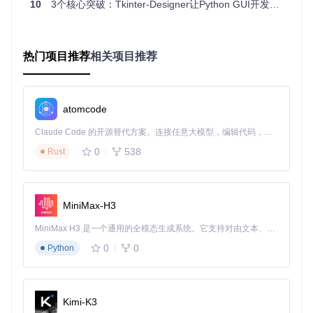
10
3个核心突破：Tkinter-Designer让Python GUI开发效率提升80%
所示，该图片展示了Tkinter Designer的生成按钮，点击后即
可触发代码生成功能）。稍等片刻，工具就会自动生成完整的
Python代码。最后，运行生成的代码，一个精美的登录界面就
呈现在眼前。整个过程从设计到运行，仅需15分钟，而传统开
热门项目推荐
相关项目推荐
发方式可能需要3天时间，效率提升非常显著。
【进阶能力拓展：专家级效率提升策略】
atomcode
除了基本功能外，Tkinter Designer还有一些专家级的效率提
升策略。
Claude Code 的开源替代方案。连接任意大模型，编辑代码，运行命令，自动验证 — 全自动执行。用 Rust 构建，极致性能。 ｜ An open-source alternative to Claude Code. Connect any LLM, edit code, run commands, and verify changes — autonomously. Built in Rust for speed. Get Started
策略一：
组件库复用
，创建自己的Figma组件库，将常用的界
0
538
Rust
面元素保存为组件，在新项目中直接调用，减少重复设计工
作。适用场景：需要开发多个相似界面的项目。
策略二：
样式批量修改
，通过修改生成代码中的
style_confi
MiniMax-H3
g
字典，可以批量调整组件的外观，实现整体风格的统一变
更。适用场景：需要统一界面风格的项目。
MiniMax H3 是一个通用的全模态生成系统。它支持对由文本、图像、视频和音频组成的多模态上下文进行统一理解，并能生成分辨率高达 2K、时长可达 15 秒的带原生立体声音频的视频。得益于面向任务泛化的系统设计，H3 在预训练阶段就已具备广泛的多模态上下文理解与生成能力，能够出色地执行复杂的多模态指令。
策略三：
事件扩展开发
，在生成的代码基础上，添加自定义的
0
0
Python
事件处理函数，实现更复杂的交互逻辑。适用场景：有特殊交
互需求的项目。
你问我答：
Kimi-K3