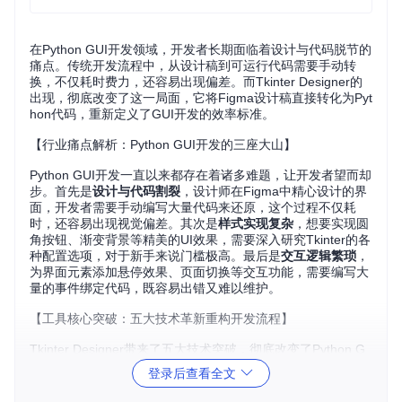
在Python GUI开发领域，开发者长期面临着设计与代码脱节的
痛点。传统开发流程中，从设计稿到可运行代码需要手动转
换，不仅耗时费力，还容易出现偏差。而Tkinter Designer的
出现，彻底改变了这一局面，它将Figma设计稿直接转化为Pyt
hon代码，重新定义了GUI开发的效率标准。
【行业痛点解析：Python GUI开发的三座大山】
Python GUI开发一直以来都存在着诸多难题，让开发者望而却
步。首先是
设计与代码割裂
，设计师在Figma中精心设计的界
面，开发者需要手动编写大量代码来还原，这个过程不仅耗
时，还容易出现视觉偏差。其次是
样式实现复杂
，想要实现圆
角按钮、渐变背景等精美的UI效果，需要深入研究Tkinter的各
种配置选项，对于新手来说门槛极高。最后是
交互逻辑繁琐
，
为界面元素添加悬停效果、页面切换等交互功能，需要编写大
量的事件绑定代码，既容易出错又难以维护。
【工具核心突破：五大技术革新重构开发流程】
Tkinter Designer带来了五大技术突破，彻底改变了Python G
UI开发的模式。
登录后查看全文
一是
Figma API深度整合
，它能够直接读取Figma设计文件中