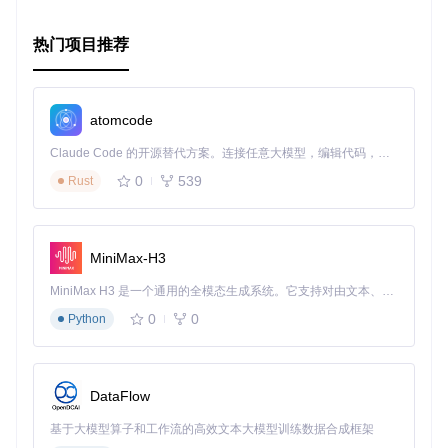
热门项目推荐
atomcode
Claude Code 的开源替代方案。连接任意大模型，编辑代码，运行命令，自动验证 — 全自动执行。用 Rust 构建，极致性能。 ｜ An open-source alternative to Claude Code. Connect any LLM, edit code, run commands, and verify changes — autonomously. Built in Rust for speed. Get Started
0
539
Rust
MiniMax-H3
MiniMax H3 是一个通用的全模态生成系统。它支持对由文本、图像、视频和音频组成的多模态上下文进行统一理解，并能生成分辨率高达 2K、时长可达 15 秒的带原生立体声音频的视频。得益于面向任务泛化的系统设计，H3 在预训练阶段就已具备广泛的多模态上下文理解与生成能力，能够出色地执行复杂的多模态指令。
0
0
Python
DataFlow
基于大模型算子和工作流的高效文本大模型训练数据合成框架