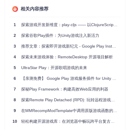
想要在Python中进行图形化编程的人群。你可以用它来创建：
相关内容推荐
基础的2D游戏，如跳跃、躲避或射击游戏。
教育应用，用于教授基础编程概念，如循环、条件语句和事
1
探索游戏开发新维度：play-cljs —— 以ClojureScript驱动的p5.js库
件处理。
动态艺术项目，利用动画和颜色变化来展示视觉效果。
2
探索谷歌Play插件：为Unity游戏注入新活力
项目特点
3
推荐文章：探索即开游戏新纪元 - Google Play Instant Plugin for Unity
4
易于入门
探索未来游戏体验：RemoteDesktop 开源项目解析
：不需要深厚的编程背景，甚至没有Python经验
的新手也能快速上手。
5
UltraStar Play：开源歌唱游戏的未来
可视化编程
：类似于Scratch的编程体验，通过简单的指令
就能实现动态效果。
6
【亲测免费】 Google Play 游戏服务插件 for Unity 教程
实时交互
：通过repl.it在线平台，可以即时查看代码改变的
结果，增强学习反馈。
7
探秘Play Framework：构建高效Web应用的利器
丰富的功能
：涵盖了图像、文本、动画、鼠标和键盘事件
以及简单的物理模拟等多种游戏开发所需的功能。
8
探索Remote Play Detached (RPD): 玩转远程游戏的新境界！
总的来说，Python Play 是一个强大的工具，为初学者打开了
9
在MMRecompModTemplate中调用原版游戏函数的技巧
一扇通往游戏编程的大门。如果你正在寻找一个简单而又有趣
的Python编程学习资源，那么Python Play绝对值得尝试。现
10
轻松构建开源游戏库：在浏览器中畅玩跨平台复古游戏
在就去体验吧，看看你能创造出怎样的精彩作品！