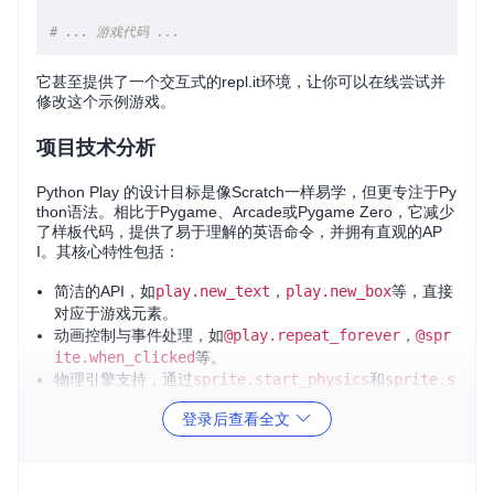
# ... 游戏代码 ...
它甚至提供了一个交互式的repl.it环境，让你可以在线尝试并
修改这个示例游戏。
项目技术分析
Python Play 的设计目标是像Scratch一样易学，但更专注于Py
thon语法。相比于Pygame、Arcade或Pygame Zero，它减少
了样板代码，提供了易于理解的英语命令，并拥有直观的AP
I。其核心特性包括：
简洁的API，如
play.new_text
，
play.new_box
等，直接
对应于游戏元素。
动画控制与事件处理，如
@play.repeat_forever
，
@spr
ite.when_clicked
等。
物理引擎支持，通过
sprite.start_physics
和
sprite.s
top_physics
来启用或关闭物理效果。
登录后查看全文
应用场景
Python Play 适用于各种教学环境，尤其适合初次接触编程或