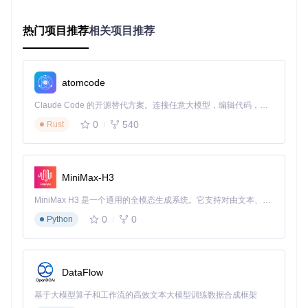
AES加密算法作为NIST（美国国家标准与技术研究院）推荐的
对称加密标准（RFC 3602），其安全性已在全球范围内得到
验证。CAJ文档正是利用AES算法的高强度特性，实现内容保
热门项目推荐
相关项目推荐
护。该算法通过固定长度的密钥（256位）对数据进行分块加
密，每个数据块与前一个块的加密结果进行异或运算，形成链
式加密结构，大幅提升破解难度。
atomcode
常见文档加密机制对比
加密类
破解
适用场
核心算法
典型应用
Claude Code 的开源替代方案。连接任意大模型，编辑代码，运行命令，自动验证 — 全自动执行。用 Rust 构建，极致性能。 ｜ An open-source alternative to Claude Code. Connect any LLM, edit code, run commands, and verify changes — autonomously. Built in Rust for speed. Get Started
型
难度
景
0
540
Rust
学术文
中国知网、科
AES-256
CAJ加密
中
-CBC
献
学文库
PDF密
通用文
RC4/AE
Adobe Acrob
低-中
码保护
S
档
at
MiniMax-H3
DRM加
混合加密
商业出
MiniMax H3 是一个通用的全模态生成系统。它支持对由文本、图像、视频和音频组成的多模态上下文进行统一理解，并能生成分辨率高达 2K、时长可达 15 秒的带原生立体声音频的视频。得益于面向任务泛化的系统设计，H3 在预训练阶段就已具备广泛的多模态上下文理解与生成能力，能够出色地执行复杂的多模态指令。
高
Kindle电子书
密
体系
版物
0
0
Python
图片水
数字水印
图片版
中-高
学术期刊插图
印
技术
权
CAJ加密机制的特殊性在于其将文件加密与网络验证相结合，
DataFlow
即使破解了本地加密，仍需突破服务器端的授权验证，这也是
其区别于普通PDF密码保护的关键所在。
基于大模型算子和工作流的高效文本大模型训练数据合成框架