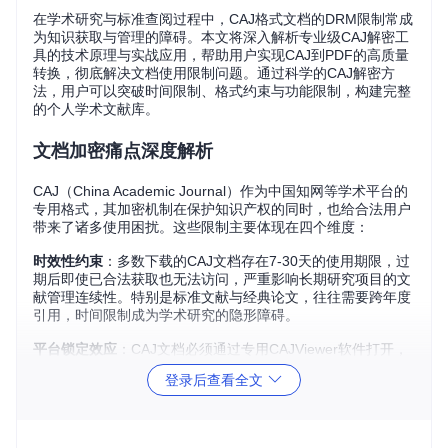
在学术研究与标准查阅过程中，CAJ格式文档的DRM限制常成
为知识获取与管理的障碍。本文将深入解析专业级CAJ解密工
具的技术原理与实战应用，帮助用户实现CAJ到PDF的高质量
转换，彻底解决文档使用限制问题。通过科学的CAJ解密方
法，用户可以突破时间限制、格式约束与功能限制，构建完整
的个人学术文献库。
文档加密痛点深度解析
CAJ（China Academic Journal）作为中国知网等学术平台的
专用格式，其加密机制在保护知识产权的同时，也给合法用户
带来了诸多使用困扰。这些限制主要体现在四个维度：
时效性约束
：多数下载的CAJ文档存在7-30天的使用期限，过
期后即使已合法获取也无法访问，严重影响长期研究项目的文
献管理连续性。特别是标准文献与经典论文，往往需要跨年度
引用，时间限制成为学术研究的隐形障碍。
平台锁定效应
：CAJ文档必须通过专用CAJViewer软件打开，
且不同版本兼容性差。在移动设备与操作系统升级过程中，文
登录后查看全文
档访问常出现兼容性问题，导致珍贵文献无法读取。
功能使用限制
：加密文档通常禁用文本复制、批注添加与打印
功能，严重影响知识整理效率。研究人员不得不手动转录关键