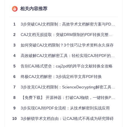
内容，既耗时又容易出错。
相关内容推荐
知识管理困境
：受限于格式与功能，CAJ文档难以整合到Notio
n、Obsidian等现代知识管理系统，形成信息孤岛，降低知识
关联与复用效率。
1
3步突破CAJ文档限制：高效学术文档解密方案与PDF转换工具
这些限制本质上是数字版权管理(DRM)技术在学术领域的过度
2
CAJ文档无损提取：突破DRM限制的PDF转换完整指南
应用，既未充分保障用户合法权益，也制约了知识传播与创
新。
3
如何突破CAJ文档限制？3个技巧让学术资料永久保存
文档加密技术原理剖析
4
高效破解CAJ文档解密工具：轻松实现CAJ转PDF的完整方案
CAJ加密机制核心原理
5
告别CAJ格式壁垒：caj2pdf的跨平台文献转换全攻略
CAJ文档采用复合加密策略，结合了对称加密与非对称加密技
6
终极CAJ文档解密：3步搞定科学文库PDF转换
术：
7
3步攻克CAJ文档限制：ScienceDecrypting解密工具全解析
文件结构加密
：文档主体采用AES-256-CBC算法加密，密
钥存储在文件头部的加密区块中
8
【免费下载】 开源神器：打破CAJ枷锁，一键转换PDF，科研文献自由阅读
权限控制验证
：每次打开文档时，CAJViewer会向服务器
发送设备指纹与授权信息
9
3步实现CAJ转PDF全流程：从技术解密到实战应用
时效性校验
：通过时间戳与数字签名机制验证文档使用权
限的有效性
10
3步解锁学术文档自由：让CAJ格式不再成为研究障碍