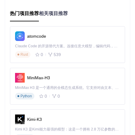
择经过微软数字签名的官方版本，确保修复安全性。
版本管理：全生命周期可视化管控 📋
热门项目推荐
相关项目推荐
提供直观的运行库管理界面，清晰展示所有已安装版本的详细
信息，包括发布日期、文件路径、依赖关系和安全状态。支持
一键卸载冗余版本释放系统资源，对关键版本提供"锁定保
atomcode
护"功能防止意外删除。管理模块还能预测潜在兼容性问题，
提前给出优化建议。
Claude Code 的开源替代方案。连接任意大模型，编辑代码，运行命令，自动验证 — 全自动执行。用 Rust 构建，极致性能。 ｜ An open-source alternative to Claude Code. Connect any LLM, edit code, run commands, and verify changes — autonomously. Built in Rust for speed. Get Started
环境备份：系统状态快照与恢复 🛡️
0
539
Rust
在执行重大修复前自动创建系统还原点，采用增量备份技术仅
保存变更数据，既节省存储空间又提高恢复速度。备份文件经
过AES-256加密保护，确保数据安全性。用户可随时一键恢复
MiniMax-H3
到修复前状态，彻底消除操作风险。
MiniMax H3 是一个通用的全模态生成系统。它支持对由文本、图像、视频和音频组成的多模态上下文进行统一理解，并能生成分辨率高达 2K、时长可达 15 秒的带原生立体声音频的视频。得益于面向任务泛化的系统设计，H3 在预训练阶段就已具备广泛的多模态上下文理解与生成能力，能够出色地执行复杂的多模态指令。
实战指南：系统修复引擎操作全流程
0
0
Python
启动修复环境
从项目仓库获取工具包后，解压至非系统盘根目录。右键点
Kimi-K3
击"VC_redist_FixEngine.exe"，选择"以管理员身份运行"。首
次启动会自动检查并安装必要的.NET Framework依赖组件。
Kimi K3 是Kimi能力最强的模型：这是一个拥有 2.8 万亿参数的混合专家（MoE）模型，具备原生视觉理解能力，并支持 100 万 token 的上下文窗口。