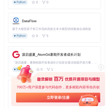
⚠️ 注意事项：
0
0
Python
必须使用管理员权限运行，否则可能导致修复不完整
解压路径不得包含中文或特殊字符
关闭所有安全软件实时防护，避免误报拦截
DataFlow
执行系统诊断
基于大模型算子和工作流的高效文本大模型训练数据合成框架
工具启动后自动进入诊断模式，进度条显示当前扫描状态。完
0
5
Python
成后生成详细报告，包含：
已安装运行库清单（版本/架构/状态）
缺失的必要组件
源启盛夏_AtomGit暑期开发者成长计划
存在问题的文件路径及具体错误
推荐修复方案及预计耗时
「源启盛夏」暑期校园开发者成长计划旨在激活校园开源力量，通过积分激励、认证扶持、资源倾斜等形式，引导高校组织和开发者完成「入驻 — 建项目 — 做贡献 — 获认证 — 得资源」的完整闭环。无论你是想带领社团入驻平台的组织者，还是希望用代码贡献证明自己的开发者，都能在这里找到属于你的成长路径。
实施修复操作
0
1
Markdown
根据诊断报告选择修复模式：
极速修复
（5-10分钟）：处理关键错误，适合紧急恢复
深度修复
（20-30分钟）：全面检查并修复所有问题，适合
700万+用户深度参与代码创作，更多精彩内容等你共创
py-xiaozhi
系统优化
自定义修复
：手动选择需要处理的组件，适合高级用户
基于Python的Xiaozhi AI，适用于想要完整Xiaozhi体验而无需拥有专用硬件的用户。
立即登录/注册
0
1
点击"开始修复"后，工具将自动执行下载、验证、安装等操
Python
作，全程无需人工干预。修复过程中保持网络连接稳定，避免