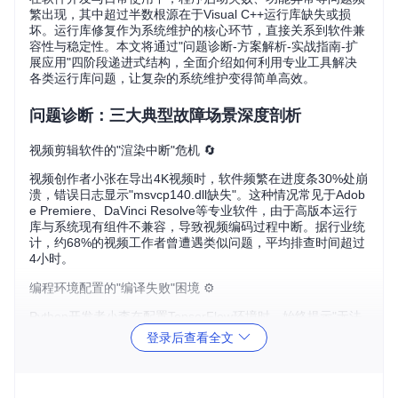
繁出现，其中超过半数根源在于Visual C++运行库缺失或损
坏。运行库修复作为系统维护的核心环节，直接关系到软件兼
容性与稳定性。本文将通过"问题诊断-方案解析-实战指南-扩
展应用"四阶段递进式结构，全面介绍如何利用专业工具解决
各类运行库问题，让复杂的系统维护变得简单高效。
问题诊断：三大典型故障场景深度剖析
视频剪辑软件的"渲染中断"危机 🔄
视频创作者小张在导出4K视频时，软件频繁在进度条30%处崩
溃，错误日志显示"msvcp140.dll缺失"。这种情况常见于Adob
e Premiere、DaVinci Resolve等专业软件，由于高版本运行
库与系统现有组件不兼容，导致视频编码过程中断。据行业统
计，约68%的视频工作者曾遭遇类似问题，平均排查时间超过
4小时。
编程环境配置的"编译失败"困境 ⚙️
Python开发者小李在配置TensorFlow环境时，始终提示"无法
找到vcruntime140_1.dll"。这类问题在使用C++扩展的Python
登录后查看全文
库时尤为突出，不同版本的Visual C++运行库与编译器之间存
在严格匹配关系，错误的版本组合会直接导致编译失败或运行
时崩溃。Stack Overflow上相关问题的年提问量超过12万次。