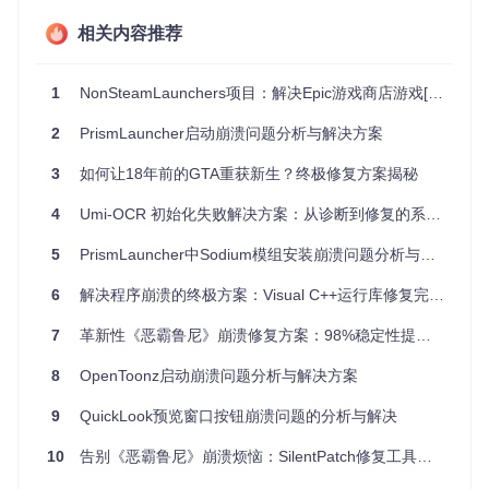
行业软件的"版本冲突"陷阱 📊
相关内容推荐
财务人员王工的报税软件在系统更新后无法启动，错误代码0x
80070005。调查发现，系统更新自动升级了Visual C++ 2015
-2022运行库，与软件依赖的旧版2013运行库产生冲突。这类
1
NonSteamLaunchers项目：解决Epic游戏商店游戏[Redacted]的Visual C++运行时错误
兼容性问题在医疗、金融等行业软件中发生率高达37%，往往
造成业务中断风险。
2
PrismLauncher启动崩溃问题分析与解决方案
方案解析：系统修复引擎的四大核心能力
3
如何让18年前的GTA重获新生？终极修复方案揭秘
4
Umi-OCR 初始化失败解决方案：从诊断到修复的系统方法
智能扫描：30秒定位深层问题 🔍
系统修复引擎采用深度扫描技术，不仅检查运行库文件存在
5
PrismLauncher中Sodium模组安装崩溃问题分析与解决方案
性，更通过32项校验指标验证文件完整性、注册表配置及版本
兼容性。与普通工具相比，其独创的"依赖图谱分析"技术能识
6
解决程序崩溃的终极方案：Visual C++运行库修复完全指南
别隐藏的版本冲突，例如同一版本的32位与64位运行库共存时
的潜在风险。扫描过程采用多线程并行处理，在主流配置电脑
7
革新性《恶霸鲁尼》崩溃修复方案：98%稳定性提升的技术突破
上平均耗时仅28秒。
8
OpenToonz启动崩溃问题分析与解决方案
精准修复：定制化解决方案生成 ⚡
9
QuickLook预览窗口按钮崩溃问题的分析与解决
基于扫描结果，引擎自动生成三级修复策略：对缺失组件执行
定向安装，对损坏文件进行字节级修复，对版本冲突提供安全
10
告别《恶霸鲁尼》崩溃烦恼：SilentPatch修复工具全解析
的升级/降级路径。修复过程采用"沙箱隔离"技术，在不影响系
统现有配置的前提下完成操作。内置的智能决策系统会优先选