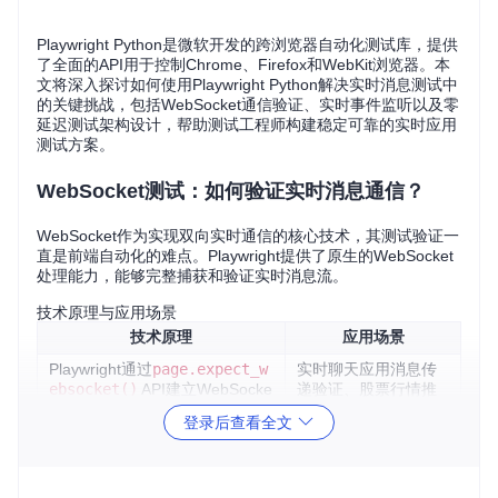
Playwright Python是微软开发的跨浏览器自动化测试库，提供
了全面的API用于控制Chrome、Firefox和WebKit浏览器。本
文将深入探讨如何使用Playwright Python解决实时消息测试中
的关键挑战，包括WebSocket通信验证、实时事件监听以及零
延迟测试架构设计，帮助测试工程师构建稳定可靠的实时应用
测试方案。
WebSocket测试：如何验证实时消息通信？
WebSocket作为实现双向实时通信的核心技术，其测试验证一
直是前端自动化的难点。Playwright提供了原生的WebSocket
处理能力，能够完整捕获和验证实时消息流。
技术原理与应用场景
技术原理
应用场景
Playwright通过
page.expect_w
实时聊天应用消息传
ebsocket()
API建立WebSocke
递验证、股票行情推
t连接监听，支持消息发送、接收
送测试、实时协作工
登录后查看全文
和验证全流程
具数据同步验证
基于事件驱动模型，可同时监听
复杂系统中多通道实
多个WebSocket连接并独立处理
时数据交互测试、微