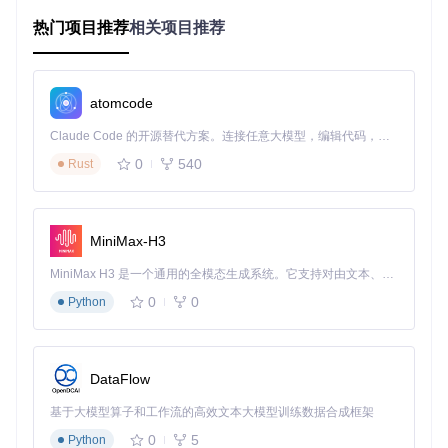
消息
服务间实时通信验证
热门项目推荐
相关项目推荐
实现代码示例
from
 playwright.async_api 
import
import
 asyncio

atomcode
async
def
test_websocket_communication
():

Claude Code 的开源替代方案。连接任意大模型，编辑代码，运行命令，自动验证 — 全自动执行。用 Rust 构建，极致性能。 ｜ An open-source alternative to Claude Code. Connect any LLM, edit code, run commands, and verify changes — autonomously. Built in Rust for speed. Get Started
"""验证WebSocket实时消息通信的完整流程"""
async
with
 async_playwright() 
as
 p:

0
540
Rust
# 启动浏览器并创建页面
        browser = 
await
 p.chromium.launch(headless=
True
)

        page = 
await
 browser.new_page()

MiniMax-H3
try
:

# 导航到测试页面
MiniMax H3 是一个通用的全模态生成系统。它支持对由文本、图像、视频和音频组成的多模态上下文进行统一理解，并能生成分辨率高达 2K、时长可达 15 秒的带原生立体声音频的视频。得益于面向任务泛化的系统设计，H3 在预训练阶段就已具备广泛的多模态上下文理解与生成能力，能够出色地执行复杂的多模态指令。
await
 page.goto(
"http://localhost:8080/realti
0
0
Python
# 监听WebSocket连接建立
async
with
 page.expect_websocket() 
as
 ws_info:
# 触发连接动作
await
 page.click(
"#connect-ws"
)

DataFlow
            websocket = 
await
 ws_info.value

基于大模型算子和工作流的高效文本大模型训练数据合成框架
print
(
f"WebSocket连接已建立: 
{websocket.url}
"
)

0
5
Python