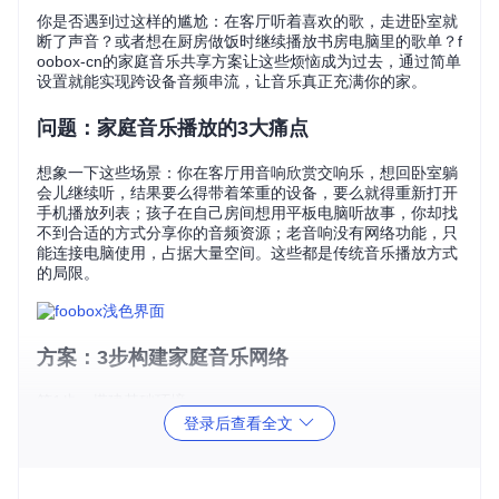
你是否遇到过这样的尴尬：在客厅听着喜欢的歌，走进卧室就
断了声音？或者想在厨房做饭时继续播放书房电脑里的歌单？f
oobox-cn的家庭音乐共享方案让这些烦恼成为过去，通过简单
设置就能实现跨设备音频串流，让音乐真正充满你的家。
问题：家庭音乐播放的3大痛点
想象一下这些场景：你在客厅用音响欣赏交响乐，想回卧室躺
会儿继续听，结果要么得带着笨重的设备，要么就得重新打开
手机播放列表；孩子在自己房间想用平板电脑听故事，你却找
不到合适的方式分享你的音频资源；老音响没有网络功能，只
能连接电脑使用，占据大量空间。这些都是传统音乐播放方式
的局限。
方案：3步构建家庭音乐网络
第1步：搭建基础环境
登录后查看全文
🔧 安装foobar2000的foo_upnp组件 🔧 重启软件使组件生效
🔧 确保所有设备连接同一家庭网络
第2步：配置服务器和渲染器