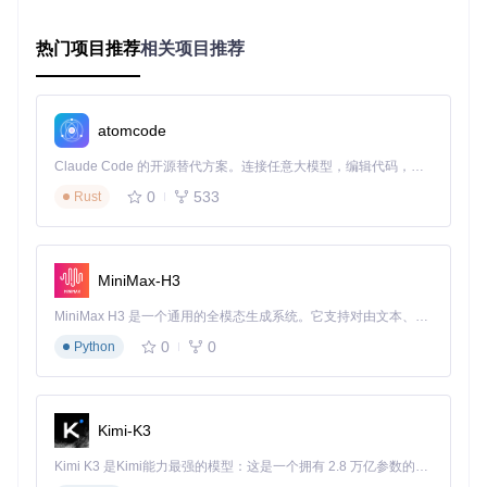
无损音质传输设置
热门项目推荐
相关项目推荐
参数设置
建议值
效果说明
音频编码
保持无损音质，文件体积适中
FLAC
缓冲区大小
减少网络波动导致的卡顿
2048KB
atomcode
传输协议
兼容性最好，适合大多数设备
HTTP
Claude Code 的开源替代方案。连接任意大模型，编辑代码，运行命令，自动验证 — 全自动执行。用 Rust 构建，极致性能。 ｜ An open-source alternative to Claude Code. Connect any LLM, edit code, run commands, and verify changes — autonomously. Built in Rust for speed. Get Started
采样率
平衡音质和传输效率
44.1kHz
0
533
Rust
避坑指南：家庭音乐共享常见问题解决
MiniMax-H3
设备找不到服务器怎么办？
MiniMax H3 是一个通用的全模态生成系统。它支持对由文本、图像、视频和音频组成的多模态上下文进行统一理解，并能生成分辨率高达 2K、时长可达 15 秒的带原生立体声音频的视频。得益于面向任务泛化的系统设计，H3 在预训练阶段就已具备广泛的多模态上下文理解与生成能力，能够出色地执行复杂的多模态指令。
检查防火墙设置，确保foobar2000被允许通过
0
0
Python
重启路由器和所有相关设备
确认所有设备在同一网段（如192.168.1.x）
播放卡顿怎么解决？
将服务器设备改为有线连接
Kimi-K3
关闭其他占用带宽的应用（如视频 streaming）
增大缓冲区设置（在高级选项中调整）
Kimi K3 是Kimi能力最强的模型：这是一个拥有 2.8 万亿参数的混合专家（MoE）模型，具备原生视觉理解能力，并支持 100 万 token 的上下文窗口。
老旧设备如何接收音频？