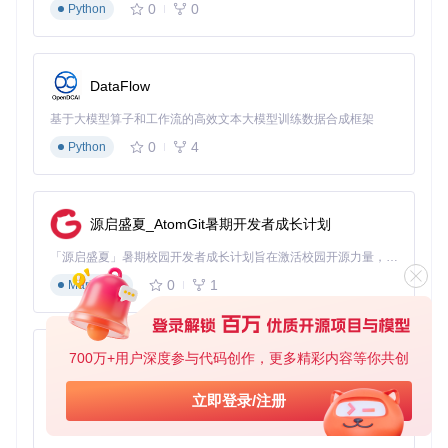
0
0
Python
使用闲置手机/平板作为中转设备
购买便宜的蓝牙音频接收器连接老音响
通过3.5mm音频线直连电脑作为本地播放
DataFlow
价值：让音乐真正融入生活
基于大模型算子和工作流的高效文本大模型训练数据合成框架
有了foobox-cn的多设备音频串流方案，你可以实现：
0
4
Python
跨房间音乐同步：从客厅到卧室，音乐无缝跟随
多设备控制：用手机调节书房音响的音量，无需起身
家庭共享：全家人共用一个音乐库，各取所爱
源启盛夏_AtomGit暑期开发者成长计划
老旧设备复活：让你的复古音响焕发新生
「源启盛夏」暑期校园开发者成长计划旨在激活校园开源力量，通过积分激励、认证扶持、资源倾斜等形式，引导高校组织和开发者完成「入驻 — 建项目 — 做贡献 — 获认证 — 得资源」的完整闭环。无论你是想带领社团入驻平台的组织者，还是希望用代码贡献证明自己的开发者，都能在这里找到属于你的成长路径。
无论是早晨在厨房准备早餐时听新闻，午后在书房工作时播放
轻音乐，还是晚上在客厅与家人共享电影原声，foobox-cn都
0
1
Markdown
能让优质音乐体验无处不在。现在就动手设置你的家庭音乐系
统，让每个房间都充满你喜欢的声音。
700万+用户深度参与代码创作，更多精彩内容等你共创
py-xiaozhi
foobox-cn
下载源代码
基于Python的Xiaozhi AI，适用于想要完整Xiaozhi体验而无需拥有专用硬件的用户。
立即登录/注册
0
1
Python
DUI 配置 for foobar2000