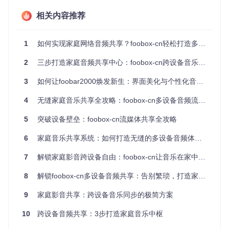
🔧 在foobox-cn中启用媒体服务器功能 🔧 设置服务器名称
相关内容推荐
（如"我的家庭音乐中心"） 🔧 选择要共享的音乐文件夹 🔧 在
其他设备上启用渲染器功能
1
如何实现家庭网络音频共享？foobox-cn轻松打造多设备音乐串流中心
第3步：开始多设备串流
2
三步打造家庭音频共享中心：foobox-cn跨设备音乐流方案
🔧 从手机/平板选择foobox-cn服务器 🔧 选择音乐文件开始播
放 🔧 在不同房间切换播放设备
3
如何让foobar2000焕发新生：界面美化与个性化音乐体验的创新方案
4
无缝家庭音乐共享全攻略：foobox-cn多设备音频流传输指南
家庭组网拓扑建议
5
突破设备壁垒：foobox-cn流媒体共享全攻略
推荐网络结构
6
家庭音乐共享系统：如何打造无缝的多设备音频体验？
主路由器：支持UPnP功能的千兆路由器
有线连接：服务器设备（电脑）优先使用有线连接
7
解锁家庭影音跨设备自由：foobox-cn让音乐在家中无缝流动
无线设备：建议5GHz Wi-Fi以保证传输质量
网络扩展：大户型可添加Wi-Fi中继器或Mesh节点
8
解锁foobox-cn多设备音频共享：告别繁琐，打造家庭音乐网络
设备摆放建议
服务器设备放置在信号覆盖中心位置
9
家庭影音共享：跨设备音乐同步的极简方案
老旧音响可通过3.5mm音频线连接闲置手机作为渲染器
智能音箱直接连接家庭网络作为无线渲染节点
10
跨设备音频共享：3步打造家庭音乐中枢