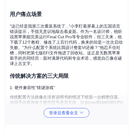
用户痛点场景
"这已经是我第三次重装系统了..."小李盯着屏幕上的五国语言
错误提示，手指无意识地敲击着桌面。作为一名设计师，他听
说黑苹果能完美运行Final Cut Pro等专业软件，但三天来，他
下载了12个教程、修改了上百行代码，换来的却是一次次启动
失败。"为什么配置个系统比我设计整套VI还难？"他忍不住吐
槽，同时把第七版EFI文件拖进了回收站。这正是无数黑苹果
新手的共同经历：面对满屏代码和专业术语，感觉自己像在破
译上古文字。
传统解决方案的三大局限
1. 硬件兼容性"猜谜游戏"
传统配置方法就像在没有说明书的情况下组装一台精密仪器。
你得手动查询每个硬件型号是否支持，比如Intel和AMD的CPU
需要不同的驱动，NVIDIA显卡在新版macOS中几乎无法工
登录后查看全文
作。更糟的是，即使单个硬件都兼容，它们的组合也可能产生
冲突，就像把不同品牌的零件强行拼在一起。
2. 配置参数"迷宫探险"