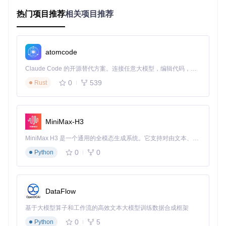
OpenCore的配置文件有数百个参数，每个参数都有特定的取
热门项目推荐
相关项目推荐
值范围和相互依赖关系。传统方法要求用户手动编辑config.pli
st文件，这就像在没有地图的迷宫中寻找出口。一个小数点的
错误、一个参数的遗漏，都可能导致系统无法启动，而排查错
误的过程往往比配置本身更耗时。
atomcode
3. 系统维护"打地鼠游戏"
Claude Code 的开源替代方案。连接任意大模型，编辑代码，运行命令，自动验证 — 全自动执行。用 Rust 构建，极致性能。 ｜ An open-source alternative to Claude Code. Connect any LLM, edit code, run commands, and verify changes — autonomously. Built in Rust for speed. Get Started
好不容易成功安装后，用户还要面对各种"幽灵问题"：睡眠唤
0
539
Rust
醒失败、声卡间歇性失声、USB端口随机失效。解决一个问题
常常会引发新的问题，就像打地鼠游戏，按下一个又弹出一
个。系统更新更是让人提心吊胆，生怕一个小更新就破坏了精
心构建的配置。
MiniMax-H3
创新工具的突破性价值
MiniMax H3 是一个通用的全模态生成系统。它支持对由文本、图像、视频和音频组成的多模态上下文进行统一理解，并能生成分辨率高达 2K、时长可达 15 秒的带原生立体声音频的视频。得益于面向任务泛化的系统设计，H3 在预训练阶段就已具备广泛的多模态上下文理解与生成能力，能够出色地执行复杂的多模态指令。
0
0
Python
OpCore Simplify就像给黑苹果配置过程装上了"GPS导航系
统"，将原本需要专业知识的复杂任务转化为人人可及的向导
式操作。它的三大核心引擎彻底改变了游戏规则：
硬件兼容性扫描仪：让不兼容问题"无所遁形"
DataFlow
基于大模型算子和工作流的高效文本大模型训练数据合成框架
0
5
Python