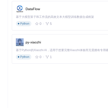
构建领域知识库
：利用[benchmark_collection/innovatio
DataFlow
基于大模型算子和工作流的高效文本大模型训练数据合成框架
从探索新算法到撰写研究论文，AI-Researcher正在重新
0
5
成为你探索科学前沿的得力助手。现在就启动你的第一个AI驱动
Python
AI-Researcher
py-xiaozhi
[NeurIPS2025] "AI-Researcher: Autonomous Scientific Innovati
项目地址：
https://gitcode.com/GitHub_Trending/aire/AI-Res
0
1
Python