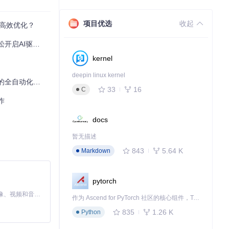
项目优选
收起
智能高效优化？
启AI驱动研究
kernel
deepin linux kernel
全自动化方案
33
16
C
作
docs
暂无描述
orkflow/]
843
5.64 K
Markdown
pytorch
MiniMax H3 是一个通用的全模态生成系统。它支持对由文本、图像、视频和音频组成的多模态上下文进行统一理解，并能生成分辨率高达 2K、时长可达 15 秒的带原生立体声音频的视频。得益于面向任务泛化的系统设计，H3 在预训练阶段就已具备广泛的多模态上下文理解与生成能力，能够出色地执行复杂的多模态指令。
作为 Ascend for PyTorch 社区的核心组件，TorchNPU 是昇腾专为 PyTorch 打造的深度学习适配插件，使 PyTorch 框架能够直接调用昇腾 NPU，为开发者提供昇腾 AI 处理器的超强算力。
835
1.26 K
Python