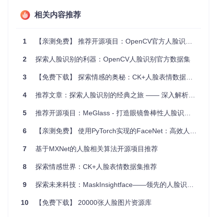
易用性
：
FaceDatasets
提供了简洁的 Python API，使得
相关内容推荐
数据处理变得简单直观，无需复杂的编程技巧就能上手使
用。
1
【亲测免费】 推荐开源项目：OpenCV官方人脸识别数据集
全面性
：覆盖了多个常用人脸识别数据集，包括 CASIA-We
bface、LFW、VGGFace2 和 FaceScrub，满足多样化的
2
探索人脸识别的利器：OpenCV人脸识别官方数据集
需求。
实用性
：提供的重叠名单可以直接用于调整数据集划分，有
3
【免费下载】 探索情感的奥秘：CK+人脸表情数据集推荐
助于创建无冲突的训练和测试集。
可靠性
：通过对名字的比对来判断身份，确保了身份检测的
4
推荐文章：探索人脸识别的经典之旅 —— 深入解析Olivetti Faces数据集处理
准确性，符合开放集评估的标准。
5
推荐开源项目：MeGlass - 打造眼镜鲁棒性人脸识别新高度
总之，无论您是研究者还是开发者，
FaceDatasets
都是一个
值得尝试的工具，它将为您的人脸识别工作带来便利，提升实
6
【亲测免费】 使用PyTorch实现的FaceNet：高效人脸识别的利器
验的可靠性和效率。立即加入社区，探索更多可能性！
7
基于MXNet的人脸相关算法开源项目推荐
8
探索情感世界：CK+人脸表情数据集推荐
9
探索未来科技：MaskInsightface——领先的人脸识别解决方案
10
【免费下载】 20000张人脸图片资源库