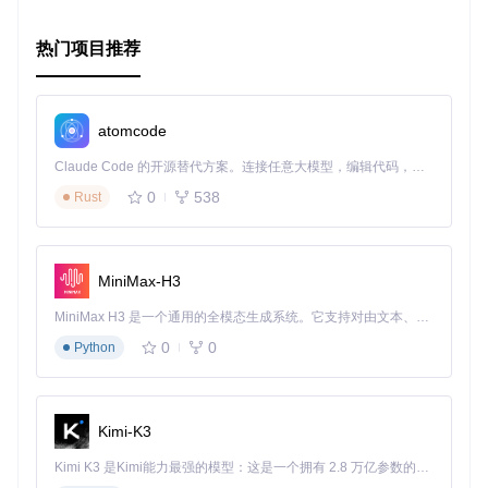
热门项目推荐
atomcode
Claude Code 的开源替代方案。连接任意大模型，编辑代码，运行命令，自动验证 — 全自动执行。用 Rust 构建，极致性能。 ｜ An open-source alternative to Claude Code. Connect any LLM, edit code, run commands, and verify changes — autonomously. Built in Rust for speed. Get Started
0
538
Rust
MiniMax-H3
MiniMax H3 是一个通用的全模态生成系统。它支持对由文本、图像、视频和音频组成的多模态上下文进行统一理解，并能生成分辨率高达 2K、时长可达 15 秒的带原生立体声音频的视频。得益于面向任务泛化的系统设计，H3 在预训练阶段就已具备广泛的多模态上下文理解与生成能力，能够出色地执行复杂的多模态指令。
0
0
Python
Kimi-K3
Kimi K3 是Kimi能力最强的模型：这是一个拥有 2.8 万亿参数的混合专家（MoE）模型，具备原生视觉理解能力，并支持 100 万 token 的上下文窗口。