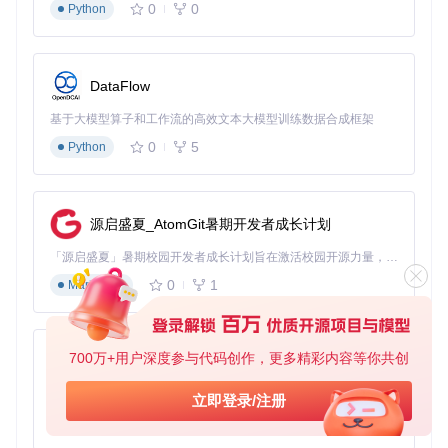
0
0
Python
DataFlow
基于大模型算子和工作流的高效文本大模型训练数据合成框架
0
5
Python
源启盛夏_AtomGit暑期开发者成长计划
「源启盛夏」暑期校园开发者成长计划旨在激活校园开源力量，通过积分激励、认证扶持、资源倾斜等形式，引导高校组织和开发者完成「入驻 — 建项目 — 做贡献 — 获认证 — 得资源」的完整闭环。无论你是想带领社团入驻平台的组织者，还是希望用代码贡献证明自己的开发者，都能在这里找到属于你的成长路径。
0
1
Markdown
700万+用户深度参与代码创作，更多精彩内容等你共创
py-xiaozhi
基于Python的Xiaozhi AI，适用于想要完整Xiaozhi体验而无需拥有专用硬件的用户。
立即登录/注册
0
1
Python