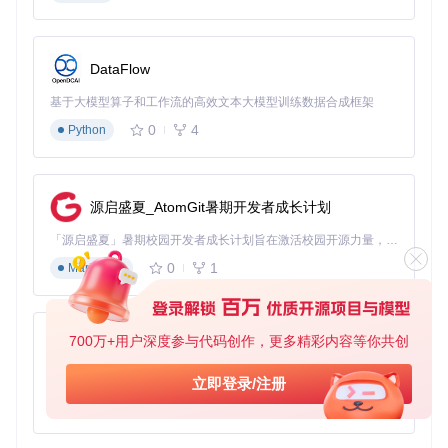
winget install Git.Python.
3.9
macOS系统
：
DataFlow
# 安装Xcode命令行工具和Homebrew
基于大模型算子和工作流的高效文本大模型训练数据合成框架
xcode-select --install

/bin/bash -c 
"
$(curl -fsSL https://raw.githubusercontent.
0
4
Python
Linux系统
：
源启盛夏_AtomGit暑期开发者成长计划
# Ubuntu/Debian示例
sudo
 apt update && 
sudo
「源启盛夏」暑期校园开发者成长计划旨在激活校园开源力量，通过积分激励、认证扶持、资源倾斜等形式，引导高校组织和开发者完成「入驻 — 建项目 — 做贡献 — 获认证 — 得资源」的完整闭环。无论你是想带领社团入驻平台的组织者，还是希望用代码贡献证明自己的开发者，都能在这里找到属于你的成长路径。
0
1
Markdown
第二步：三种部署方案实战
方案A：Docker容器化部署（推荐新手）
700万+用户深度参与代码创作，更多精彩内容等你共创
py-xiaozhi
Docker部署能自动处理所有依赖关系，是最简单的安装方式：
基于Python的Xiaozhi AI，适用于想要完整Xiaozhi体验而无需拥有专用硬件的用户。
立即登录/注册
0
1
Python
# 克隆项目仓库
git 
clone
cd
 meeting-minutes/backend
