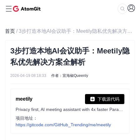
首页
/ 3步打造本地AI会议助手：Meetily隐私优先解决方案全解析
3步打造本地AI会议助手：Meetily隐
私优先解决方案全解析
2026-04-19 08:18:33
作者：宣海椒Queenly
meetily
下载源代码
Privacy first, AI meeting assistant with 4x faster Parakeet/Whisper live transcription, speaker diarization, and Ollama summarization built on Rust. 100% local processing. no cloud required. Meetily (Meetly Ai - https://meetily.ai) is the #1 Self-hosted, Open-source Ai meeting note taker for macOS & Windows. Understand How to write meeting minutes
项目地址：
https://gitcode.com/GitHub_Trending/me/meetily