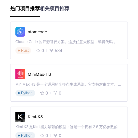
隐私保护
零数据上传风险
诺
热门项目推荐
相关项目推荐
延迟表现
无网络延迟
受网络状况影响
一次性部署，无订阅
通常按用户/时长收
长期成本
费
费
atomcode
第一步：环境准备与系统要求
Claude Code 的开源替代方案。连接任意大模型，编辑代码，运行命令，自动验证 — 全自动执行。用 Rust 构建，极致性能。 ｜ An open-source alternative to Claude Code. Connect any LLM, edit code, run commands, and verify changes — autonomously. Built in Rust for speed. Get Started
0
534
Rust
设备配置检查清单
在开始部署前，请确认你的设备满足以下要求：
最低配置
：8GB RAM，4核CPU，4GB可用磁盘空间
MiniMax-H3
推荐配置
：16GB RAM，8核CPU，10GB SSD空间
MiniMax H3 是一个通用的全模态生成系统。它支持对由文本、图像、视频和音频组成的多模态上下文进行统一理解，并能生成分辨率高达 2K、时长可达 15 秒的带原生立体声音频的视频。得益于面向任务泛化的系统设计，H3 在预训练阶段就已具备广泛的多模态上下文理解与生成能力，能够出色地执行复杂的多模态指令。
支持系统
：Windows 10+、macOS 10.15+、Linux（通过D
ocker）
0
0
Python
必备依赖安装指南
根据你的操作系统，执行以下命令安装必要依赖：
Kimi-K3
Windows系统
：
Kimi K3 是Kimi能力最强的模型：这是一个拥有 2.8 万亿参数的混合专家（MoE）模型，具备原生视觉理解能力，并支持 100 万 token 的上下文窗口。
# 使用winget安装必要组件
0
0
Python