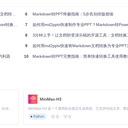
转换工具
6
Markdown转PPT终极指南：5步告别排版烦恼
示布局自适应渲染器对复杂内容的智能处理能力
档制作更简单！
7
如何用md2pptx快速制作专业PPT？Markdown转PowerPo
ssingOptions.py中定义字体、颜色、Logo等变量，用户可以创建
8
3分钟上手！让文档秒变演示稿的开源工具：文档转换工具md2
成的PPT都具备一致的视觉识别特征。这一机制如同工业生产中的标准化
9
如何用md2pptx快速将Markdown文档转换为专业PPT
 的利器
10
Markdown转PPT完整指南：简单快速转换工具使用教
用于任务状态标识，实现品牌视觉的统一管理
MiniMax-H3
Claude Code 的开源替代方案。连接任意大模型，编辑代码，运行命令，自动验证 — 全自动执行。用 Rust 构建，极致性能。 ｜ An open-source alternative to Claude Code. Connect any LLM, edit code, run commands, and verify changes — autonomously. Built in Rust for speed. Get Started
0
0
Python