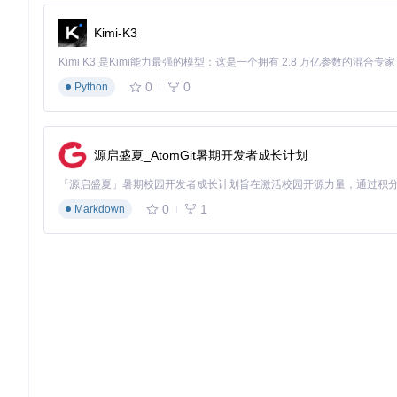
数据来源：基于50名技术文档工程师的对照实验，每组处理30
Kimi-K3
实战场景矩阵：三大行业的落地应用
0
0
Python
教育领域：课程讲义自动生成系统
教育工作者面临的核心挑战是如何将教材内容快速转化为课堂演示材
🔧
环境兼容性检测
：运行
./md2pptx --check
验证Pytho
源启盛夏_AtomGit暑期开发者成长计划
📊
教学大纲导入
：使用
# 课程名称
、
## 章节标题
、
### 
🚀
一键转换
：执行
./md2pptx course.md lecture.pptx
0
1
Markdown
圆形章节导航：教育场景专用模板自动将课程章节组织为直观的
立即体验：按照
README.md
中的教育模板配置指南，30分钟内
金融行业：合规报告快速生成方案
金融机构的合规报告需要严格遵循格式规范，md2pptx提供了
🔧
合规模板配置
：在processingOptions.py中设置监
📊
数据嵌入
：通过
{{include: regulatory_data.csv}}