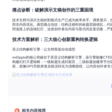
痛点诊断：破解演示文稿创作的三重困境
技术文档与演示文稿的割裂式生产已成为效率杀手。调查显示，技术人
而非内容优化。典型痛点包括：结构迁移时的标题层级错乱，代
同道路上的连续红灯，迫使创作者在内容与形式间反复切换，严
技术方案解析：三大核心创新重构转换逻辑
语义结构解析引擎：让文档骨架自动成型
md2pptx的核心突破在于其语义结构解析引擎，该引擎能像CT
构建幻灯片逻辑树：一级标题生成封面页，二级标题创建章节分
留，就像GPS导航将复杂路况转化为清晰路线，让内容创作者专
卡片式技术指标展示：语义结构解析引擎自动将多层级Markdo
布局自适应渲染器：实现内容与形式的智能匹配
布局自适应渲染器是md2pptx的另一项关键创新，它能够根
数据时，自动调用数据可视化模板；遇到图片引用则启动图文混
式，确保每种信息类型都能以最佳形态呈现。
相关内容推荐