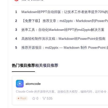
1
Markdown转PPT自动排版：让技术工作者效率提升70%的文档
水平分栏对比布局：左侧架构图与右侧说明文字的自动适配，展
2
【免费下载】 推荐文章：md2pptx - Markdown到PowerPoint转换神器，让文
模板变量注入系统：实现品牌资产的一致性管理
模板变量注入系统解决了企业级应用中的品牌统一性难题。通过在proce
3
效率工具：自动化Markdown转PPT的md2pptx解决方案
的定制模板。系统在转换过程中自动替换这些变量，确保所有生
产品一致性，又保留了内容的个性化表达空间。
4
高效轻松制作演示文稿：Markdown转PowerPoint全指南
5
推荐开源项目：md2pptx — Markdown 制作 PowerPoint
带颜色标记的任务清单：模板变量注入系统将自定义颜色方案应
价值量化展示：效率提升的硬数据
热门项目推荐
相关项目推荐
工作环节
传统流程耗时
md2pptx流程耗时
效率提升
结构迁移
45分钟
2分钟
95.6%
atomcode
格式调整
60分钟
5分钟
91.7%
模板应用
30分钟
1分钟
96.7%
0
535
Rust
整体制作
180分钟
15分钟
91.7%