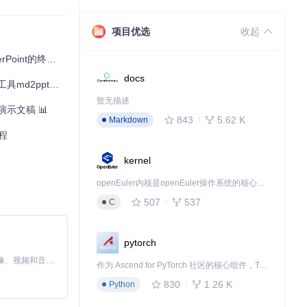
项目优选
收起
int的终极指南
docs
符合企业VI规范
pptx全攻略
模具，既保证了
暂无描述
演示文稿 📊
843
5.62 K
Markdown
程
kernel
openEuler内核是openEuler操作系统的核心，既是系统性能与稳定性的基石，也是连接处理器、设备与服务的桥梁。
507
537
C
pytorch
MiniMax H3 是一个通用的全模态生成系统。它支持对由文本、图像、视频和音频组成的多模态上下文进行统一理解，并能生成分辨率高达 2K、时长可达 15 秒的带原生立体声音频的视频。得益于面向任务泛化的系统设计，H3 在预训练阶段就已具备广泛的多模态上下文理解与生成能力，能够出色地执行复杂的多模态指令。
作为 Ascend for PyTorch 社区的核心组件，TorchNPU 是昇腾专为 PyTorch 打造的深度学习适配插件，使 PyTorch 框架能够直接调用昇腾 NPU，为开发者提供昇腾 AI 处理器的超强算力。
830
1.26 K
Python