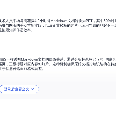
员平均每周花费4.2小时将Markdown文档转换为PPT，其中80%
码块与图表的手动重新排版，以及企业模板的碎片化应用导致的品牌不一
重拖累知识传递效率。
扫描仪一样透视Markdown文档的层级关系。通过分析标题标记（#）的嵌
隔页，三级标题对应内容幻灯片。这种机制确保原始文档的知识结构在转
注于信息传递而非格式调整。
wn内容转化为模块化幻灯片，每个蓝色卡片对应独立的内容单元
登录后查看全文
据内容类型自动选择最优版式。当检测到代码块时，系统会切换至代码高亮布
排模式。这种智能化处理就像经验丰富的设计师，能够根据内容特性选择