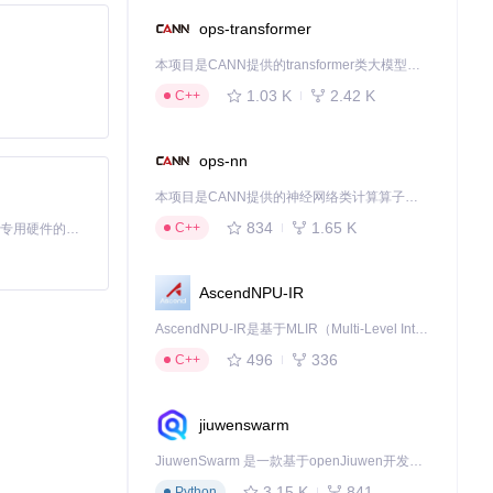
ops-transformer
本项目是CANN提供的transformer类大模型算子库，实现网络在NPU上加速计算。
1.03 K
2.42 K
C++
ops-nn
本项目是CANN提供的神经网络类计算算子库，实现网络在NPU上加速计算。
834
1.65 K
C++
基于Python的Xiaozhi AI，适用于想要完整Xiaozhi体验而无需拥有专用硬件的用户。
AscendNPU-IR
AscendNPU-IR是基于MLIR（Multi-Level Intermediate Representation）构建的，面向昇腾亲和算子编译时使用的中间表示，提供昇腾完备表达能力，通过编译优化提升昇腾AI处理器计算效率，支持通过生态框架使能昇腾AI处理器与深度调优
496
336
C++
jiuwenswarm
JiuwenSwarm 是一款基于openJiuwen开发的智能AI Agent，它能够将大语言模型的强大能力，通过你日常使用的各类通讯应用，直接延伸至你的指尖。
3.15 K
841
Python