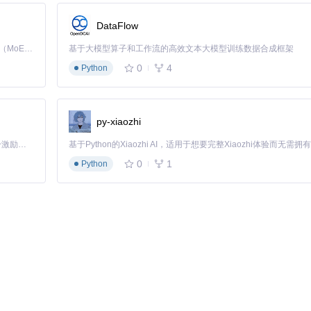
页技术文档转换任务
DataFlow
Kimi K3 是Kimi能力最强的模型：这是一个拥有 2.8 万亿参数的混合专家（MoE）模型，具备原生视觉理解能力，并支持 100 万 token 的上下文窗口。
基于大模型算子和工作流的高效文本大模型训练数据合成框架
0
4
Python
料。md2pptx通过以下流程实现高效转换：
n环境与依赖包
py-xiaozhi
知识点
结构组织Markdown
 --template education
生成课件
「源启盛夏」暑期校园开发者成长计划旨在激活校园开源力量，通过积分激励、认证扶持、资源倾斜等形式，引导高校组织和开发者完成「入驻 — 建项目 — 做贡献 — 获认证 — 得资源」的完整闭环。无论你是想带领社团入驻平台的组织者，还是希望用代码贡献证明自己的开发者，都能在这里找到属于你的成长路径。
0
1
Python
圆形导航界面，支持触屏设备上的交互式教学
完成一学期课程课件的制作。
行业定制化解决方案：
管要求的字体、间距和标识位置
语法导入实时合规数据