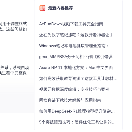
最新内容推荐
时间用于调整格式
AcFunDown视频下载工具完全指南
致。这些问题如
还在为数字笔记抓狂？这款开源神器让手写批注效率提升300%
Windows笔记本电池健康管理全指南：从根源解决电池损耗问题
gmx_MMPBSA分子间相互作用索引错误的深度诊断与解决
套关系，系统自动
Axure RP 11 本地化方案：Mac中文界面优化与原型设计工具汉化全指南
换过程中完整保
如何高效获取教育资源？这款工具让教材下载效率提升80%
视频元数据深度编辑：专业技巧与案例
网盘直链下载技术解析与应用指南
如何用DeepSeek-R1推理模型提升复杂任务解决能力：完整指南
局；识别到表格
5个突破瓶颈技巧：硬件优化工具让你的电脑性能提升30%
最合适的表达方