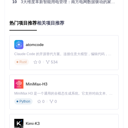
10
3大维度革新智能用电管理：南方电网数据驱动的家庭用电优化方案
四步实施路径：快速部署用电监控系统
1️⃣ 安装集成组件
热门项目推荐
相关项目推荐
通过HACS商店搜索"南方电网数据统计"或手动克隆仓库部
署：
git 
clone
atomcode
2️⃣ 账号安全绑定
Claude Code 的开源替代方案。连接任意大模型，编辑代码，运行命令，自动验证 — 全自动执行。用 Rust 构建，极致性能。 ｜ An open-source alternative to Claude Code. Connect any LLM, edit code, run commands, and verify changes — autonomously. Built in Rust for speed. Get Started
在Home Assistant配置界面选择"添加集成"，输入南方电网账
0
534
Rust
号信息完成安全验证。
MiniMax-H3
采用官方认证流程，保障账号信息安全
MiniMax H3 是一个通用的全模态生成系统。它支持对由文本、图像、视频和音频组成的多模态上下文进行统一理解，并能生成分辨率高达 2K、时长可达 15 秒的带原生立体声音频的视频。得益于面向任务泛化的系统设计，H3 在预训练阶段就已具备广泛的多模态上下文理解与生成能力，能够出色地执行复杂的多模态指令。
3️⃣ 添加缴费账户
0
0
Python
选择"添加已绑定的缴费号"，系统自动获取您账号下的所有用
电账户。
Kimi-K3
简单几步即可完成多账户配置