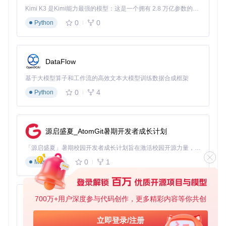
Kimi K3 是Kimi能力最强的模型：这是一个拥有 2.8 万亿参数的混合专家（MoE）模型，具备原生视觉理解能力，并支持 100 万 token 的上下文窗口。
4️⃣ 调整参数设置
0
0
Python
根据需求设置数据更新间隔（默认3600秒）和请求超时时间
（默认20秒）。
DataFlow
灵活配置确保数据获取稳定高效
基于大模型算子和工作流的高效文本大模型训练数据合成框架
0
4
Python
应用场景：让用电管理更智能
家庭节能监控
源启盛夏_AtomGit暑期开发者成长计划
通过每日用电曲线识别高耗电时段，合理调整家电使用时间，
每月可节省10-15%电费。
「源启盛夏」暑期校园开发者成长计划旨在激活校园开源力量，通过积分激励、认证扶持、资源倾斜等形式，引导高校组织和开发者完成「入驻 — 建项目 — 做贡献 — 获认证 — 得资源」的完整闭环。无论你是想带领社团入驻平台的组织者，还是希望用代码贡献证明自己的开发者，都能在这里找到属于你的成长路径。
多房产管理
0
1
Markdown
房东或物业管理人员可同时监控多个物业的用电情况，及时发
现异常用电。
700万+用户深度参与代码创作，更多精彩内容等你共创
用电预算管理
py-xiaozhi
设置月度用电阈值，当接近预设值时自动发送提醒，避免电费
基于Python的Xiaozhi AI，适用于想要完整Xiaozhi体验而无需拥有专用硬件的用户。
立即登录/注册
超标。