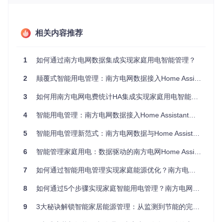
功能矩阵：全方位用电数据掌控
相关内容推荐
精细化数据监控
提供总用电量、每日用电明细、月度用电趋势等多维度数据，
直观展示用电规律。
1
如何通过南方电网数据集成实现家庭用电智能管理？
2
颠覆式智能用电管理：南方电网数据接入Home Assistant革新方案
通过详细的每日用电记录，精准掌握家庭用电模式
3
如何用南方电网电费统计HA集成实现家庭用电智能监控？超实用教程！
多账户统一管理
4
智能用电管理：南方电网数据接入Home Assistant的家庭用电优化方案
支持绑定多个电费账户，轻松切换查看不同房产或企业的用电
情况，满足多样化管理需求。
5
智能用电管理新范式：南方电网数据与Home Assistant的深度整合
6
智能管理家庭用电：数据驱动的南方电网Home Assistant集成方案
一键切换不同地址的电费账户，管理多处房产用电
7
如何通过智能用电管理实现家庭能源优化？南方电网数据集成方案解析
灵活参数配置
8
如何通过5个步骤实现家庭智能用电管理？南方电网数据整合方案
可自定义数据更新频率和请求超时时间，平衡实时性与系统资
9
3大秘诀解锁智能家居能源管理：从监测到节能的完整指南
源消耗，适应不同网络环境。