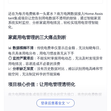
还在为每月电费账单一头雾水？南方电网数据接入Home Assis
tant集成项目让您告别用电数据不透明的烦恼，通过智能家居
系统实时监控、分析家庭用电情况，轻松实现用电管理智能
化。
家庭用电管理的三大痛点剖析
📊
数据模糊不清
：传统电费单仅显示总金额，无法知晓每日、
每月具体用电分布，用电习惯改善无从下手
⏱️
监控严重滞后
：不能实时掌握用电动态，无法及时发现异常
用电情况，容易造成不必要的浪费
📈
分析缺乏深度
：没有历史数据对比，难以识别用电高峰和节
能空间，无法制定科学的节能策略
项目核心价值：让用电管理透明化
南方电网数据集成项目通过安全的官方接口，将您的电费数据
无缝接入Home Assistant系统。支持广东、广西、云南、贵州
登录后查看全文
和海南五省区用户，采用加密传输技术保护隐私，让您随时随
地掌握用电详情。