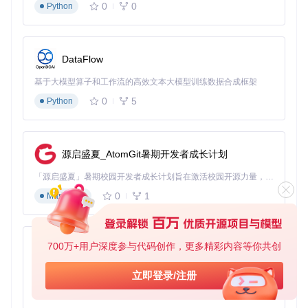
0
0
Python
图：Inbox Zero批量退订工具界面，展示订阅来源、邮件数
量、阅读率和归档率等关键信息，支持一键批量处理
DataFlow
传统手动退订需要访问每封邮件、查找退订链接、完成退订流
程，平均处理一个订阅需要2分钟。而使用智能识别引擎，你
基于大模型算子和工作流的高效文本大模型训练数据合成框架
可以在10分钟内完成50+订阅的评估和处理，效率提升10倍。
0
5
Python
💡 实用提示：优先处理阅读率低于10%且每周发送超过2封的
订阅，这些是时间投入产出比最低的邮件源。
发件人分类管理系统
源启盛夏_AtomGit暑期开发者成长计划
除了退订，智能识别引擎还能对发件人进行多维度分类管理：
「源启盛夏」暑期校园开发者成长计划旨在激活校园开源力量，通过积分激励、认证扶持、资源倾斜等形式，引导高校组织和开发者完成「入驻 — 建项目 — 做贡献 — 获认证 — 得资源」的完整闭环。无论你是想带领社团入驻平台的组织者，还是希望用代码贡献证明自己的开发者，都能在这里找到属于你的成长路径。
重要联系人自动标记
：基于你的回复频率和邮件重要性，自
0
1
Markdown
动识别关键联系人
垃圾邮件智能拦截
：通过行为分析识别潜在垃圾邮件，准确
率超过95%
发件人行为分析
：展示每个发件人的邮件频率、平均长度和
700万+用户深度参与代码创作，更多精彩内容等你共创
py-xiaozhi
紧急程度，帮助制定针对性处理策略
基于Python的Xiaozhi AI，适用于想要完整Xiaozhi体验而无需拥有专用硬件的用户。
立即登录/注册
这种分类不是静态的，系统会随着你的处理行为不断学习和优
0
1
Python
化，逐渐形成符合个人习惯的邮件管理体系。