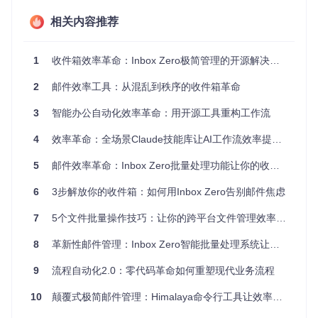
相关内容推荐
图：左侧展示杂乱的邮件环境如同堆满文件的办公桌，右侧显
示使用Inbox Zero批量处理后的整洁系统，体现邮件效率提升
的直观效果
1
收件箱效率革命：Inbox Zero极简管理的开源解决方案
💡 实用提示：注意邮件处理中的"10分钟陷阱"——看似只需10
2
邮件效率工具：从混乱到秩序的收件箱革命
分钟处理的邮件，实际会因上下文切换和决策过程占用30分钟
以上的有效工作时间。
3
智能办公自动化效率革命：用开源工具重构工作流
智能批量处理的价值主张：时间杠杆效应
4
效率革命：全场景Claude技能库让AI工作流效率提升10倍的实战指南
Inbox Zero的核心价值在于通过"智能批量处理"创造时间杠
5
邮件效率革命：Inbox Zero批量处理功能让你的收件箱管理效率提升300%
杆，实现"一次操作，批量生效"的效果。这种方法带来三大关
键收益：
6
3步解放你的收件箱：如何用Inbox Zero告别邮件焦虑
时间压缩效应
：将原本需要2小时的邮件处理时间压缩至15分
7
5个文件批量操作技巧：让你的跨平台文件管理效率提升10倍
钟，效率提升80%以上。通过批量识别和处理相似邮件，将重
复操作减少90%。
8
革新性邮件管理：Inbox Zero智能批量处理系统让效率提升70%
决策减负设计
：系统通过阅读率、归档率等数据指标，为每类
9
流程自动化2.0：零代码革命如何重塑现代业务流程
邮件提供处理建议，将决策复杂度从"每封邮件单独判断"降低
为"按规则批量决策"。
10
颠覆式极简邮件管理：Himalaya命令行工具让效率提升300%的实战指南
未来自动化
：不仅解决当前邮件堆积问题，更通过智能规则设