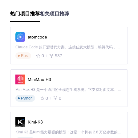
置，自动处理未来邮件，形成"一劳永逸"的可持续邮件管理系
统。
热门项目推荐
相关项目推荐
这种价值不仅体现在时间节省上，更在于减少邮件焦虑带来的
心理负担，提升整体工作满意度。
💡 实用提示：开始使用时，先处理过去3个月的历史邮件建立
atomcode
规则库，系统会通过学习这些处理模式，自动优化未来的邮件
分类和处理建议。
Claude Code 的开源替代方案。连接任意大模型，编辑代码，运行命令，自动验证 — 全自动执行。用 Rust 构建，极致性能。 ｜ An open-source alternative to Claude Code. Connect any LLM, edit code, run commands, and verify changes — autonomously. Built in Rust for speed. Get Started
0
537
Rust
智能识别引擎：从被动应付到主动防御
订阅邮件智能分析
MiniMax-H3
Inbox Zero的智能识别引擎能够自动扫描你的邮件历史，识别
所有订阅来源，并提供关键数据帮助你做出退订决策：
MiniMax H3 是一个通用的全模态生成系统。它支持对由文本、图像、视频和音频组成的多模态上下文进行统一理解，并能生成分辨率高达 2K、时长可达 15 秒的带原生立体声音频的视频。得益于面向任务泛化的系统设计，H3 在预训练阶段就已具备广泛的多模态上下文理解与生成能力，能够出色地执行复杂的多模态指令。
阅读率分析
：显示每个订阅的实际阅读比例，帮你发现"订
0
0
Python
阅但从不阅读"的邮件源
时间成本计算
：估算每周花在每个订阅上的阅读时间，量化
决策影响
内容质量评分
：基于你的打开和回复行为，自动评估订阅内
Kimi-K3
容对你的价值
Kimi K3 是Kimi能力最强的模型：这是一个拥有 2.8 万亿参数的混合专家（MoE）模型，具备原生视觉理解能力，并支持 100 万 token 的上下文窗口。