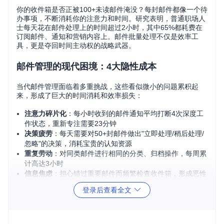
你的收件箱是否正被100+未读邮件淹没？每封邮件都像一个待
办事项，不断消耗你的注意力和时间。研究表明，普通职场人
士每天花在邮件处理上的时间超过2小时，其中65%都耗费在
订阅邮件、通知和营销内容上。邮件批量处理不仅是效率工
具，更是夺回时间主动权的战略武器。
邮件管理的现代困境：4大隐性成本
当代邮件管理面临着多重挑战，这些看似微小的问题累积起
来，形成了巨大的时间消耗和效率损失：
注意力碎片化
：每小时收到的邮件通知平均打断4次深度工
作状态，重新专注需要23分钟
决策疲劳
：每天需要对50+封邮件做出"立即处理/稍后处理/
忽略"的决策，消耗宝贵的认知资源
重复劳动
：对同类邮件进行相同的分类、归档操作，每周累
计高达3小时
信息焦虑
：担心错过重要邮件而频繁检查收件箱，形成恶性
循环
登录后查看全文
这些问题的核心在于传统邮件工具设计停留在"一封一封处
理"的模式，而现代邮件量已突破个人处理能力极限。