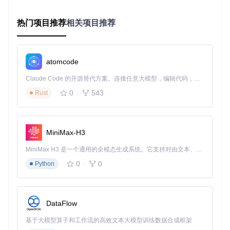
20
GQA注意力，64层优化
Qwe
1310
效率
24
Transformer，YaRN扩
n3-3
72 tok
年
革命
2B
ens
展
热门项目推荐
相关项目推荐
Q2
思考问题：为什么Qwen3选择64层而非128层？答案在于深度
与宽度的平衡——64层配合5120维隐藏层，在控制推理延迟
atomcode
的同时保证了模型容量，实验表明更深的网络会导致梯度消失
和推理速度显著下降。
Claude Code 的开源替代方案。连接任意大模型，编辑代码，运行命令，自动验证 — 全自动执行。用 Rust 构建，极致性能。 ｜ An open-source alternative to Claude Code. Connect any LLM, edit code, run commands, and verify changes — autonomously. Built in Rust for speed. Get Started
0
543
二、性能优化：GQA如何实现75%显存节省
Rust
2.1 注意力机制的三代演进
注意力机制经历了从MHA到MQA再到GQA的演进，Qwen3-3
MiniMax-H3
2B选择GQA作为平衡点：
MiniMax H3 是一个通用的全模态生成系统。它支持对由文本、图像、视频和音频组成的多模态上下文进行统一理解，并能生成分辨率高达 2K、时长可达 15 秒的带原生立体声音频的视频。得益于面向任务泛化的系统设计，H3 在预训练阶段就已具备广泛的多模态上下文理解与生成能力，能够出色地执行复杂的多模态指令。
MHA（多头部注意力）
：64个Q头对应64个KV头，性能最
0
0
Python
佳但显存占用高
MQA（多查询注意力）
：64个Q头共享1个KV头，速度快但
性能损失明显
GQA（分组查询注意力）
：64个Q头分为8组，每组共享1
DataFlow
个KV头，平衡性能与效率
基于大模型算子和工作流的高效文本大模型训练数据合成框架
类比说明：GQA的分组机制类似8个团队共享8个秘书，而非6