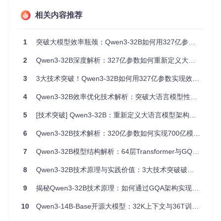
GQA分组比8:1
：64个查询头共享8个键值头，实现显存与
性能的平衡
相关内容推荐
🔍 核心发现：32.8B参数能达到70B级别性能，关键在于参数
1
突破大模型效率瓶颈：Qwen3-32B如何用327亿参数实现70B级性能
分配效率——将95%计算资源集中在真正影响性能的Transfor
mer层，而非嵌入层等辅助结构。
2
Qwen3-32B深度解析：327亿参数如何重新定义大模型效率边界
1.2 三代架构演进的关键突破
3
3大技术突破！Qwen3-32B如何用327亿参数实现效率与性能的双重革命
Qwen系列的架构演进展现了大模型效率优化的清晰路径：
4
Qwen3-32B效率优化技术解析：突破大语言模型性能瓶颈的三大创新
发
上下
布
关键
5
[技术突破] Qwen3-32B：重新定义大语言模型架构的效率与性能平衡
版本
核心技术
文长
时
突破
度
间
6
Qwen3-32B技术解析：320亿参数如何实现700亿模型性能
20
基础
Qwe
8192
7
Qwen3-32B模型结构解析：64层Transformer与GQA注意力机制详解
标准Transformer，MH
23
架构
n-7B/
token
年
A注意力
14B
s
验证
8
Qwen3-32B技术原理与实践价值：3大技术突破破解大模型效率难题
Q1
20
上下
Qwe
3276
9
揭秘Qwen3-32B技术原理：如何通过GQA架构实现高效推理与长文本处理
改进RoPE编码，动态N
23
文扩
n2-7
8 toke
年
TK缩放
2B
ns
展
10
Qwen3-14B-Base开源大模型：32K上下文与36T训练数据的企业级AI部署方案
Q4