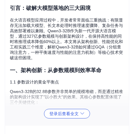
引言：破解大模型落地的三大困境
在大语言模型应用过程中，开发者常常面临三重挑战：有限显
存无法加载大模型、长文本处理时推理速度骤降、复杂任务与
高效部署难以兼顾。Qwen3-32B作为新一代开源大语言模
型，通过327亿参数规模与创新架构设计，在保持高性能的同
时将推理成本降低60%以上。本文将从架构创新、性能优化和
工程实践三个维度，解析Qwen3-32B如何通过GQA（分组查
询注意力，一种平衡速度与性能的注意力机制）等核心技术突
破这些困境。
一、架构创新：从参数规模到效率革命
1.1 参数设计的黄金平衡点
Qwen3-32B的32.8B参数并非简单的规模堆砌，而是通过精准
的架构设计实现了"以小胜大"的效果。其核心参数配置体现了
三个关键优化：
非嵌入层参数占比95.1%
：31.2B核心计算参数集中在Trans
登录后查看全文
former层，避免 embedding 层占用过多资源
隐藏层与中间层比例1:5
：5120维隐藏层搭配25600维中间
层，既保证特征提取能力又控制计算量