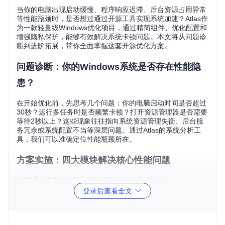
当你的电脑出现启动缓慢、程序响应迟滞、后台资源占用异常
等性能瓶颈时，是否想过通过开源工具实现系统加速？Atlas作
为一款轻量级Windows优化项目，通过精简组件、优化配置和
增强隐私保护，能够有效解决系统卡顿问题。本文将从问题诊
断到进阶拓展，带你全面掌握这套开源优化方案。
问题诊断：你的Windows系统是否存在性能隐
患？
在开始优化前，先思考几个问题：你的电脑启动时间是否超过
30秒？运行多任务时是否频繁卡顿？打开资源管理器是否需要
等待2秒以上？这些现象往往指向系统资源管理失衡、后台服
务冗余或系统配置不当等深层问题。通过Atlas的系统分析工
具，我们可以准确定位性能瓶颈所在。
方案实施：四大模块解决核心性能问题
如何通过服务优化解决后台资源占用过高问题？
登录后查看全文
问题表现
：系统启动后未运行任何程序，内存占用已超过4
0%，风扇持续高速运转。
优化原理
：Windows默认启用的大量后台服务中，许多对普通