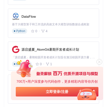
进入
src/playbook/Configuration/atlas/tweaks/n
etworking/
目录
运行
disable-llmnr.yml
禁用链路本地多播名称解析
执行
shares/disable-smb-bandwidth-throttling.y
DataFlow
ml
解除SMB带宽限制
基于大模型算子和工作流的高效文本大模型训练数据合成框架
应用
atlas-network-settings.yml
优化TCP/IP配置
0
4
Python
如何通过隐私设置减少后台数据收集？
问题表现
：系统后台频繁发送网络请求，硬盘在闲置时仍有大
源启盛夏_AtomGit暑期开发者成长计划
量读写操作。
「源启盛夏」暑期校园开发者成长计划旨在激活校园开源力量，通过积分激励、认证扶持、资源倾斜等形式，引导高校组织和开发者完成「入驻 — 建项目 — 做贡献 — 获认证 — 得资源」的完整闭环。无论你是想带领社团入驻平台的组织者，还是希望用代码贡献证明自己的开发者，都能在这里找到属于你的成长路径。
优化原理
：Windows默认启用的遥测服务会持续收集用户数据
0
1
Markdown
并占用系统资源。Atlas通过关闭诊断跟踪、禁用广告ID等配
置，减少不必要的数据传输和存储占用。
操作路径
：
700万+用户深度参与代码创作，更多精彩内容等你共创
py-xiaozhi
打开
src/playbook/Configuration/atlas/tweaks/p
基于Python的Xiaozhi AI，适用于想要完整Xiaozhi体验而无需拥有专用硬件的用户。
立即登录/注册
rivacy/telemetry/
目录
依次执行
disable-ceip.yml
（客户体验改善计划）和
di
0
1
Python
sable-diagnostic-tracing.yml
进入
advertising
子目录，运行
disable-advertising