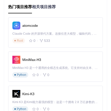
用户并非必需。Atlas通过智能禁用SuperFetch、Windows Se
热门项目推荐
相关项目推荐
arch等非关键服务，释放被占用的系统资源。
操作路径
：
打开
src/playbook/Configuration/atlas/tweaks/p
atomcode
erformance/
目录
Claude Code 的开源替代方案。连接任意大模型，编辑代码，运行命令，自动验证 — 全自动执行。用 Rust 构建，极致性能。 ｜ An open-source alternative to Claude Code. Connect any LLM, edit code, run commands, and verify changes — autonomously. Built in Rust for speed. Get Started
运行
disable-background-apps.yml
配置文件
执行
disable-sleep-study.yml
禁用睡眠研究服务
0
533
Rust
应用
win32-priority-separation.yml
优化进程优先级
💡 提示：修改服务配置后需重启系统才能生效，建议优化前创
建系统还原点。
MiniMax-H3
如何通过网络配置提升文件传输速度？
MiniMax H3 是一个通用的全模态生成系统。它支持对由文本、图像、视频和音频组成的多模态上下文进行统一理解，并能生成分辨率高达 2K、时长可达 15 秒的带原生立体声音频的视频。得益于面向任务泛化的系统设计，H3 在预训练阶段就已具备广泛的多模态上下文理解与生成能力，能够出色地执行复杂的多模态指令。
问题表现
：局域网文件共享速度远低于硬件理论值，网络延迟
0
0
Python
波动大。
优化原理
：Windows默认启用的LLMNR协议和SMB带宽限制
会影响网络性能。Atlas通过禁用冗余协议和优化传输参数，提
Kimi-K3
升网络吞吐量。
Kimi K3 是Kimi能力最强的模型：这是一个拥有 2.8 万亿参数的混合专家（MoE）模型，具备原生视觉理解能力，并支持 100 万 token 的上下文窗口。
操作路径
：
0
0
Python