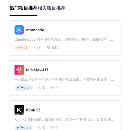
热门项目推荐
相关项目推荐
面对转瞬即逝的直播内容，猫抓的m3u8解析器展现出专业级
实力。自动识别TS分片、智能合并完整视频，核心技术解密：
js/m3u8.js让你随时回看任何直播内容，时间不再是获取资源
的障碍。
atomcode
场景化解决方案：为不同身份定制的捕获策略
Claude Code 的开源替代方案。连接任意大模型，编辑代码，运行命令，自动验证 — 全自动执行。用 Rust 构建，极致性能。 ｜ An open-source alternative to Claude Code. Connect any LLM, edit code, run commands, and verify changes — autonomously. Built in Rust for speed. Get Started
自由职业者：高效素材收集方案
0
534
Rust
作为设计师或内容创作者，时间就是金钱。猫抓的批量下载功
能让你一次捕获页面所有媒体资源，配合自定义命名规则，素
材管理效率提升300%。无需重复操作，让注意力回归创意本
MiniMax-H3
身。
MiniMax H3 是一个通用的全模态生成系统。它支持对由文本、图像、视频和音频组成的多模态上下文进行统一理解，并能生成分辨率高达 2K、时长可达 15 秒的带原生立体声音频的视频。得益于面向任务泛化的系统设计，H3 在预训练阶段就已具备广泛的多模态上下文理解与生成能力，能够出色地执行复杂的多模态指令。
学生：学习资源保存指南
0
0
Python
网课视频过期失效？付费课程无法离线观看？猫抓支持多种教
育平台视频捕获，三步实现学习资源永久保存：检测课程页
面，选择目标视频，设置自动下载。核心技术解密：js/downlo
ader.js确保即使在网络环境不佳时也能稳定获取完整课程。
Kimi-K3
Kimi K3 是Kimi能力最强的模型：这是一个拥有 2.8 万亿参数的混合专家（MoE）模型，具备原生视觉理解能力，并支持 100 万 token 的上下文窗口。
创作者：多平台内容备份策略
0
0
Python