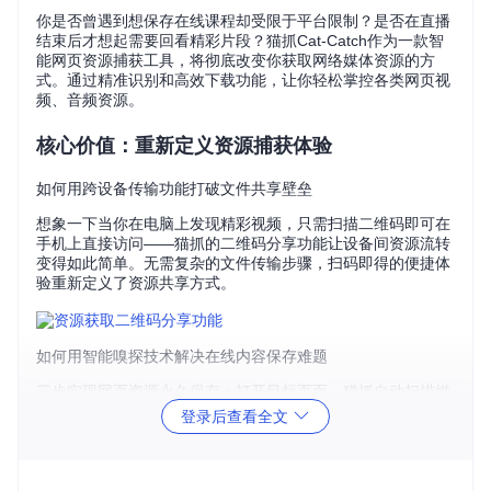
你是否曾遇到想保存在线课程却受限于平台限制？是否在直播
结束后才想起需要回看精彩片段？猫抓Cat-Catch作为一款智
能网页资源捕获工具，将彻底改变你获取网络媒体资源的方
式。通过精准识别和高效下载功能，让你轻松掌控各类网页视
频、音频资源。
核心价值：重新定义资源捕获体验
如何用跨设备传输功能打破文件共享壁垒
想象一下当你在电脑上发现精彩视频，只需扫描二维码即可在
手机上直接访问——猫抓的二维码分享功能让设备间资源流转
变得如此简单。无需复杂的文件传输步骤，扫码即得的便捷体
验重新定义了资源共享方式。
如何用智能嗅探技术解决在线内容保存难题
三步实现网页资源永久保存：打开目标页面，猫抓自动扫描媒
体资源，一键选择下载。无论是加密课程视频还是动态加载的
登录后查看全文
流媒体，核心引擎探秘：catch-script/catch.js都能穿透技术限
制，让你告别"看得见却下不了"的尴尬。
如何用流媒体解析能力突破直播内容时效性限制