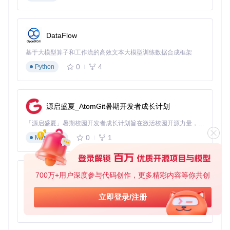
内容创作者需要在不同平台间迁移素材？猫抓的跨平台兼容性
让你轻松捕获各大视频平台资源，配合格式自动转换功能，实
现一次捕获多平台适用。无论是社交媒体短视频还是长视频内
DataFlow
容，都能统一管理备份。
基于大模型算子和工作流的高效文本大模型训练数据合成框架
进阶技巧：从入门到精通的资源捕获指南
0
4
Python
闪电级部署流程
安装扩展：在浏览器应用商店搜索"猫抓Cat-Catch"并添加
启用权限：根据提示授予必要的网页访问权限
源启盛夏_AtomGit暑期开发者成长计划
开始使用：访问目标页面，点击工具栏猫抓图标查看结果
高级捕获技巧
「源启盛夏」暑期校园开发者成长计划旨在激活校园开源力量，通过积分激励、认证扶持、资源倾斜等形式，引导高校组织和开发者完成「入驻 — 建项目 — 做贡献 — 获认证 — 得资源」的完整闭环。无论你是想带领社团入驻平台的组织者，还是希望用代码贡献证明自己的开发者，都能在这里找到属于你的成长路径。
💡 按类型筛选：在资源列表顶部切换"视频/音频/图片"标签，
0
1
Markdown
快速定位所需内容 💡 质量优先模式：点击"分辨率"表头排序，
一键选择最高清版本 💡 加密内容处理：在设置中配置自定义
密钥，核心引擎探秘：js/m3u8.downloader.js支持AES解密
700万+用户深度参与代码创作，更多精彩内容等你共创
py-xiaozhi
基于Python的Xiaozhi AI，适用于想要完整Xiaozhi体验而无需拥有专用硬件的用户。
批量操作指南
立即登录/注册
0
1
Python
按住Ctrl键多选资源，点击"下载所选"实现批量获取。配合"自
动命名规则"功能，可按"网站-日期-标题"格式自动组织文件，