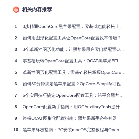
精准度需求
：硬件组件与macOS版本的匹配精度需达到9
5%以上
相关内容推荐
效率需求
：配置流程需从传统的8小时缩短至30分钟内
安全需求
：必须具备配置备份和系统回滚能力
跨平台需求
：支持Windows、macOS和Linux多环境操作
1
3步精通OpenCore黑苹果配置：零基础也能轻松上手的自动化工具指南
2
如何用图形化配置工具让OpenCore配置效率倍增？
图1：OpCore-Simplify欢迎界面，展示工具核心功能与使用流
程概览
3
3个革新性图形化功能：让黑苹果用户零门槛配置OpenCore的效率工具
工具选型：为何选择自适应参数优化系统
4
零基础玩转OpenCore配置工具：OCAT黑苹果EFI管理完全指南
5
革新性图形化配置工具：零基础轻松掌握OpenCore黑苹果启动管理
技术原理类比说明
OpCore-Simplify的自适应参数优化系统可类比为"黑苹果配置
6
如何30分钟搞定黑苹果配置？OpCore-Simplify可视化工具让零基础也能轻松上手
的智能医生"：硬件报告生成模块如同"诊断仪器"，全面扫描系
统组件；兼容性分析引擎扮演"主治医师"角色，评估各硬件与
7
5个实用技巧搞定OpenCore配置工具：跨平台黑苹果EFI管理指南
macOS的匹配度；而配置生成器则像"药房"，根据诊断结果调
配最优"药方"（EFI文件）。这种闭环系统确保了从检测到配置
8
OpenCore配置新手指南：用OCAuxiliaryTools提升黑苹果EFI制作效率
的全流程自动化。
9
终极OCAT图形化配置指南：黑苹果新手必备神器
flowchart TD

10
黑苹果终极指南：PC安装macOS完整教程与OpenCore配置详解
    A[硬件扫描] --> B[兼容性分析]

    B --> C{是否兼容}
