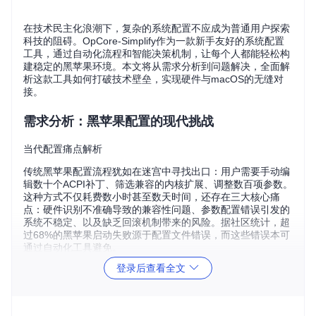
在技术民主化浪潮下，复杂的系统配置不应成为普通用户探索
科技的阻碍。OpCore-Simplify作为一款新手友好的系统配置
工具，通过自动化流程和智能决策机制，让每个人都能轻松构
建稳定的黑苹果环境。本文将从需求分析到问题解决，全面解
析这款工具如何打破技术壁垒，实现硬件与macOS的无缝对
接。
需求分析：黑苹果配置的现代挑战
当代配置痛点解析
传统黑苹果配置流程犹如在迷宫中寻找出口：用户需要手动编
辑数十个ACPI补丁、筛选兼容的内核扩展、调整数百项参数。
这种方式不仅耗费数小时甚至数天时间，还存在三大核心痛
点：硬件识别不准确导致的兼容性问题、参数配置错误引发的
系统不稳定、以及缺乏回滚机制带来的风险。据社区统计，超
过68%的黑苹果启动失败源于配置文件错误，而这些错误本可
通过自动化工具避免。
登录后查看全文
核心需求矩阵
现代黑苹果用户面临的需求已从"能启动"升级为"稳定用"：