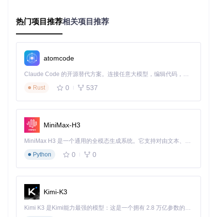
    C -->|是| D[参数优化]

    C -->|否| E[提示替代方案]

热门项目推荐
相关项目推荐
    D --> F[生成EFI配置]

    F --> G[验证配置完整性]

硬件兼容性矩阵
atomcode
硬件
完美支持
有限支持
不支持
类型
Claude Code 的开源替代方案。连接任意大模型，编辑代码，运行命令，自动验证 — 全自动执行。用 Rust 构建，极致性能。 ｜ An open-source alternative to Claude Code. Connect any LLM, edit code, run commands, and verify changes — autonomously. Built in Rust for speed. Get Started
Coffee Lake及
Skylake及更
0
537
Intel C
Rust
Atom系列
PU
更新架构
早
AMD
Ryzen 100
Athlon系列
Ryzen 3000+
CPU
0/2000
MiniMax-H3
集成
Intel HD 53
Intel UHD 630+
AMD Vega
显卡
0
MiniMax H3 是一个通用的全模态生成系统。它支持对由文本、图像、视频和音频组成的多模态上下文进行统一理解，并能生成分辨率高达 2K、时长可达 15 秒的带原生立体声音频的视频。得益于面向任务泛化的系统设计，H3 在预训练阶段就已具备广泛的多模态上下文理解与生成能力，能够出色地执行复杂的多模态指令。
独立
NVIDIA Kepl
NVIDIA Max
0
0
Python
AMD RX 5000+
显卡
er
well+
品牌机定制
主板
300系以上
100/200系
主板
Kimi-K3
实施流程：四步实现全自动配置
Kimi K3 是Kimi能力最强的模型：这是一个拥有 2.8 万亿参数的混合专家（MoE）模型，具备原生视觉理解能力，并支持 100 万 token 的上下文窗口。