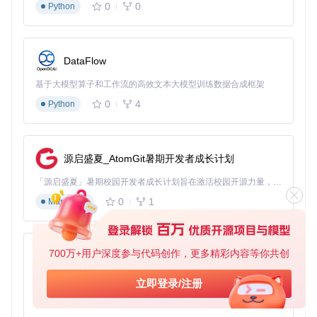
💡
提示
：定期通过
更新脚本
获取最新功能，社区持续优化的解
0
0
Python
析引擎将为你带来更强大的数据处理能力。
DataFlow
palworld-server-tool
下载源代码
基于大模型算子和工作流的高效文本大模型训练数据合成框架
[中文|English|日本語]基于.sav存档解析和REST&RCON优雅地用可视化界面管理幻兽帕鲁专用服务器。/ Through parse .sav and REST&RCON, visual interface management PalWorld dedicated server.
0
4
Python
项目地址：
https://gitcode.com/gh_mirrors/pa/palworld-
server-tool
源启盛夏_AtomGit暑期开发者成长计划
「源启盛夏」暑期校园开发者成长计划旨在激活校园开源力量，通过积分激励、认证扶持、资源倾斜等形式，引导高校组织和开发者完成「入驻 — 建项目 — 做贡献 — 获认证 — 得资源」的完整闭环。无论你是想带领社团入驻平台的组织者，还是希望用代码贡献证明自己的开发者，都能在这里找到属于你的成长路径。
0
1
Markdown
700万+用户深度参与代码创作，更多精彩内容等你共创
py-xiaozhi
基于Python的Xiaozhi AI，适用于想要完整Xiaozhi体验而无需拥有专用硬件的用户。
立即登录/注册
0
1
Python