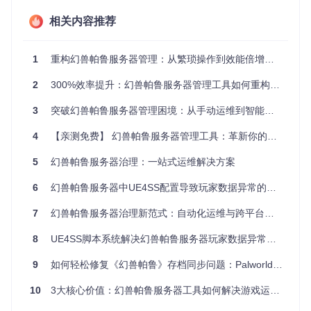
供的属性分析，轻松掌握服务器生态。
相关内容推荐
图2：物品列表模块展示资源库存与重要道具数量
1
重构幻兽帕鲁服务器管理：从繁琐操作到效能倍增的运维革新
2. 智能运维自动化
2
300%效率提升：幻兽帕鲁服务器管理工具如何重构运维范式？
备份服务模块
支持自定义备份周期，结合
定时任务模块
实现存
3
突破幻兽帕鲁服务器管理困境：从手动运维到智能管控的转型方案
档自动上传云端。管理员还可通过Web界面配置RCON命令
集，一键执行服务器重启、广播通知等操作，大幅减少重复劳
4
【亲测免费】 幻兽帕鲁服务器管理工具：革新你的游戏服务器治理体验
动。
5
幻兽帕鲁服务器治理：一站式运维解决方案
3. 多协议集成接口
工具深度整合REST API与RCON协议，通过
API路由模块
提供
6
幻兽帕鲁服务器中UE4SS配置导致玩家数据异常的深度解析：从根源修复到长效防护
标准化接口。在设置界面启用相关服务后（如图3），可对接
第三方系统实现跨平台管理，满足大型社区服务器的定制化需
7
幻兽帕鲁服务器治理新范式：自动化运维与跨平台管理的技术突破
求。
8
UE4SS脚本系统解决幻兽帕鲁服务器玩家数据异常的技术方案：从原理到实践
9
如何轻松修复《幻兽帕鲁》存档同步问题：Palworld-Host-Save-Fix终极指南
图3：REST API与RCON协议启用配置
10
3大核心价值：幻兽帕鲁服务器工具如何解决游戏运维痛点
技术亮点：跨栈融合的架构创新