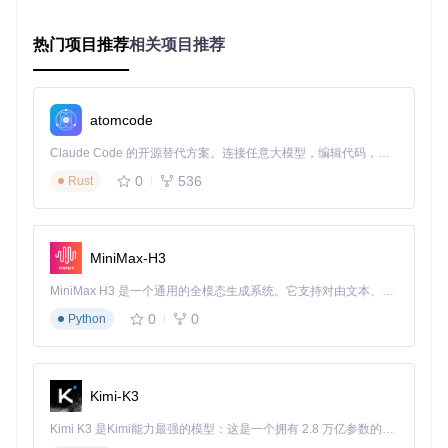
项目采用Go+Vue.js+Python技术栈，通过
数据解析模块
实现S
AV文件高效处理，解析速度较传统工具提升40%。前端使用
V
热门项目推荐
相关项目推荐
ue组件库
构建响应式界面，适配从手机到大屏的多终端访问。
后端基于
Gin框架
实现高并发API服务，支持每秒处理200+请
求。
atomcode
实战场景：从个人私服到企业级运维
Claude Code 的开源替代方案。连接任意大模型，编辑代码，运行命令，自动验证 — 全自动执行。用 Rust 构建，极致性能。 ｜ An open-source alternative to Claude Code. Connect any LLM, edit code, run commands, and verify changes — autonomously. Built in Rust for speed. Get Started
小型私服
：通过白名单管理功能控制玩家准入，利用自动备
0
536
Rust
份防止存档丢失
社区服务器
：借助公会数据统计功能分析成员活跃度，结合
游戏内广播提升社区互动
MiniMax-H3
商业运营
：通过REST API对接计费系统，实现玩家数据与
付费服务的联动管理
MiniMax H3 是一个通用的全模态生成系统。它支持对由文本、图像、视频和音频组成的多模态上下文进行统一理解，并能生成分辨率高达 2K、时长可达 15 秒的带原生立体声音频的视频。得益于面向任务泛化的系统设计，H3 在预训练阶段就已具备广泛的多模态上下文理解与生成能力，能够出色地执行复杂的多模态指令。
结语：重新定义服务器管理体验
0
0
Python
幻兽帕鲁服务器管理工具以技术创新打破传统运维壁垒，通过
可视化界面与自动化流程，让管理员从繁琐的命令行操作中解
Kimi-K3
放。无论是独立开发者还是大型团队，都能通过
源码扩展
定制
专属功能，开启服务器管理的新篇章。
Kimi K3 是Kimi能力最强的模型：这是一个拥有 2.8 万亿参数的混合专家（MoE）模型，具备原生视觉理解能力，并支持 100 万 token 的上下文窗口。