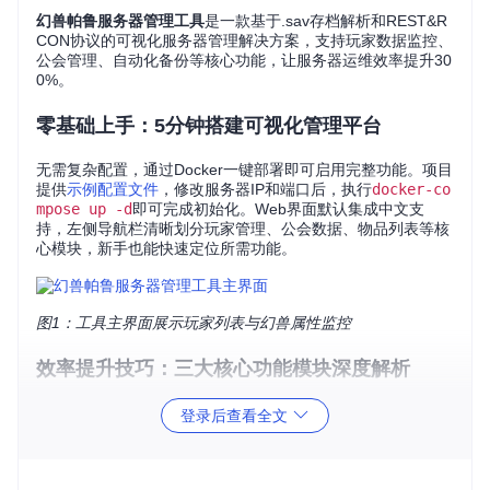
幻兽帕鲁服务器管理工具
是一款基于.sav存档解析和REST&R
CON协议的可视化服务器管理解决方案，支持玩家数据监控、
公会管理、自动化备份等核心功能，让服务器运维效率提升30
0%。
零基础上手：5分钟搭建可视化管理平台
无需复杂配置，通过Docker一键部署即可启用完整功能。项目
提供
示例配置文件
，修改服务器IP和端口后，执行
docker-co
mpose up -d
即可完成初始化。Web界面默认集成中文支
持，左侧导航栏清晰划分玩家管理、公会数据、物品列表等核
心模块，新手也能快速定位所需功能。
图1：工具主界面展示玩家列表与幻兽属性监控
效率提升技巧：三大核心功能模块深度解析
1. 玩家与幻兽数据全掌控
登录后查看全文
通过
玩家管理模块
实现实时数据同步，管理员可查看在线状
态、等级分布、装备属性等关键信息。内置筛选功能支持按等
级、在线时间等维度快速定位目标玩家，配合
幻兽列表模块
提