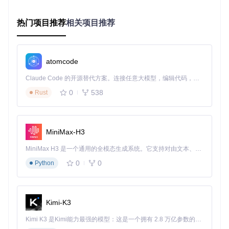
进入高级设置，启用"动态比特率调节"
根据网络状况选择画质模式（推荐4G环境下使用720p/60f
热门项目推荐
相关项目推荐
ps）
客厅大屏最佳实践
使用有线网络连接以获得稳定传输
在配置界面中将"编码预设"调整为"低延迟"模式
atomcode
启用HDR支持以获得最佳视觉体验
Claude Code 的开源替代方案。连接任意大模型，编辑代码，运行命令，自动验证 — 全自动执行。用 Rust 构建，极致性能。 ｜ An open-source alternative to Claude Code. Connect any LLM, edit code, run commands, and verify changes — autonomously. Built in Rust for speed. Get Started
0
538
Rust
显卡优化指南：释放硬件潜力
NVIDIA显卡设置
MiniMax-H3
优化项
推荐配置
性能提升
MiniMax H3 是一个通用的全模态生成系统。它支持对由文本、图像、视频和音频组成的多模态上下文进行统一理解，并能生成分辨率高达 2K、时长可达 15 秒的带原生立体声音频的视频。得益于面向任务泛化的系统设计，H3 在预训练阶段就已具备广泛的多模态上下文理解与生成能力，能够出色地执行复杂的多模态指令。
编码器
降低CPU占用30%
NVENC
0
0
Python
低延迟模式
开启
减少1-2帧延迟
启用
消除画面撕裂
Fast Sync
AMD显卡优化
Kimi-K3
在网页控制台中选择"AMD AMF Encoder"
启用"增强同步"功能
Kimi K3 是Kimi能力最强的模型：这是一个拥有 2.8 万亿参数的混合专家（MoE）模型，具备原生视觉理解能力，并支持 100 万 token 的上下文窗口。
设置色彩空间为"Rec. 2020"以支持广色域