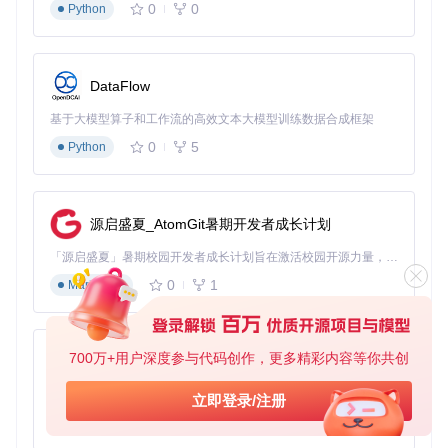
0
0
Python
常见问题速解：打造无缝体验
DataFlow
画面卡顿解决方案
基于大模型算子和工作流的高效文本大模型训练数据合成框架
检查网络带宽，确保上传速度至少10Mbps
0
5
Python
调整线程池配置：在"高级设置"中增加编码线程数
降低分辨率或帧率以减轻服务器负载
音频同步问题
在"音频/视频"设置中调整缓冲区大小
源启盛夏_AtomGit暑期开发者成长计划
尝试切换音频输出设备
更新声卡驱动至最新版本
「源启盛夏」暑期校园开发者成长计划旨在激活校园开源力量，通过积分激励、认证扶持、资源倾斜等形式，引导高校组织和开发者完成「入驻 — 建项目 — 做贡献 — 获认证 — 得资源」的完整闭环。无论你是想带领社团入驻平台的组织者，还是希望用代码贡献证明自己的开发者，都能在这里找到属于你的成长路径。
未来路线与社区参与
0
1
Markdown
Sunshine开发团队计划在2025年第三季度推出重大更新，包
括：
700万+用户深度参与代码创作，更多精彩内容等你共创
py-xiaozhi
AV1编码支持，进一步提升压缩效率
基于Python的Xiaozhi AI，适用于想要完整Xiaozhi体验而无需拥有专用硬件的用户。
WebRTC协议集成，优化跨网络连接稳定性
立即登录/注册
移动端虚拟触控板功能，增强移动游戏体验
0
1
Python
如何参与贡献