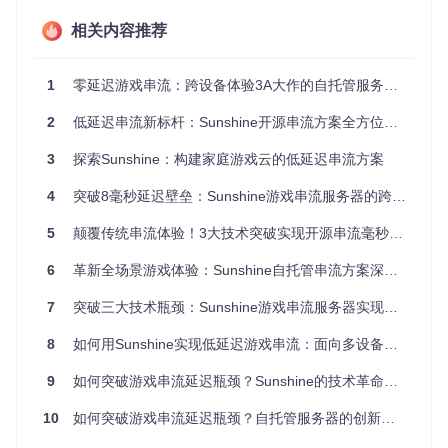
Windows系统快速安装
克隆项目仓库：
相关内容推荐
git clone https://gitcode.com/Gi
tHub_Trending/su/Sunshine
运行服务安装脚本：
cd Sunshine/scripts/windows/s
1
零延迟游戏串流：跨设备体验3A大作的自托管服务器解决方案
ervice/install-service.bat
访问网页控制台：在浏览器中输入
http://localhost:4
2
低延迟串流新标杆：Sunshine开源串流方案全方位解析
7990
完成初始配置
Linux系统专属方案
3
探索Sunshine：构建家庭游戏云的低延迟串流方案
对于Linux用户，Sunshine提供了两种便捷安装方式：
4
突破8毫秒延迟壁垒：Sunshine游戏串流服务器的跨设备无缝体验
Flatpak安装
：
flatpak install flathub dev.lizard
5
颠覆传统串流体验！3大技术突破实现开源串流毫秒级响应
byte.app.Sunshine
源码编译
：运行
./scripts/linux_build.sh
自动处理依
6
革新全场景游戏体验：Sunshine自托管串流方案深度解析
赖并编译
7
突破三大技术瓶颈：Sunshine游戏串流服务器实现跨设备零延迟体验
8
如何用Sunshine实现低延迟游戏串流：面向多设备玩家的4大实践
跨设备连接方案：从手机到客厅大屏
9
如何突破游戏串流延迟瓶颈？Sunshine的技术革命与全场景部署方案
Sunshine配合Moonlight客户端，实现全设备覆盖：
10
如何突破游戏串流延迟瓶颈？自托管服务器的创新实践
移动设备优化设置
在Moonlight中添加服务器IP地址