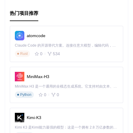
热门项目推荐
atomcode
Claude Code 的开源替代方案。连接任意大模型，编辑代码，运行命令，自动验证 — 全自动执行。用 Rust 构建，极致性能。 ｜ An open-source alternative to Claude Code. Connect any LLM, edit code, run commands, and verify changes — autonomously. Built in Rust for speed. Get Started
0
534
Rust
MiniMax-H3
MiniMax H3 是一个通用的全模态生成系统。它支持对由文本、图像、视频和音频组成的多模态上下文进行统一理解，并能生成分辨率高达 2K、时长可达 15 秒的带原生立体声音频的视频。得益于面向任务泛化的系统设计，H3 在预训练阶段就已具备广泛的多模态上下文理解与生成能力，能够出色地执行复杂的多模态指令。
0
0
Python
Kimi-K3
Kimi K3 是Kimi能力最强的模型：这是一个拥有 2.8 万亿参数的混合专家（MoE）模型，具备原生视觉理解能力，并支持 100 万 token 的上下文窗口。