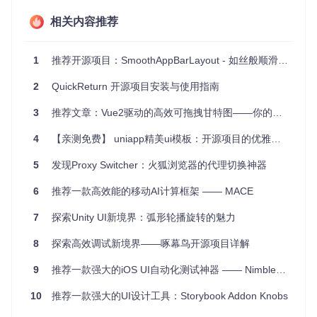
相关内容推荐
高性能
- 写法从零开始，特别关注性能优化。
动态适配
- 支持在运行时动态添加和移除列表项，不影响
功能表现。
1
推荐开源项目：SmoothAppBarLayout - 如丝般顺滑的AppBar解决方案
无需继承
- 只需传入自定义的适配器，无需扩展
QuickRet
urnAdapter
。
2
QuickReturn 开源项目安装与使用指南
动画过渡
- 可开启或关闭动画过渡效果，增加视觉吸引
力。
3
推荐文章：Vue2驱动的高效可拖拽甘特图——你的项目管理神器
多位置支持
- 不仅支持顶部，也支持底部的快速返回效
果。
4
【亲测免费】 uniapp精美ui模板：开源项目的优雅选择
通用性
- 适用于
AbsListView
(包括
ListView
和
GridVie
w
)以及
ScrollView
。
5
发现Proxy Switcher：火狐浏览器的代理切换神器
智能防遮挡
- 自动调整列表高度，防止目标视图遮挡下方
6
推荐一款高效能的移动AI计算框架 —— MACE
内容。
7
探索Unity UI新境界：弧形轮播旋转的魅力
结语
8
探索高效调试新境界——啄幕鸟开源项目详解
如果你正在寻找一个能提升列表滑动体验的解决方案，那么Q
uickReturn绝对值得你试试。它的简单易用性和强大的功能，
9
推荐一款强大的iOS UI自动化测试神器 —— Nimble-Snapshots
将会让您的应用界面焕然一新。赶快加入到这个项目中去，提
升你的应用品质吧！
10
推荐一款强大的UI设计工具：Storybook Addon Knobs
代码已开放在GitHub，
点击这里
了解更多详情并获取源码。