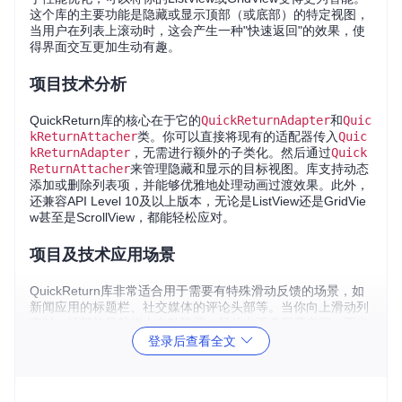
这个库的主要功能是隐藏或显示顶部（或底部）的特定视图，
当用户在列表上滚动时，这会产生一种"快速返回"的效果，使
得界面交互更加生动有趣。
项目技术分析
QuickReturn库的核心在于它的
QuickReturnAdapter
和
Quic
kReturnAttacher
类。你可以直接将现有的适配器传入
Quic
kReturnAdapter
，无需进行额外的子类化。然后通过
Quick
ReturnAttacher
来管理隐藏和显示的目标视图。库支持动态
添加或删除列表项，并能够优雅地处理动画过渡效果。此外，
还兼容API Level 10及以上版本，无论是ListView还是GridVie
w甚至是ScrollView，都能轻松应对。
项目及技术应用场景
QuickReturn库非常适合用于需要有特殊滑动反馈的场景，如
新闻应用的标题栏、社交媒体的评论头部等。当你向上滑动列
表时，顶部的导航栏会自动隐藏，释放出更多屏幕空间；而当
向下滑动时，它又会缓缓出现，这种无缝切换的体验对提升用
登录后查看全文
户的沉浸感非常有帮助。
项目特点