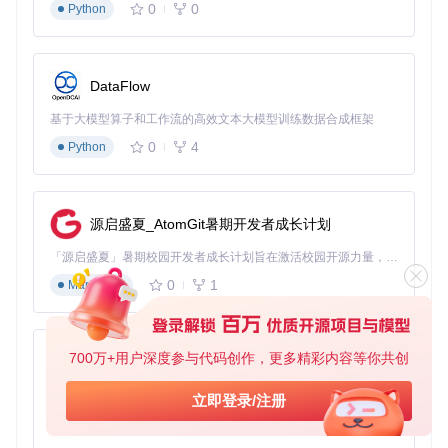
0
0
Python
DataFlow
基于大模型算子和工作流的高效文本大模型训练数据合成框架
0
4
Python
源启盛夏_AtomGit暑期开发者成长计划
「源启盛夏」暑期校园开发者成长计划旨在激活校园开源力量，通过积分激励、认证扶持、资源倾斜等形式，引导高校组织和开发者完成「入驻 — 建项目 — 做贡献 — 获认证 — 得资源」的完整闭环。无论你是想带领社团入驻平台的组织者，还是希望用代码贡献证明自己的开发者，都能在这里找到属于你的成长路径。
0
1
Markdown
700万+用户深度参与代码创作，更多精彩内容等你共创
py-xiaozhi
基于Python的Xiaozhi AI，适用于想要完整Xiaozhi体验而无需拥有专用硬件的用户。
立即登录/注册
0
1
Python