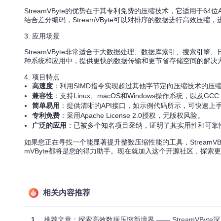
StreamVByte的优势在于其专利免费的压缩技术，它适用于64
结合差分编码，StreamVByte可以对排序的数据进行高效压
3. 应用场景
StreamVByte非常适合于大数据处理、数据库索引、搜索
种系统和应用中，提供更快的数据传输和更节省存储空间的解决
4. 项目特点
高速度
：利用SIMD指令实现超过其他字节定向压缩技术的压
兼容性
：支持Linux、macOS和Windows操作系统，以及GCC 
简单易用
：提供清晰的API接口，如示例代码所示，可快速上
专利免费
：采用Apache License 2.0授权，无版权风险。
广泛的应用
：已被多个知名项目采纳，证明了其实用性和可靠
如果您正在寻找一个能显著提升整数压缩性能的工具，StreamV
mVByte都将是您的得力助手。现在就加入这个开源社区，探索
相关内容推荐
1
推荐文章：探索高效数据压缩新境界 —— StreamVByte