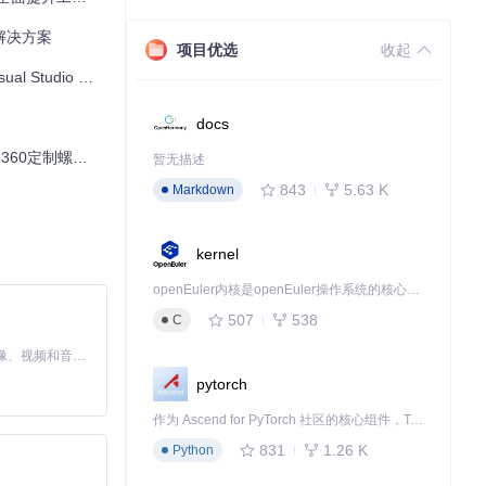
解决方案
项目优选
收起
16.8.0 开源之旅
docs
0定制螺纹变简单
暂无描述
843
5.63 K
Markdown
kernel
openEuler内核是openEuler操作系统的核心，既是系统性能与稳定性的基石，也是连接处理器、设备与服务的桥梁。
507
538
C
MiniMax H3 是一个通用的全模态生成系统。它支持对由文本、图像、视频和音频组成的多模态上下文进行统一理解，并能生成分辨率高达 2K、时长可达 15 秒的带原生立体声音频的视频。得益于面向任务泛化的系统设计，H3 在预训练阶段就已具备广泛的多模态上下文理解与生成能力，能够出色地执行复杂的多模态指令。
pytorch
作为 Ascend for PyTorch 社区的核心组件，TorchNPU 是昇腾专为 PyTorch 打造的深度学习适配插件，使 PyTorch 框架能够直接调用昇腾 NPU，为开发者提供昇腾 AI 处理器的超强算力。
831
1.26 K
Python