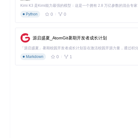
0
0
Python
源启盛夏_AtomGit暑期开发者成长计划
0
1
Markdown