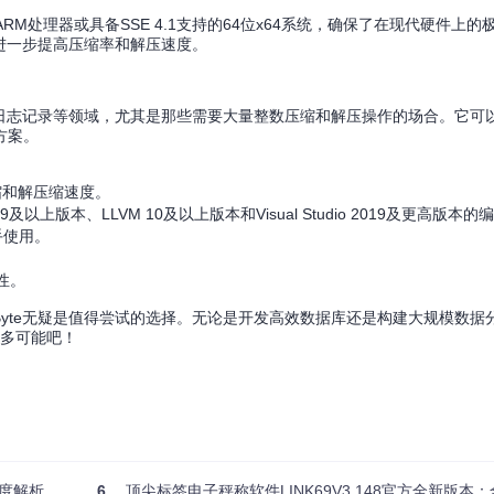
位ARM处理器或具备SSE 4.1支持的64位x64系统，确保了在现代硬件上
缩，进一步提高压缩率和解压速度。
引擎、日志记录等领域，尤其是那些需要大量整数压缩和解压操作的场合。它可
方案。
缩和解压缩速度。
9及以上版本、LLVM 10及以上版本和Visual Studio 2019及更高版本
手使用。
性。
Byte无疑是值得尝试的选择。无论是开发高效数据库还是构建大规模数据分析
更多可能吧！
深度解析
6
顶尖标签电子秤称软件LINK69V3.148官方全新版本：全面提升