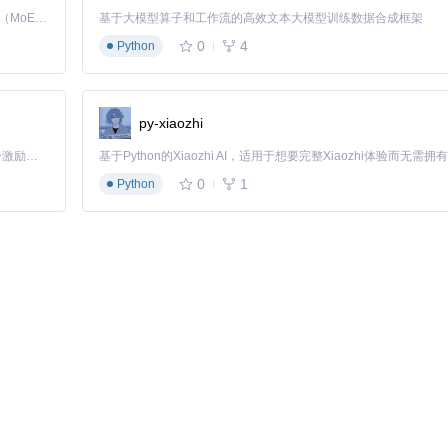
Kimi K3 是Kimi能力最强的模型：这是一个拥有 2.8 万亿参数的混合专家（MoE）模型，具备原生视觉理解能力，并支持 100 万 token 的上下文窗口。
基于大模型算子和工作流的高效文本大模型训练数据合成框架
0
4
Python
py-xiaozhi
「源启盛夏」暑期校园开发者成长计划旨在激活校园开源力量，通过积分激励、认证扶持、资源倾斜等形式，引导高校组织和开发者完成「入驻 — 建项目 — 做贡献 — 获认证 — 得资源」的完整闭环。无论你是想带领社团入驻平台的组织者，还是希望用代码贡献证明自己的开发者，都能在这里找到属于你的成长路径。
0
1
Python