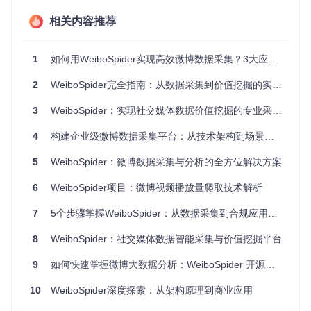
相关内容推荐
任务优先级动态调整
节点健康状态监控
失败任务自动重试
1
如何用WeiboSpider实现高效微博数据采集？3大应用场景全解析
这种设计使系统能够根据服务器负载和网络状况实时优化任务
2
WeiboSpider完全指南：从数据采集到价值挖掘的实践之路
分配，相比传统单节点爬虫效率提升300%以上。
2. 多引擎数据解析系统
3
WeiboSpider：实现社交媒体数据价值挖掘的专业采集解决方案
项目在[page_parse/]目录下实现了层次化解析架构：
4
构建企业级微博数据采集平台：从技术架构到场景落地
基础解析层：处理HTML结构解析
5
WeiboSpider：微博数据采集与分析的全方位解决方案
语义分析层：提取实体关系与情感倾向
数据规整层：标准化输出格式
6
WeiboSpider项目：微博视频播放量爬取技术解析
通过多引擎协同工作，实现了98%以上的解析准确率，尤其对
7
5个步骤掌握WeiboSpider：从数据采集到合规应用的高效指南
特殊格式内容（如长文本、表情符号）处理效果显著。
8
WeiboSpider：社交媒体数据智能采集与价值挖掘平台
3. 智能反爬应对策略
9
如何快速掌握微博大数据分析：WeiboSpider 开源采集工具终极指南
[decorators/decorators.py]中实现了多层次反爬机制：
10
请求频率动态调整
WeiboSpider深度探索：从架构原理到商业应用
随机User-Agent池