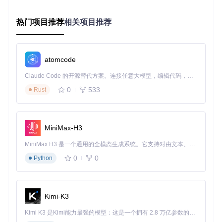
智能Cookie管理
IP自动切换
热门项目推荐
相关项目推荐
这些机制使系统能够在保证数据采集效率的同时，将账号风险
降低80%以上。
atomcode
实战三步法：从环境搭建到数据验证
Claude Code 的开源替代方案。连接任意大模型，编辑代码，运行命令，自动验证 — 全自动执行。用 Rust 构建，极致性能。 ｜ An open-source alternative to Claude Code. Connect any LLM, edit code, run commands, and verify changes — autonomously. Built in Rust for speed. Get Started
准备阶段：环境配置与检测
0
533
Rust
环境检测
：执行以下命令检查系统依赖是否完备
MiniMax-H3
项目部署
：
MiniMax H3 是一个通用的全模态生成系统。它支持对由文本、图像、视频和音频组成的多模态上下文进行统一理解，并能生成分辨率高达 2K、时长可达 15 秒的带原生立体声音频的视频。得益于面向任务泛化的系统设计，H3 在预训练阶段就已具备广泛的多模态上下文理解与生成能力，能够出色地执行复杂的多模态指令。
0
0
Python
git 
clone
cd
 WeiboSpider

Kimi-K3
配置验证
：编辑[config/conf.py]文件，设置关键参数：
Kimi K3 是Kimi能力最强的模型：这是一个拥有 2.8 万亿参数的混合专家（MoE）模型，具备原生视觉理解能力，并支持 100 万 token 的上下文窗口。