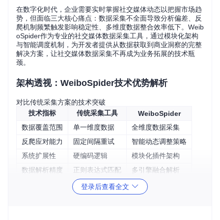
在数字化时代，企业需要实时掌握社交媒体动态以把握市场趋
势，但面临三大核心痛点：数据采集不全面导致分析偏差、反
爬机制频繁触发影响稳定性、多维度数据整合效率低下。Weib
oSpider作为专业的社交媒体数据采集工具，通过模块化架构
与智能调度机制，为开发者提供从数据获取到商业洞察的完整
解决方案，让社交媒体数据采集不再成为业务拓展的技术瓶
颈。
架构透视：WeiboSpider技术优势解析
对比传统采集方案的技术突破
技术指标
传统采集工具
WeiboSpider
数据覆盖范围
单一维度数据
全维度数据采集
反爬应对能力
固定间隔重试
智能动态调整策略
系统扩展性
硬编码逻辑
模块化插件架构
数据解析精度
正则表达式匹配
多引擎融合解析
三大核心实现机制
登录后查看全文
1. 分布式任务调度引擎
WeiboSpider采用基于Redis的分布式任务队列，通过[tasks/w
orkers.py]实现任务的智能分发与负载均衡。核心机制包括：