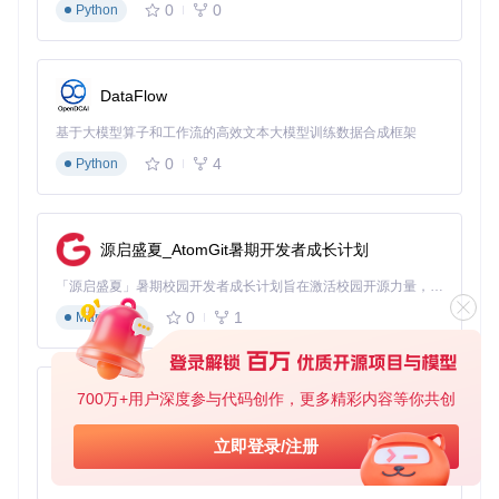
0
0
Python
# 最佳实践：根据网络环境调整请求间隔
REQUEST_INTERVAL = 
3
# 单位：秒
# 最佳实践：设置合理的并发数，避免触发反爬
CONCURRENT_REQUESTS = 
5
DataFlow
# 数据库连接配置
DB_CONFIG = {

基于大模型算子和工作流的高效文本大模型训练数据合成框架
'host'
: 
'localhost'
,

'port'
: 
3306
,

0
4
Python
'user'
: 
'weibo_user'
,

'password'
: 
'your_password'
,

'db'
: 
'weibo'
源启盛夏_AtomGit暑期开发者成长计划
实施阶段：数据采集执行流程
「源启盛夏」暑期校园开发者成长计划旨在激活校园开源力量，通过积分激励、认证扶持、资源倾斜等形式，引导高校组织和开发者完成「入驻 — 建项目 — 做贡献 — 获认证 — 得资源」的完整闭环。无论你是想带领社团入驻平台的组织者，还是希望用代码贡献证明自己的开发者，都能在这里找到属于你的成长路径。
数据库初始化
：
0
1
Markdown
# 创建数据库表结构
700万+用户深度参与代码创作，更多精彩内容等你共创
py-xiaozhi
首次数据采集
：以用户数据采集为例
基于Python的Xiaozhi AI，适用于想要完整Xiaozhi体验而无需拥有专用硬件的用户。
立即登录/注册
0
1
Python
# 导入用户采集模块
from
 tasks.user 
import
 UserTask
