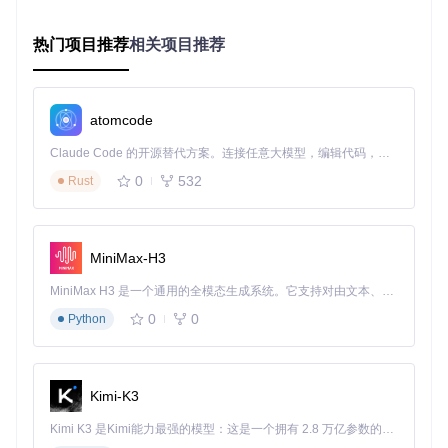
别系统语言环境，推荐最优字体配置方案。
热门项目推荐
相关项目推荐
企业环境批量部署方案
对于需要统一多台终端字体显示效果的企业用户，noMeiryoUI
支持导出/导入配置文件功能。管理员可通过
packaging
目录
下的批处理工具，将标准化配置快速部署到整个组织网络，确
atomcode
保所有终端显示效果一致。
Claude Code 的开源替代方案。连接任意大模型，编辑代码，运行命令，自动验证 — 全自动执行。用 Rust 构建，极致性能。 ｜ An open-source alternative to Claude Code. Connect any LLM, edit code, run commands, and verify changes — autonomously. Built in Rust for speed. Get Started
高DPI屏幕适配优化
0
532
Rust
4K及以上分辨率屏幕常见的"字体过小"问题，可通过工具的"字
体大小联动调节"功能解决。该功能会智能计算不同界面元素
的最佳字体尺寸，避免单纯放大导致的布局错乱。
MiniMax-H3
特殊场景字体定制方案
MiniMax H3 是一个通用的全模态生成系统。它支持对由文本、图像、视频和音频组成的多模态上下文进行统一理解，并能生成分辨率高达 2K、时长可达 15 秒的带原生立体声音频的视频。得益于面向任务泛化的系统设计，H3 在预训练阶段就已具备广泛的多模态上下文理解与生成能力，能够出色地执行复杂的多模态指令。
针对设计、出版等专业领域用户，工具提供"自定义字体映
射"高级功能，可将系统默认字体替换为专业字体（如思源黑
0
0
Python
体、Adobe Caslon等），同时保持界面布局兼容性。
深度探索：注册表备份与高级配置技术
Kimi-K3
注册表修改的安全操作流程
Kimi K3 是Kimi能力最强的模型：这是一个拥有 2.8 万亿参数的混合专家（MoE）模型，具备原生视觉理解能力，并支持 100 万 token 的上下文窗口。