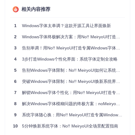
I缩放时
相关内容推荐
字体错位
：应用程序菜单与系统界面字体大小不一致
语言显示异常
：东亚语言文字出现方块或渲染残缺
环境兼容性检查清单
1
Windows字体太单调？这款开源工具让界面焕新
确认系统版本为Windows 8.1/10/11（不支持Windows 7及
更早版本）
2
Windows字体终极解决方案：用No!! MeiryoUI打造个性化视觉体验
检查用户账户是否拥有管理员权限（必要操作需 elevated
权限）
3
告别单调！用No!! MeiryoUI打造专属Windows字体方案，3分钟上手教程
验证系统是否已安装.NET Framework 4.5或更高版本
4
3步打造Windows个性化界面：系统字体定制全攻略
五大核心优势：noMeiryoUI的场景化解决方案
5
告别Windows字体限制：No!! MeiryoUI如何让系统界面焕发新生
老旧显示器字体模糊修复方案
6
突破Windows字体限制：No!! MeiryoUI焕新系统界面体验全指南
针对CRT显示器或低分辨率LCD屏幕，工具提供的字体平滑度
调节功能可有效增强文字边缘清晰度。通过在"全局字体设
7
解锁Windows字体个性化：用No!! MeiryoUI打造专属视觉体验
置"中调整抗锯齿参数，配合"自定义DPI缩放补偿"选项，能显
著改善1080p以下分辨率屏幕的文字可读性。
8
解决Windows字体模糊问题的终极方案：noMeiryoUI让系统界面重获清晰锐利
多语言环境字体冲突解决策略
9
系统字体随心换：用No!! MeiryoUI打造专属Windows视觉体验
东亚语言用户常面临的字体显示问题，如韩语Hangul与中文字
10
5分钟焕新系统字体：No!! MeiryoUI全场景配置指南
符混排时的基线对齐问题，可通过"精细化单项设置"中的脚本
字体优先级调整功能解决。工具内置的语言适配引擎能自动识