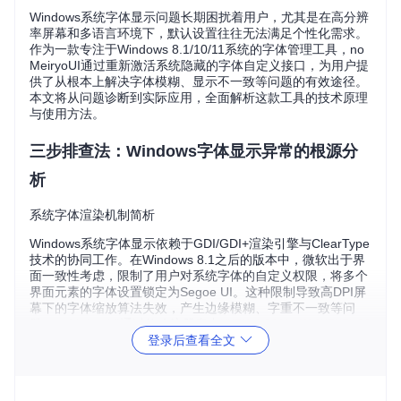
Windows系统字体显示问题长期困扰着用户，尤其是在高分辨
率屏幕和多语言环境下，默认设置往往无法满足个性化需求。
作为一款专注于Windows 8.1/10/11系统的字体管理工具，no
MeiryoUI通过重新激活系统隐藏的字体自定义接口，为用户提
供了从根本上解决字体模糊、显示不一致等问题的有效途径。
本文将从问题诊断到实际应用，全面解析这款工具的技术原理
与使用方法。
三步排查法：Windows字体显示异常的根源分
析
系统字体渲染机制简析
Windows系统字体显示依赖于GDI/GDI+渲染引擎与ClearType
技术的协同工作。在Windows 8.1之后的版本中，微软出于界
面一致性考虑，限制了用户对系统字体的自定义权限，将多个
界面元素的字体设置锁定为Segoe UI。这种限制导致高DPI屏
幕下的字体缩放算法失效，产生边缘模糊、字重不一致等问
题。noMeiryoUI通过修改注册表中
HKEY_LOCAL_MACHINE\SO
登录后查看全文
FTWARE\Microsoft\Windows NT\CurrentVersion\Font
Substitutes
等关键项，重新开放了字体配置接口。
常见字体问题的识别方法
显示模糊
：文本边缘出现色晕或锯齿，尤其在非整数倍DP