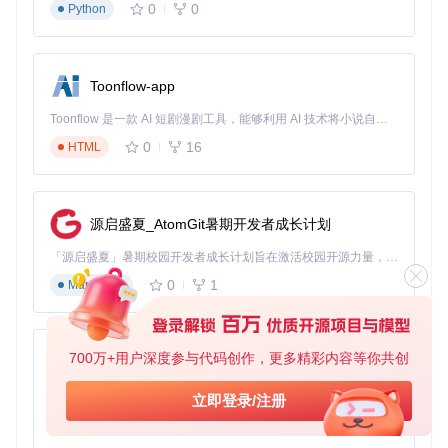
⚠️
注意事项
：修改系统注册表存在风险，建议在操作前执
0
0
Python
行以下备份步骤：
运行项目根目录下的
util/SAVEreg.bat
等待脚本执行完成（通常需要5-10秒）
Toonflow-app
确认
util
目录下生成
reg_backup.reg
文件 如需恢
复，可运行
util/RESTOREreg.bat
Toonflow 是一款 AI 短剧漫剧工具，能够利用 AI 技术将小说自动转化为剧本，并结合 AI 生成的图片和视频，实现高效的短剧创作。借助 Toonflow，可以轻松完成从文字到影像的全流程，让短剧制作变得更加智能与便捷。
自定义DPI缩放补偿原理
0
16
HTML
当系统DPI缩放比例非100%时，Windows默认的字体缩放算法
可能导致文字模糊。noMeiryoUI的"高级设置"中提供的DPI补
偿功能，通过调整
LOGPIXELSY
注册表项与字体渲染缓存机
制，实现文字在高缩放比例下的清晰显示。用户可根据屏幕尺
源启盛夏_AtomGit暑期开发者成长计划
寸选择"锐利优先"或"平滑优先"模式。
「源启盛夏」暑期校园开发者成长计划旨在激活校园开源力量，通过积分激励、认证扶持、资源倾斜等形式，引导高校组织和开发者完成「入驻 — 建项目 — 做贡献 — 获认证 — 得资源」的完整闭环。无论你是想带领社团入驻平台的组织者，还是希望用代码贡献证明自己的开发者，都能在这里找到属于你的成长路径。
字体渲染引擎切换技巧
0
1
Markdown
工具支持在GDI与DirectWrite渲染引擎间切换，通过修改
HKEY
_CURRENT_USER\Software\Microsoft\Avalon.Graphic
s
下的相关键值，用户可根据应用场景选择最合适的渲染方
式：GDI适合传统桌面应用，DirectWrite则对现代UWP应用支
700万+用户深度参与代码创作，更多精彩内容等你共创
AionUi
持更佳。
免费、本地、开源的 24/7 全天候 Cowork 应用，以及适用于 Gemini CLI、Claude Code、Codex、OpenCode、Qwen Code、Goose CLI、Auggie 等的 OpenClaw | 🌟 喜欢就点star吧
立即登录/注册
实践指南：从安装到配置的完整流程
0
6
TypeScript