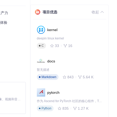
项目优选
收起
生产力
通过以下命令获取
程体验
kernel
deepin linux kernel
33
16
C
docs
暂无描述
843
5.64 K
Markdown
pytorch
MiniMax H3 是一个通用的全模态生成系统。它支持对由文本、图像、视频和音频组成的多模态上下文进行统一理解，并能生成分辨率高达 2K、时长可达 15 秒的带原生立体声音频的视频。得益于面向任务泛化的系统设计，H3 在预训练阶段就已具备广泛的多模态上下文理解与生成能力，能够出色地执行复杂的多模态指令。
作为 Ascend for PyTorch 社区的核心组件，TorchNPU 是昇腾专为 PyTorch 打造的深度学习适配插件，使 PyTorch 框架能够直接调用昇腾 NPU，为开发者提供昇腾 AI 处理器的超强算力。
835
1.27 K
Python