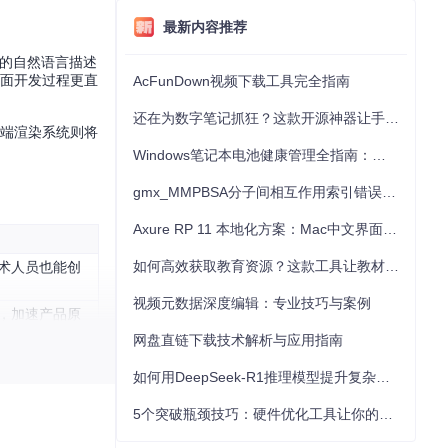
最新内容推荐
入的自然语言描述
界面开发过程更直
AcFunDown视频下载工具完全指南
还在为数字笔记抓狂？这款开源神器让手写批注效率提升300%
前端渲染系统则将
Windows笔记本电池健康管理全指南：从根源解决电池损耗问题
gmx_MMPBSA分子间相互作用索引错误的深度诊断与解决
Axure RP 11 本地化方案：Mac中文界面优化与原型设计工具汉化全指南
如何高效获取教育资源？这款工具让教材下载效率提升80%
技术人员也能创
视频元数据深度编辑：专业技巧与案例
，加速产品原
网盘直链下载技术解析与应用指南
回滚，降低试
如何用DeepSeek-R1推理模型提升复杂任务解决能力：完整指南
5个突破瓶颈技巧：硬件优化工具让你的电脑性能提升30%