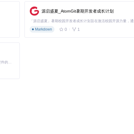
p://localhost:5173进入OpenUI主界面。
源启盛夏_AtomGit暑期开发者成长计划
0
1
Markdown
格档位的定价表，突出显示最佳价值选项"
基于Python的Xiaozhi AI，适用于想要完整Xiaozhi体验而无需拥有专用硬件的用户。
果
制生成的代码
相关配置位于backend/openui/ollama.py，通过修改配置文件可以切换
AI模型，在保护敏感数据的同时享受AI驱动的开发体验。
l/目录下的工具来分析和改进AI生成效果。评估工具可以从界面美观度、代码质
高质量的生成结果。