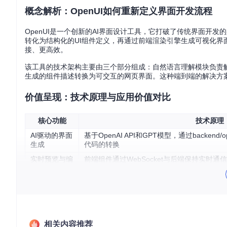
概念解析：OpenUI如何重新定义界面开发流程
OpenUI是一个创新的AI界面设计工具，它打破了传统界面开
转化为结构化的UI组件定义，再通过前端渲染引擎生成可视化界
接、更高效。
该工具的技术架构主要由三个部分组成：自然语言理解模块负责解
生成的组件描述转换为可交互的网页界面。这种端到端的解决方
价值呈现：技术原理与应用价值对比
核心功能
技术原理
AI驱动的界面
基于OpenAI API和GPT模型，通过backend/o
生成
代码的转换
实时预览与编
前端组件通过WebSocket与后端保持实时通信，在fro
辑
at.tsx中实现交互逻辑
历史版本管理
采用原子化状态管理模式，在frontend/src/state
实战流程：如何通过OpenUI实现高效界面开发
相关内容推荐