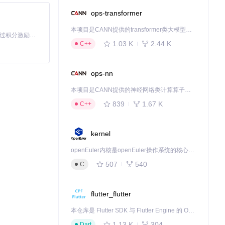
ops-transformer
本项目是CANN提供的transformer类大模型算子库，实现网络在NPU上加速计算。
「源启盛夏」暑期校园开发者成长计划旨在激活校园开源力量，通过积分激励、认证扶持、资源倾斜等形式，引导高校组织和开发者完成「入驻 — 建项目 — 做贡献 — 获认证 — 得资源」的完整闭环。无论你是想带领社团入驻平台的组织者，还是希望用代码贡献证明自己的开发者，都能在这里找到属于你的成长路径。
1.03 K
2.44 K
C++
ops-nn
本项目是CANN提供的神经网络类计算算子库，实现网络在NPU上加速计算。
839
1.67 K
C++
kernel
openEuler内核是openEuler操作系统的核心，既是系统性能与稳定性的基石，也是连接处理器、设备与服务的桥梁。
507
540
C
不同的AI服务提供
flutter_flutter
本仓库是 Flutter SDK 与 Flutter Engine 的 OpenHarmony 适配版本，由 CPF-Flutter 团队维护。开发者可使用熟悉的 Flutter 技术栈开发 OpenHarmony 应用，3.35.7 及以后的适配版本可基于本仓库源码构建支持 OpenHarmony 的 Flutter Engine。
量、响应式设计等多
1.13 K
304
Dart