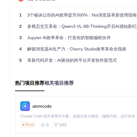
环境配置：构建OpenUI运行基础
1
3个秘诀让你的AI效率提升300%：Noi浏览器革新使用指南
要开始使用OpenUI，首先需要准备合适的开发环境。确保系统已安装P
项目代码：
2
多模态交互革命：Qwen3-VL-8B-Thinking开启AI感知新
▶️
git clone https://gitcode.com/GitHub_Trending/op
3
Jupyter AI效率革命：打造你的智能编程伙伴
进入项目目录后，建议创建并激活Python虚拟环境，以避免依赖
4
解锁浏览器AI生产力：Cherry Studio效率革命全指南
▶️
cd openui
▶️
python -m venv venv
▶️
source venv/bin
5
革新代码开发：AI驱动的跨平台开发协作新范式
核心服务部署：启动前后端支持系统
OpenUI采用前后端分离架构，需要分别启动后端API服务和前
热门项目推荐
相关项目推荐
后端服务启动步骤：
▶️
cd backend
▶️
pip install -e .
▶️
python -m openui
atomcode
后端服务基于backend/openui/server.py构建，启动后
前端服务启动步骤：
0
540
Rust
▶️
cd frontend
▶️
pnpm install
▶️
pnpm dev