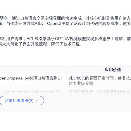
发的壁垒，通过自然语言交互实现界面的快速生成。其核心机制是将用户输
面。与传统开发方式相比，OpenUI消除了从设计到代码的转换成本，使
析用户需求，AI生成引擎基于GPT-4V视觉模型实现多模态界面理解，
案大大简化了界面开发流程，降低了技术门槛。
应用价值
penui/openai.py实现自然语言到UI
减少80%的界面开发时间，使非
建专业级界面
ntend/src/components/Ch
支持快速迭代，即时反馈设计效果
型验证
登录后查看全文
便于对比不同设计方案，支持快速
/atoms/history.ts中实现版本追踪
错成本