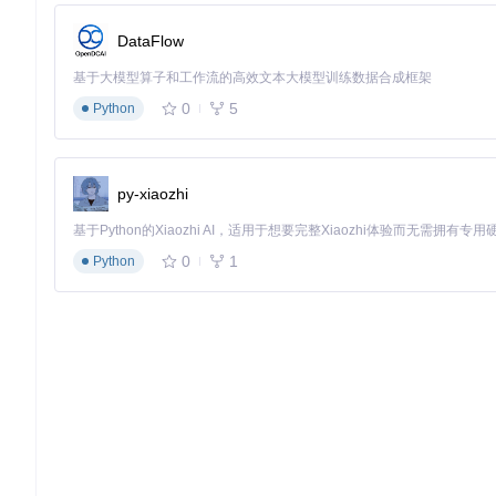
前端开发服务器启动后，默认在5173端口运行。此时可以通过浏览器访问htt
DataFlow
基于大模型算子和工作流的高效文本大模型训练数据合成框架
界面交互：实现从描述到界面的转化
0
5
Python
OpenUI的核心交互流程非常直观：
在输入框中描述所需界面元素，例如："创建一个带有三个价
点击发送按钮或按下Enter键提交请求
py-xiaozhi
系统会在几秒钟内生成对应的界面，并显示在右侧预览区域
可以直接在界面上进行调整，或通过修改描述来优化生成结
满意后可通过"Save"按钮保存设计，或使用"Copy"按钮复
0
1
Python
深度探索：OpenUI高级功能与技术实现
自定义AI模型集成
除了默认的OpenAI集成，OpenUI还支持Ollama等本地AI模型。
商。这种灵活性使开发者可以根据项目需求和隐私要求选择合适的
评估与优化机制
项目内置了完整的评估体系，通过backend/openui/eva
个维度对生成结果进行评分，并提供优化建议，帮助用户获得更