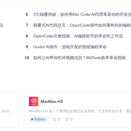
6
3大颠覆突破：如何用Kilo Code AI代理革新你的开发
ython 3.8+和Node.js，这两个工具是运行OpenUI的基础。然后
纪元
7
颠覆式AI代码交互：OpenCode插件如何重构你的编
/openui
8
OpenCode完整指南：AI编程助手的革命性工作流
冲突：
9
Godot AI插件：游戏开发的智能编程革命
/activate
# Linux/MacOS ▶️
venv\Scripts\activate
# Windows
10
如何让AI帮你吃掉视频信息？BiliTools效率革命指南
端界面服务。
MiniMax-H3
默认在本地5000端口运行，提供AI接口支持和数据处理能力。
Claude Code 的开源替代方案。连接任意大模型，编辑代码，运行命令，自动验证 — 全自动执行。用 Rust 构建，极致性能。 ｜ An open-source alternative to Claude Code. Connect any LLM, edit code, run commands, and verify changes — autonomously. Built in Rust for speed. Get Started
0
0
Python