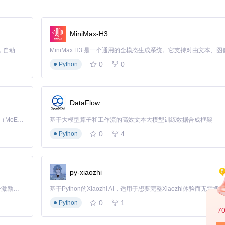
MiniMax-H3
Claude Code 的开源替代方案。连接任意大模型，编辑代码，运行命令，自动验证 — 全自动执行。用 Rust 构建，极致性能。 ｜ An open-source alternative to Claude Code. Connect any LLM, edit code, run commands, and verify changes — autonomously. Built in Rust for speed. Get Started
0
0
Python
策略：
"有"或"无"
DataFlow
任务提供基础
Kimi K3 是Kimi能力最强的模型：这是一个拥有 2.8 万亿参数的混合专家（MoE）模型，具备原生视觉理解能力，并支持 100 万 token 的上下文窗口。
基于大模型算子和工作流的高效文本大模型训练数据合成框架
学习模型提供了丰富的训练信号。
0
4
Python
py-xiaozhi
者可以基于此开发：
「源启盛夏」暑期校园开发者成长计划旨在激活校园开源力量，通过积分激励、认证扶持、资源倾斜等形式，引导高校组织和开发者完成「入驻 — 建项目 — 做贡献 — 获认证 — 得资源」的完整闭环。无论你是想带领社团入驻平台的组织者，还是希望用代码贡献证明自己的开发者，都能在这里找到属于你的成长路径。
0
1
Python
7