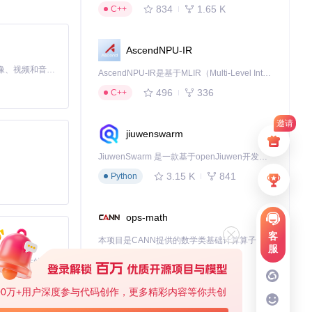
834
1.65 K
C++
AscendNPU-IR
MiniMax H3 是一个通用的全模态生成系统。它支持对由文本、图像、视频和音频组成的多模态上下文进行统一理解，并能生成分辨率高达 2K、时长可达 15 秒的带原生立体声音频的视频。得益于面向任务泛化的系统设计，H3 在预训练阶段就已具备广泛的多模态上下文理解与生成能力，能够出色地执行复杂的多模态指令。
AscendNPU-IR是基于MLIR（Multi-Level Intermediate Representation）构建的，面向昇腾亲和算子编译时使用的中间表示，提供昇腾完备表达能力，通过编译优化提升昇腾AI处理器计算效率，支持通过生态框架使能昇腾AI处理器与深度调优
496
336
C++
邀请
jiuwenswarm
JiuwenSwarm 是一款基于openJiuwen开发的智能AI Agent，它能够将大语言模型的强大能力，通过你日常使用的各类通讯应用，直接延伸至你的指尖。
3.15 K
841
Python
ops-math
客
本项目是CANN提供的数学类基础计算算子库，实现网络在NPU上加速计算。
服
1.24 K
1.36 K
C++
基于Python的Xiaozhi AI，适用于想要完整Xiaozhi体验而无需拥有专用硬件的用户。
00万+用户深度参与代码创作，更多精彩内容等你共创
deveco-code