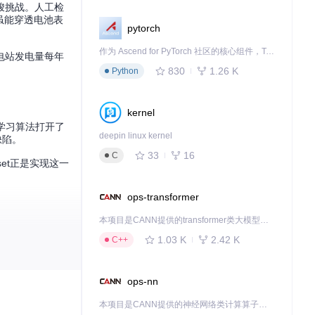
峻挑战。人工检
虽能穿透电池表
pytorch
作为 Ascend for PyTorch 社区的核心组件，TorchNPU 是昇腾专为 PyTorch 打造的深度学习适配插件，使 PyTorch 框架能够直接调用昇腾 NPU，为开发者提供昇腾 AI 处理器的超强算力。
电站发电量每年
830
1.26 K
Python
kernel
器学习算法打开了
deepin linux kernel
缺陷。
33
16
C
et正是实现这一
ops-transformer
本项目是CANN提供的transformer类大模型算子库，实现网络在NPU上加速计算。
1.03 K
2.42 K
C++
构信息：
ops-nn
本项目是CANN提供的神经网络类计算算子库，实现网络在NPU上加速计算。