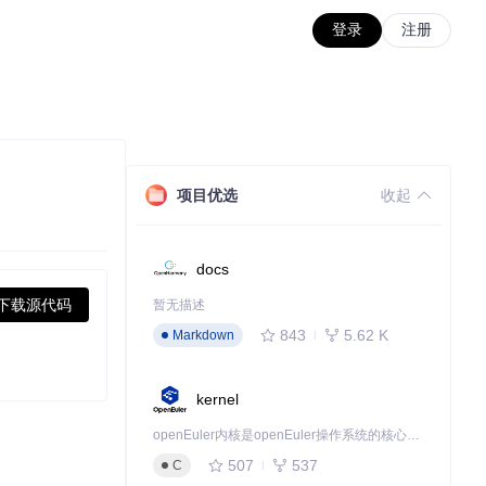
登录
注册
项目优选
收起
docs
下载源代码
暂无描述
843
5.62 K
Markdown
kernel
openEuler内核是openEuler操作系统的核心，既是系统性能与稳定性的基石，也是连接处理器、设备与服务的桥梁。
507
537
C