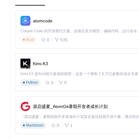
数据集的构建过程遵循严格的质量控制标准：
所有样本均来自44个不同光伏组件的电致发光成像
atomcode
经过尺寸归一化与透视校正，确保图像一致性
消除镜头畸变，还原真实电池结构
采用双重标注体系，兼顾缺陷概率和电池类型
0
535
Rust
标注体系的创新设计
不同于传统的二分类标注，elpv-dataset采用了更精细化的标注
缺陷概率
：0到1之间的浮点值，表示缺陷存在可能性，而非简单的
Kimi-K3
电池类型
：明确标注mono（单晶）或poly（多晶），为分类
这种标注方式不仅更符合实际检测场景，也为开发更复杂的深度
0
0
Python
实践场景指南：从科研到工业的全流程应用
科研探索：推动算法创新
源启盛夏_AtomGit暑期开发者成长计划
对于学术界而言，elpv-dataset提供了理想的研究平台。研究
图像分类模型：判断电池是否存在缺陷及缺陷类型
0
1
Markdown
目标检测算法：精确定位缺陷在电池中的位置
语义分割网络：像素级识别缺陷区域