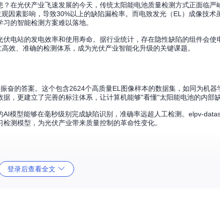
患？在光伏产业飞速发展的今天，传统太阳能电池质量检测方式正面临严
主观因素影响，导致30%以上的缺陷漏检率。而电致发光（EL）成像技术
学习的智能检测方案难以落地。
光伏电站的发电效率和使用寿命。据行业统计，存在隐性缺陷的组件会使
建立高效、准确的检测体系，成为光伏产业智能化升级的关键课题。
了令人振奋的答案。这个包含2624个高质量EL图像样本的数据集，如同为机
据，更建立了完善的标注体系，让计算机能够"看懂"太阳能电池的内部
模型能够在毫秒级别完成缺陷识别，准确率远超人工检测。elpv-datas
习检测模型，为光伏产业带来质量控制的革命性变化。
登录后查看全文
注体系。每一张300×300像素的8位灰度图像，都蕴含着太阳能电池的内部结
电致发光特征