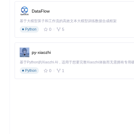
如何实现响应式设计与自定义样式？
DataFlow
基于大模型算子和工作流的高效文本大模型训练数据合成框架
现代网站必须适应各种设备屏幕尺寸，同时保持独特的视觉风格。W
0
5
Python
方法一：CSS媒体查询
/* 在style.css中添加 */
@media
 (
max-width
: 
768px
) {

.site-header
 {

py-xiaozhi
padding
: 
10px
;

  }

.content-area
 {

0
1
Python
width
: 
100%
;

  }

方法二：使用WordPress内置样式系统
Step 1/2：在functions.php中注册样式表
function
custom_theme_enqueue_styles
(
) 
{

wp_enqueue_style
(
'custom-style'
, 
get_stylesheet_uri
()
add_action
(
'wp_enqueue_scripts'
, 
'custom_theme_enqueue_