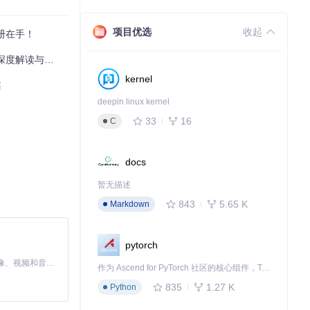
项目优选
收起
地环境配合版本
一册在手！
深度解读与推荐
kernel
案
deepin linux kernel
33
16
C
docs
暂无描述
843
5.65 K
Markdown
pytorch
MiniMax H3 是一个通用的全模态生成系统。它支持对由文本、图像、视频和音频组成的多模态上下文进行统一理解，并能生成分辨率高达 2K、时长可达 15 秒的带原生立体声音频的视频。得益于面向任务泛化的系统设计，H3 在预训练阶段就已具备广泛的多模态上下文理解与生成能力，能够出色地执行复杂的多模态指令。
作为 Ascend for PyTorch 社区的核心组件，TorchNPU 是昇腾专为 PyTorch 打造的深度学习适配插件，使 PyTorch 框架能够直接调用昇腾 NPU，为开发者提供昇腾 AI 处理器的超强算力。
835
1.27 K
Python