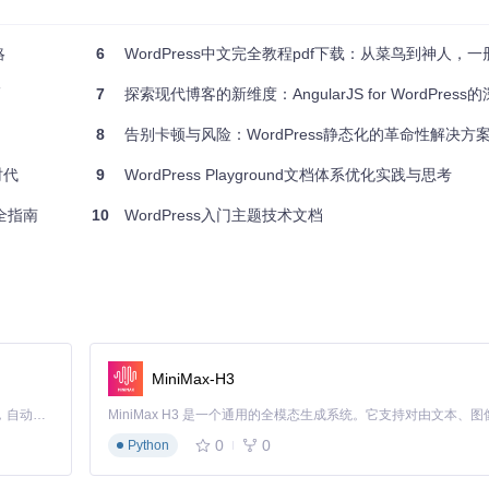
在线环境适合快速原型设计，无需本地配置。对于团队协作，推荐使用本
略
6
WordPress中文完全教程pdf下载：从菜鸟到神人，
巧
7
探索现代博客的新维度：AngularJS for WordPress的
8
告别卡顿与风险：WordPress静态化的革命性解决方
文件的作用是开发主题的基础。
时代
9
WordPress Playground文档体系优化实践与思考
全指南
10
WordPress入门主题技术文档
MiniMax-H3
Claude Code 的开源替代方案。连接任意大模型，编辑代码，运行命令，自动验证 — 全自动执行。用 Rust 构建，极致性能。 ｜ An open-source alternative to Claude Code. Connect any LLM, edit code, run commands, and verify changes — autonomously. Built in Rust for speed. Get Started
0
0
Python
ess模板系统的核心功能，控制模板文件的加载和渲染流程。