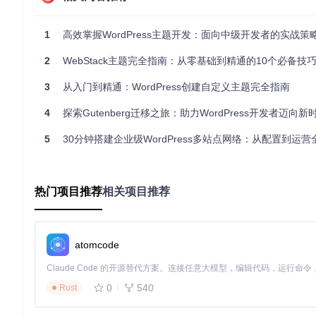
两种方法各有优劣：本地环境适合复杂开发，提供完整控制权；
1
高效掌握WordPress主题开发：面向中级开发者的实战策
控制系统。
2
WebStack主题完全指南：从零基础到精通的10个必备技
主题文件结构的核心要素有哪些？
3
从入门到精通：WordPress创建自定义主题完全指南
WordPress主题通过特定的文件结构实现功能，理解这些核心
4
探索Gutenberg迁移之旅：助力WordPress开发者迈向新
必备基础文件
5
30分钟搭建企业级WordPress多站点网络：从配置到运营
style.css：主题样式表，包含主题元数据
index.php：主模板文件，网站默认入口
header.php：网站头部模板
footer.php：网站底部模板
热门项目推荐
相关项目推荐
functions.php：主题功能扩展文件
可选模板文件
single.php：文章详情页模板
page.php：页面模板
atomcode
archive.php：归档页面模板
sidebar.php：侧边栏模板
0
540
Rust
核心模块：wp-includes/template.php 负责WordPr