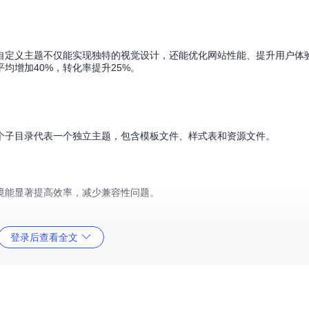
自定义主题不仅能实现独特的视觉设计，还能优化网站性能、提升用户体
平均增加40%，转化率提升25%。
。每个子目录代表一个独立主题，包含模板文件、样式表和资源文件。
境能显著提高效率，减少兼容性问题。
登录后查看全文
wheel） Step 2/3：克隆WordPress仓库：
git clone https://git
文件，设置数据库连接
：安装主题开发插件（如Theme Editor） Step 3/3：启用文件编辑功能，直接