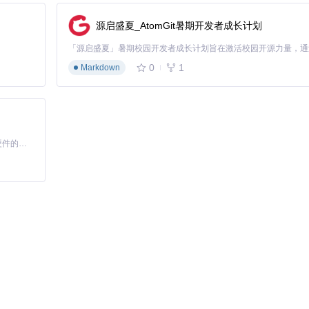
源启盛夏_AtomGit暑期开发者成长计划
ordPress主题提供多种方式实现响应式设计和样式定制。
0
1
Markdown
基于Python的Xiaozhi AI，适用于想要完整Xiaozhi体验而无需拥有专用硬件的用户。
);

styles'