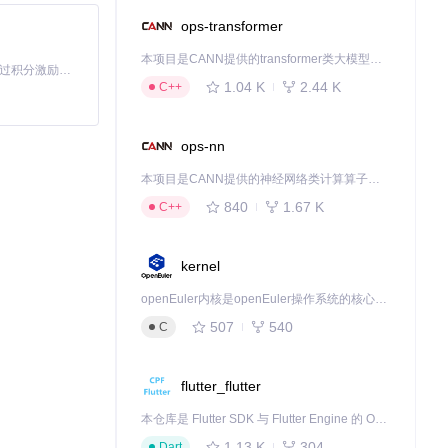
ops-transformer
本项目是CANN提供的transformer类大模型算子库，实现网络在NPU上加速计算。
「源启盛夏」暑期校园开发者成长计划旨在激活校园开源力量，通过积分激励、认证扶持、资源倾斜等形式，引导高校组织和开发者完成「入驻 — 建项目 — 做贡献 — 获认证 — 得资源」的完整闭环。无论你是想带领社团入驻平台的组织者，还是希望用代码贡献证明自己的开发者，都能在这里找到属于你的成长路径。
1.04 K
2.44 K
C++
ops-nn
本项目是CANN提供的神经网络类计算算子库，实现网络在NPU上加速计算。
840
1.67 K
C++
kernel
openEuler内核是openEuler操作系统的核心，既是系统性能与稳定性的基石，也是连接处理器、设备与服务的桥梁。
507
540
C
flutter_flutter
本仓库是 Flutter SDK 与 Flutter Engine 的 OpenHarmony 适配版本，由 CPF-Flutter 团队维护。开发者可使用熟悉的 Flutter 技术栈开发 OpenHarmony 应用，3.35.7 及以后的适配版本可基于本仓库源码构建支持 OpenHarmony 的 Flutter Engine。
1.13 K
304
Dart