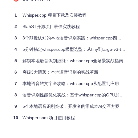
int
main
(
int
 argc, 
char
 ** argv)
{

// 初始化模型
1
Whisper.cpp 项目下载及安装教程
    whisper_context * ctx = 
whisper_init
(
"models/ggml-bas
2
BlahST开源项目最佳实践教程
// 进行语音识别
whisper_full
(ctx, params, pcmf
32.
data
(), pcmf
32.
size
(
3
3个颠覆认知的本地语音识别实践：whisper.cpp四象限完全指南
// 释放资源
4
5分钟搞定whisper.cpp模型选型：从tiny到large-v3-turbo的速度与准确率实测
whisper_free
(ctx);

5
解锁本地语音识别潜能：whisper.cpp全场景实战指南
return
0
;

6
突破3大瓶颈：本地语音识别的实战革新
项目的配置文件介绍
7
本地语音转文字全攻略：whisper.cpp从配置到应用的实践指南
8
语音识别性能优化实战：基于whisper.cpp的GPU加速部署指南
项目的配置文件主要包括
CMakeLists.txt
和
Makefile
。
这些文件定义了项目的构建规则和依赖关系。
9
5个本地语音识别突破：开发者的零成本AI交互方案
CMakeLists.txt
10
Whisper.spm 项目使用教程
CMakeLists.txt
文件用于配置 CMake 构建系统。以下是部
分内容示例：