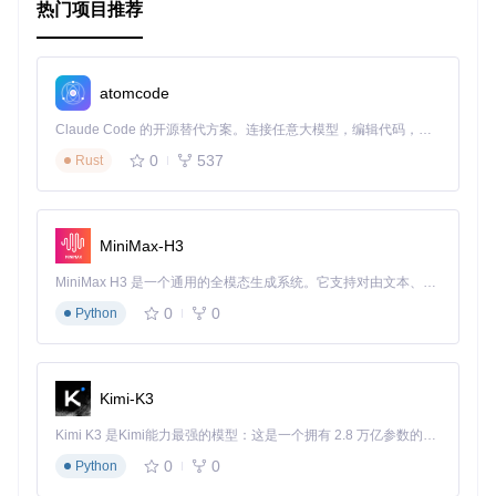
热门项目推荐
cmake_minimum_required
(VERSION 
3.10
project
(whisper.cpp)

set
(CMAKE_CXX_STANDARD 
11
)

atomcode
add_executable
(whisper examples/main.cpp src/whisper.cpp)

Claude Code 的开源替代方案。连接任意大模型，编辑代码，运行命令，自动验证 — 全自动执行。用 Rust 构建，极致性能。 ｜ An open-source alternative to Claude Code. Connect any LLM, edit code, run commands, and verify changes — autonomously. Built in Rust for speed. Get Started
target_include_directories
0
537
Rust
Makefile
Makefile
文件用于配置 Makefile 构建系统。以下是部分内容
示例：
MiniMax-H3
MiniMax H3 是一个通用的全模态生成系统。它支持对由文本、图像、视频和音频组成的多模态上下文进行统一理解，并能生成分辨率高达 2K、时长可达 15 秒的带原生立体声音频的视频。得益于面向任务泛化的系统设计，H3 在预训练阶段就已具备广泛的多模态上下文理解与生成能力，能够出色地执行复杂的多模态指令。
CC = g++

CFLAGS = -std=c++11 -O3

0
0
Python
SRC = src/whisper.cpp

EXAMPLES = examples/main.cpp

Kimi-K3
all: whisper
Kimi K3 是Kimi能力最强的模型：这是一个拥有 2.8 万亿参数的混合专家（MoE）模型，具备原生视觉理解能力，并支持 100 万 token 的上下文窗口。
whisper: 
$(SRC)
$(EXAMPLES)
0
0
Python
$(CC)
$(CFLAGS)
 -o whisper 
$(SRC)
$(EXAMPLES)