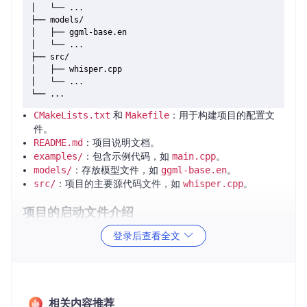
│   └── ...

├── models/

│   ├── ggml-base.en

│   └── ...

├── src/

│   ├── whisper.cpp

│   └── ...

CMakeLists.txt
和
Makefile
：用于构建项目的配置文
件。
README.md
：项目说明文档。
examples/
：包含示例代码，如
main.cpp
。
models/
：存放模型文件，如
ggml-base.en
。
src/
：项目的主要源代码文件，如
whisper.cpp
。
项目的启动文件介绍
登录后查看全文
项目的启动文件主要是
examples/main.cpp
。这个文件包含
了主要的程序逻辑，用于加载模型并进行语音识别。以下是
m
ain.cpp
的部分代码示例：
#
include
"whisper.h"
相关内容推荐