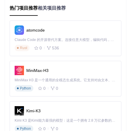
困境三：网络环境制约
热门项目推荐
相关项目推荐
很多时候，我们需要在没有网络的环境下安装应用，比如在展
会、研讨会或者网络不稳定的地方。传统的安装方式往往依赖
网络下载和验证，这在网络受限的情况下就变得无能为力。
atomcode
App-Installer应用图标：绿色背景搭配白色云形设计，象征云
Claude Code 的开源替代方案。连接任意大模型，编辑代码，运行命令，自动验证 — 全自动执行。用 Rust 构建，极致性能。 ｜ An open-source alternative to Claude Code. Connect any LLM, edit code, run commands, and verify changes — autonomously. Built in Rust for speed. Get Started
端安装的便捷与安全，是iOS企业证书管理的理想工具
0
536
Rust
场景拆解：App-Installer的新应用领域
创作者工具分发
MiniMax-H3
对于独立开发者和小型创作团队来说，如何将自己开发的工具
MiniMax H3 是一个通用的全模态生成系统。它支持对由文本、图像、视频和音频组成的多模态上下文进行统一理解，并能生成分辨率高达 2K、时长可达 15 秒的带原生立体声音频的视频。得益于面向任务泛化的系统设计，H3 在预训练阶段就已具备广泛的多模态上下文理解与生成能力，能够出色地执行复杂的多模态指令。
类应用分发给用户是一个常见难题。使用App-Installer，创作
0
0
者可以将IPA文件上传到自己的服务器，用户只需通过链接即
Python
可一键安装，无需经过App Store的审核流程，大大加快了产
品迭代和用户反馈的速度。
物联网设备管理
Kimi-K3
在物联网领域，很多智能设备需要配套的iOS应用来进行配置
Kimi K3 是Kimi能力最强的模型：这是一个拥有 2.8 万亿参数的混合专家（MoE）模型，具备原生视觉理解能力，并支持 100 万 token 的上下文窗口。
和管理。设备制造商可以通过App-Installer将配置工具直接安
0
0
装到用户的iOS设备上，无需用户通过App Store下载，简化了
Python