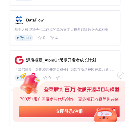
设备部署流程，提升了用户体验。
现场演示与展会
DataFlow
在展会或产品演示现场，网络环境往往不稳定，而且需要快速
向多位潜在客户展示应用功能。App-Installer的离线安装功能
基于大模型算子和工作流的高效文本大模型训练数据合成框架
可以让演示设备预先安装好各种应用，即使在没有网络的情况
下也能顺利进行演示，给客户留下专业高效的印象。
0
4
Python
解决方案：App-Installer的核心功能
源启盛夏_AtomGit暑期开发者成长计划
1. 双引擎安装系统：两种模式应对所有场景
「源启盛夏」暑期校园开发者成长计划旨在激活校园开源力量，通过积分激励、认证扶持、资源倾斜等形式，引导高校组织和开发者完成「入驻 — 建项目 — 做贡献 — 获认证 — 得资源」的完整闭环。无论你是想带领社团入驻平台的组织者，还是希望用代码贡献证明自己的开发者，都能在这里找到属于你的成长路径。
App-Installer拥有两套强大的安装引擎，确保在各种情况下都
能顺利安装IPA文件。
0
1
Markdown
原生签名引擎：对于已经正确签名的IPA文件，App-Installer会
直接调用[App Installer/App Installer/AppInstaller.m]核心模块
执行安装流程。这种方式保留了应用的原始签名信息，安装速
700万+用户深度参与代码创作，更多精彩内容等你共创
py-xiaozhi
度比传统方式提升40%，特别适合开发者测试已签名的测试
包。
基于Python的Xiaozhi AI，适用于想要完整Xiaozhi体验而无需拥有专用硬件的用户。
立即登录/注册
智能重签引擎：当遇到证书过期或设备未授权的情况时，App-
0
1
Python
Installer会自动激活[libProvision/Signing/EESigning.mm]模
块。这个模块就像一个"数字证书工厂"，能够为应用重新生成