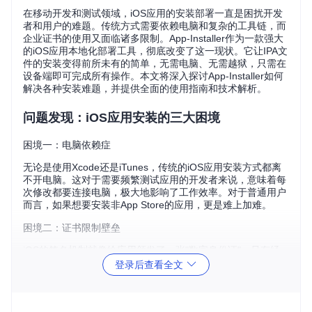
在移动开发和测试领域，iOS应用的安装部署一直是困扰开发
者和用户的难题。传统方式需要依赖电脑和复杂的工具链，而
企业证书的使用又面临诸多限制。App-Installer作为一款强大
的iOS应用本地化部署工具，彻底改变了这一现状。它让IPA文
件的安装变得前所未有的简单，无需电脑、无需越狱，只需在
设备端即可完成所有操作。本文将深入探讨App-Installer如何
解决各种安装难题，并提供全面的使用指南和技术解析。
问题发现：iOS应用安装的三大困境
困境一：电脑依赖症
无论是使用Xcode还是iTunes，传统的iOS应用安装方式都离
不开电脑。这对于需要频繁测试应用的开发者来说，意味着每
次修改都要连接电脑，极大地影响了工作效率。对于普通用户
而言，如果想要安装非App Store的应用，更是难上加难。
困境二：证书限制壁垒
iOS的签名机制就像给应用颁发了一张"数字身份证"，只有经
过苹果认可的"身份证"才能让应用在设备上运行。免费开发者
登录后查看全文
账号签名的应用不仅有7天有效期限制，还需要将设备UDID添
加到开发者账号中，这对于需要向多个用户分发测试应用的团
队来说，无疑是一个巨大的障碍。