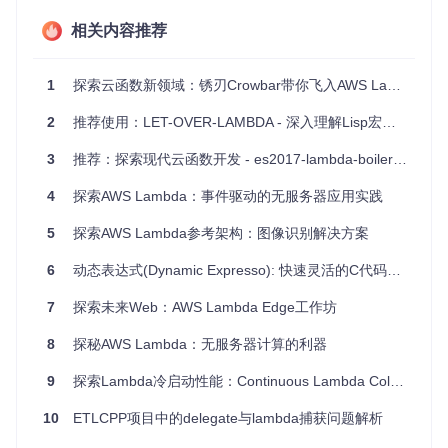
项目特点
相关内容推荐
简化的导入
：通过显式导入
param.macro
，可以避免linter
和类型系统对
it
和
_
未定义的警告。
1
探索云函数新领域：锈刃Crowbar带你飞入AWS Lambda的Rust世界
自定义标识符
：你可以设置自己的占位符名称，如
import
{ it as IT, _ as PLACEHOLDER } from 'param.ma
2
推荐使用：LET-OVER-LAMBDA - 深入理解Lisp宏的宝典
cro'
。
兼容性
：支持Babel v6和v7，以及独立插件模式。
3
推荐：探索现代云函数开发 - es2017-lambda-boilerplate
lift
修饰器
：扩展了
_
的功能，能创建任意参数数的内联函
数。
4
探索AWS Lambda：事件驱动的无服务器应用实践
5
探索AWS Lambda参考架构：图像识别解决方案
开始使用
6
动态表达式(Dynamic Expresso): 快速灵活的C代码解释器
安装param.macro及其依赖后，只需导入并使用即可。对于Ba
bel配置，只需添加
babel-plugin-macros
插件。
7
探索未来Web：AWS Lambda Edge工作坊
结语
8
探秘AWS Lambda：无服务器计算的利器
param.macro将现代编程语言中的优秀特性带入JavaScript世
9
探索Lambda冷启动性能：Continuous Lambda Cold Starts Benchmark
界，提升代码的可读性和表达力。如果你热衷于探索更高效、
更优雅的编码方式，那么这个项目绝对值得你尝试。
10
ETLCPP项目中的delegate与lambda捕获问题解析
在线演示
|
官方博客介绍
|
GitHub仓库