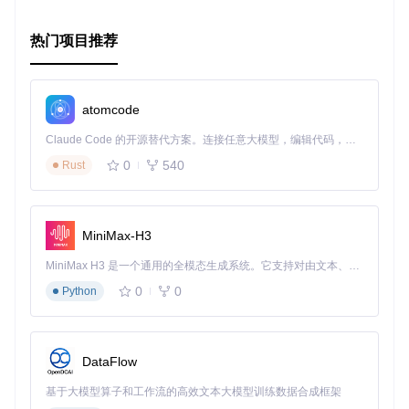
热门项目推荐
atomcode
Claude Code 的开源替代方案。连接任意大模型，编辑代码，运行命令，自动验证 — 全自动执行。用 Rust 构建，极致性能。 ｜ An open-source alternative to Claude Code. Connect any LLM, edit code, run commands, and verify changes — autonomously. Built in Rust for speed. Get Started
0
540
Rust
MiniMax-H3
MiniMax H3 是一个通用的全模态生成系统。它支持对由文本、图像、视频和音频组成的多模态上下文进行统一理解，并能生成分辨率高达 2K、时长可达 15 秒的带原生立体声音频的视频。得益于面向任务泛化的系统设计，H3 在预训练阶段就已具备广泛的多模态上下文理解与生成能力，能够出色地执行复杂的多模态指令。
0
0
Python
DataFlow
基于大模型算子和工作流的高效文本大模型训练数据合成框架