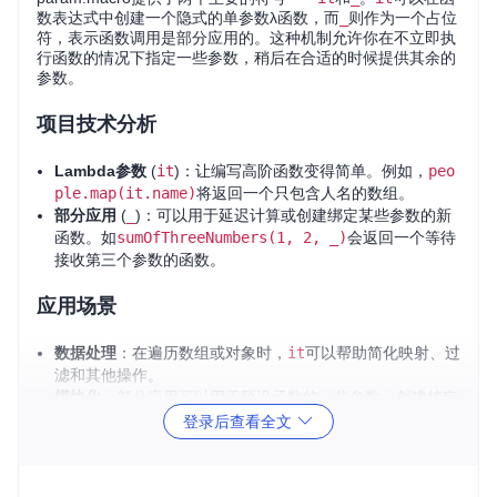
数表达式中创建一个隐式的单参数λ函数，而
_
则作为一个占位
符，表示函数调用是部分应用的。这种机制允许你在不立即执
行函数的情况下指定一些参数，稍后在合适的时候提供其余的
参数。
项目技术分析
Lambda参数
(
it
)：让编写高阶函数变得简单。例如，
peo
ple.map(it.name)
将返回一个只包含人名的数组。
部分应用
(
_
)：可以用于延迟计算或创建绑定某些参数的新
函数。如
sumOfThreeNumbers(1, 2, _)
会返回一个等待
接收第三个参数的函数。
应用场景
数据处理
：在遍历数组或对象时，
it
可以帮助简化映射、过
滤和其他操作。
模块化
：部分应用可以用于预设函数的一些参数，创建特定
用途的新函数，减少重复代码。
登录后查看全文
函数组合
：结合其他函数库（如Ramda），
param.macro
可以提升函数组合的效率。