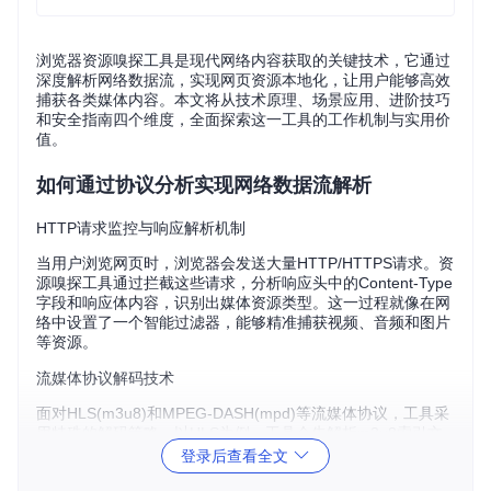
浏览器资源嗅探工具是现代网络内容获取的关键技术，它通过
深度解析网络数据流，实现网页资源本地化，让用户能够高效
捕获各类媒体内容。本文将从技术原理、场景应用、进阶技巧
和安全指南四个维度，全面探索这一工具的工作机制与实用价
值。
如何通过协议分析实现网络数据流解析
HTTP请求监控与响应解析机制
当用户浏览网页时，浏览器会发送大量HTTP/HTTPS请求。资
源嗅探工具通过拦截这些请求，分析响应头中的Content-Type
字段和响应体内容，识别出媒体资源类型。这一过程就像在网
络中设置了一个智能过滤器，能够精准捕获视频、音频和图片
等资源。
流媒体协议解码技术
面对HLS(m3u8)和MPEG-DASH(mpd)等流媒体协议，工具采
用特殊的解码策略。以HLS为例，工具会先解析m3u8索引文
件，获取所有ts分片的URL地址，然后通过多线程并发下载这
登录后查看全文
些分片，最后合并为完整的视频文件。这一过程涉及复杂的时