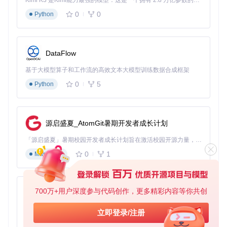
Kimi K3 是Kimi能力最强的模型：这是一个拥有 2.8 万亿参数的混合专家（MoE）模型，具备原生视觉理解能力，并支持 100 万 token 的上下文窗口。
0
0
Python
开发调试资源分析方法
适用场景
：Web开发者分析页面资源加载情况
操作口诀
：打
开开发工具→切换到资源嗅探面板→查看资源列表→分析加载
DataFlow
性能
注意事项
：结合浏览器开发者工具使用，获取更全面的性
能数据
基于大模型算子和工作流的高效文本大模型训练数据合成框架
0
5
如何通过进阶技巧提升资源获取效率
Python
多线程下载优化策略
准备
：在工具设置中调整线程数量
执行
：根据网络状况选择合
源启盛夏_AtomGit暑期开发者成长计划
适的线程数（建议8-32线程）
优化
：监控下载速度，动态调
整线程数量以避免服务器限制
「源启盛夏」暑期校园开发者成长计划旨在激活校园开源力量，通过积分激励、认证扶持、资源倾斜等形式，引导高校组织和开发者完成「入驻 — 建项目 — 做贡献 — 获认证 — 得资源」的完整闭环。无论你是想带领社团入驻平台的组织者，还是希望用代码贡献证明自己的开发者，都能在这里找到属于你的成长路径。
0
1
Markdown
反检测规避策略
准备
：了解目标网站的反爬机制
执行
：启用工具的"伪装请求
头"功能，模拟正常浏览器行为
优化
：设置合理的请求间隔，
避免短时间内发送过多请求
700万+用户深度参与代码创作，更多精彩内容等你共创
py-xiaozhi
加密资源解密方案
基于Python的Xiaozhi AI，适用于想要完整Xiaozhi体验而无需拥有专用硬件的用户。
立即登录/注册
0
1
准备
：获取资源的加密密钥（通常在m3u8文件中）
执行
：在
Python