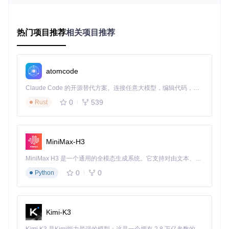
间戳同步和数据校验机制，确保媒体内容的完整性。
热门项目推荐
相关项目推荐
资源类型识别算法
工具内置了基于机器学习的资源类型识别算法，能够根据文件
的二进制特征准确判断资源类型。即使某些文件的扩展名被伪
装，该算法也能通过分析文件头信息和数据结构，识别出其真
atomcode
实类型。这种技术大大提高了资源识别的准确率，减少了误判
情况的发生。
Claude Code 的开源替代方案。连接任意大模型，编辑代码，运行命令，自动验证 — 全自动执行。用 Rust 构建，极致性能。 ｜ An open-source alternative to Claude Code. Connect any LLM, edit code, run commands, and verify changes — autonomously. Built in Rust for speed. Get Started
0
539
Rust
如何通过场景化方案实现媒体资源本地化
在线教育资源备份方案
MiniMax-H3
适用场景
：需要保存在线课程视频以便离线学习
操作口诀
：打
开课程页面→启动嗅探工具→筛选视频资源→批量下载
注意事
MiniMax H3 是一个通用的全模态生成系统。它支持对由文本、图像、视频和音频组成的多模态上下文进行统一理解，并能生成分辨率高达 2K、时长可达 15 秒的带原生立体声音频的视频。得益于面向任务泛化的系统设计，H3 在预训练阶段就已具备广泛的多模态上下文理解与生成能力，能够出色地执行复杂的多模态指令。
项
：确保下载行为符合平台的使用条款，尊重知识产权
0
0
Python
网页素材收集工作流
适用场景
：设计师收集网页中的高质量图片和视频素材
操作口
诀
：浏览目标网页→切换到图片/视频标签→预览资源→选择性
Kimi-K3
下载
注意事项
：注意素材的版权信息，商业使用需获得授权