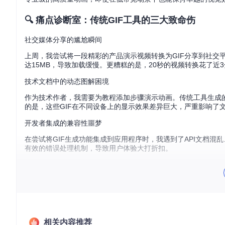
🔍 痛点诊断室：传统GIF工具的三大致命伤
社交媒体分享的尴尬瞬间
上周，我尝试将一段精彩的产品演示视频转换为GIF分享到社交
达15MB，导致加载缓慢。更糟糕的是，20秒的视频转换花了近
技术文档中的动态图解困境
作为技术作者，我需要为教程添加步骤演示动画。传统工具生成的
的是，这些GIF在不同设备上的显示效果差异巨大，严重影响了
开发者集成的兼容性噩梦
在尝试将GIF生成功能集成到应用程序时，我遇到了API文档混
有效的错误处理机制，导致用户体验大打折扣。
🔧 技术解剖台：gifski的工作原理
想象一下，传统GIF压缩就像是在超市用塑料袋随意打包水果——
层精密包装技术：
智能色彩采样系统
：如同一位经验丰富的调色师，从每一帧图
相关内容推荐