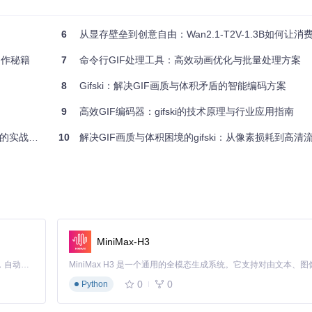
彩过渡，避免了传统GIF的"闪烁效应"，使动画更加流畅自然。
6
从显存壁垒到创意自由：Wan2.1-T2V-1.3B如何让消费级G
帧间信息共享，在有限的色彩空间内呈现出远超预期的视觉细节。
制作秘籍
7
命令行GIF处理工具：高效动画优化与批量处理方案
8
Gifski：解决GIF画质与体积矛盾的智能编码方案
推荐值
9
高效GIF编码器：gifski的技术原理与行业应用指南
80-90
实战方案
10
解决GIF画质与体积困境的gifski：从像素损耗到高清流畅
根据用途调整
要清晰展示鼠标操作和界面变化，同时保持文件小巧以便快速加载。
MiniMax-H3
Claude Code 的开源替代方案。连接任意大模型，编辑代码，运行命令，自动验证 — 全自动执行。用 Rust 构建，极致性能。 ｜ An open-source alternative to Claude Code. Connect any LLM, edit code, run commands, and verify changes — autonomously. Built in Rust for speed. Get Started
ng

0
0
Python