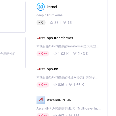
kernel
deepin linux kernel
。
33
16
C
ops-transformer
本项目是CANN提供的transformer类大模型算子库，实现网络在NPU上加速计算。
1.03 K
2.43 K
C++
基于Python的Xiaozhi AI，适用于想要完整Xiaozhi体验而无需拥有专用硬件的用户。
ops-nn
本项目是CANN提供的神经网络类计算算子库，实现网络在NPU上加速计算。
画更加流畅。
836
1.66 K
C++
。
AscendNPU-IR
AscendNPU-IR是基于MLIR（Multi-Level Intermediate Representation）构建的，面向昇腾亲和算子编译时使用的中间表示，提供昇腾完备表达能力，通过编译优化提升昇腾AI处理器计算效率，支持通过生态框架使能昇腾AI处理器与深度调优
497
336
C++