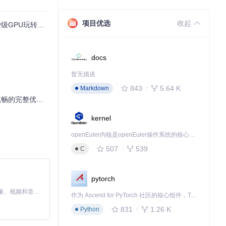
项目优选
收起
PU玩转视频生成
docs
暂无描述
843
5.64 K
Markdown
的完整优化方案
kernel
openEuler内核是openEuler操作系统的核心，既是系统性能与稳定性的基石，也是连接处理器、设备与服务的桥梁。
507
539
C
pytorch
MiniMax H3 是一个通用的全模态生成系统。它支持对由文本、图像、视频和音频组成的多模态上下文进行统一理解，并能生成分辨率高达 2K、时长可达 15 秒的带原生立体声音频的视频。得益于面向任务泛化的系统设计，H3 在预训练阶段就已具备广泛的多模态上下文理解与生成能力，能够出色地执行复杂的多模态指令。
作为 Ascend for PyTorch 社区的核心组件，TorchNPU 是昇腾专为 PyTorch 打造的深度学习适配插件，使 PyTorch 框架能够直接调用昇腾 NPU，为开发者提供昇腾 AI 处理器的超强算力。
831
1.26 K
Python