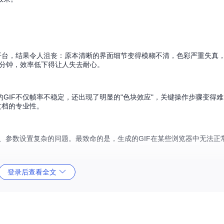
平台，结果令人沮丧：原本清晰的界面细节变得模糊不清，色彩严重失真
3分钟，效率低下得让人失去耐心。
GIF不仅帧率不稳定，还出现了明显的"色块效应"，关键操作步骤变得
文档的专业性。
乱、参数设置复杂的问题。最致命的是，生成的GIF在某些浏览器中无法正
登录后查看全文
挤压变形、容易破损且空间利用率低。而gifski则像是一位专业的礼品包
像中精选出最具代表性的256种颜色，确保视觉效果的同时控制文件大小