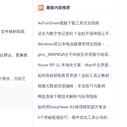
最新内容推荐
AcFunDown视频下载工具完全指南
，文件体积却高
还在为数字笔记抓狂？这款开源神器让手写批注效率提升300%
Windows笔记本电池健康管理全指南：从根源解决电池损耗问题
gmx_MMPBSA分子间相互作用索引错误的深度诊断与解决
难以辨认。更麻烦
Axure RP 11 本地化方案：Mac中文界面优化与原型设计工具汉化全指南
如何高效获取教育资源？这款工具让教材下载效率提升80%
常播放，且缺乏
视频元数据深度编辑：专业技巧与案例
网盘直链下载技术解析与应用指南
装师，它采用三
如何用DeepSeek-R1推理模型提升复杂任务解决能力：完整指南
5个突破瓶颈技巧：硬件优化工具让你的电脑性能提升30%
。