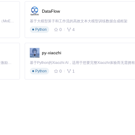
明显闪烁
DataFlow
gifski版本在5MB体积内保持了90%的视觉细节，步骤间过渡更加自然
Kimi K3 是Kimi能力最强的模型：这是一个拥有 2.8 万亿参数的混合专家（MoE）模型，具备原生视觉理解能力，并支持 100 万 token 的上下文窗口。
基于大模型算子和工作流的高效文本大模型训练数据合成框架
0
4
Python
持画质的同时将文件控制在3MB以内，确保移动用户也能流畅加载。
py-xiaozhi
ame_%04d.jpg

「源启盛夏」暑期校园开发者成长计划旨在激活校园开源力量，通过积分激励、认证扶持、资源倾斜等形式，引导高校组织和开发者完成「入驻 — 建项目 — 做贡献 — 获认证 — 得资源」的完整闭环。无论你是想带领社团入驻平台的组织者，还是希望用代码贡献证明自己的开发者，都能在这里找到属于你的成长路径。
0
1
Python
加载完成
通过智能色彩优化和帧率控制，在3MB内实现了几乎相同的视觉体验，旋转动
趋势，同时确保在印刷和屏幕上都能清晰辨认，文件需兼容学术出版系统