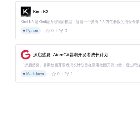
# 效果预期：生成约5MB的GIF，清晰展示10个操作步骤，色彩准确，无
Kimi-K3
效果对比
：传统工具生成的GIF需要12MB且存在明显色彩断层，而
0
0
Python
场景二：低带宽环境的产品展示
场景描述
：为电商网站创建产品360度旋转展示GIF，需要在保
源启盛夏_AtomGit暑期开发者成长计划
# 从视频中提取高质量帧
ffmpeg -i product_spin.mp4 -vf 
"scale=640:-1"
 -q:v 2 fr
# 优化GIF参数以适应低带宽环境
0
1
Markdown
# 效果预期：生成2.8MB的流畅360度展示GIF，在3G网络环境下5秒内
效果对比
：传统方法需要7MB才能达到相近质量，而gifski
场景三：学术论文的动态数据展示
场景描述
：为科研论文创建数据变化动态图，需要精确展示数据
# 将数据可视化软件输出的PNG序列转换为GIF