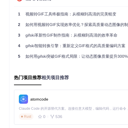
跨帧调色板优化
：就像交响乐团的指挥，协调不同帧之间的色
1
视频转GIF工具终极指南：从模糊到高清的完美蜕变
时间抖动算法
：类似于电影放映机的工作原理，通过精妙的
2
如何用视频转GIF实现效率优化？探索高质量动态图像的
gifski技术原理
参数影响图谱
3
gifski革新性GIF制作指南：从模糊到高清的效率革命
参数
对质量影响
对文件大小影响
对速度影响
4
gifski智能转换引擎：重新定义GIF格式的高质量编码方案
⭐⭐⭐⭐⭐
⭐⭐⭐⭐
⭐⭐
--quality
5
如何用gifski突破GIF格式局限：让动态图像质量提升300%的
⭐⭐⭐
⭐⭐⭐⭐⭐
⭐⭐⭐
--width
🧪 场景实验室：三个实用场景的实战演练
热门项目推荐
相关项目推荐
场景一：技术博客的步骤演示动画
场景描述
：为一篇关于数据可视化的教程创建步骤演示GIF，需
atomcode
# 提取视频关键帧，每2秒提取一帧
ffmpeg -i data_visualization_demo.mp4 -r 0.5 step_%03d.p
0
536
Rust
# 使用gifski创建高质量步骤演示