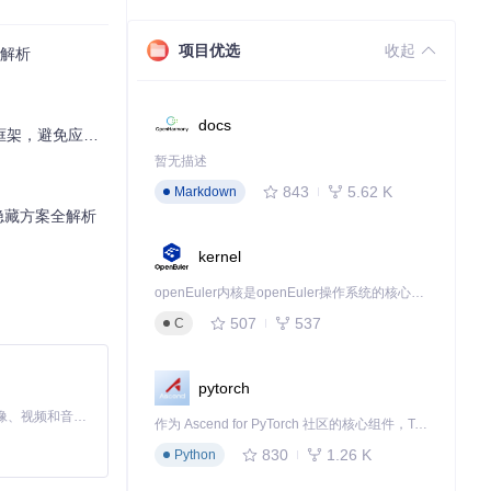
项目优选
收起
全解析
docs
避免应用检测🚀
暂无描述
843
5.62 K
Markdown
隐藏方案全解析
kernel
openEuler内核是openEuler操作系统的核心，既是系统性能与稳定性的基石，也是连接处理器、设备与服务的桥梁。
507
537
C
。
pytorch
MiniMax H3 是一个通用的全模态生成系统。它支持对由文本、图像、视频和音频组成的多模态上下文进行统一理解，并能生成分辨率高达 2K、时长可达 15 秒的带原生立体声音频的视频。得益于面向任务泛化的系统设计，H3 在预训练阶段就已具备广泛的多模态上下文理解与生成能力，能够出色地执行复杂的多模态指令。
作为 Ascend for PyTorch 社区的核心组件，TorchNPU 是昇腾专为 PyTorch 打造的深度学习适配插件，使 PyTorch 框架能够直接调用昇腾 NPU，为开发者提供昇腾 AI 处理器的超强算力。
830
1.26 K
Python