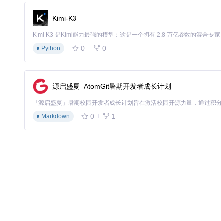
重启设备使框架生效
Kimi-K3
验证模块状态（通过
/data/data/com.yaerin.xposed.hid
3. 功能验证测试
通过三个层次验证隐藏效果：
0
0
Python
基础层
：检查Xposed Installer图标是否隐藏
系统层
：执行
getprop | grep xposed
验证系统属性清理
应用层
：运行XposedChecker等检测工具验证隐藏效果
源启盛夏_AtomGit暑期开发者成长计划
技术原理：四大隐藏机制解析
XposedHider通过四重防护实现框架隐藏，如同给Xposed穿上了
0
1
Markdown
1. 类加载拦截（XposedHook.java核心逻辑）
// 关键代码片段1：拦截Xposed类加载请求
XposedHelpers.findAndHookMethod(

    ClassLoader.class, 

"loadClass"
, 

    String.class, 

boolean
.class, 

new
XC_MethodHook
() {

@Override
protected
void
beforeHookedMethod
(MethodHookPar
String
packageName
=
 (String) param.args[
0
]