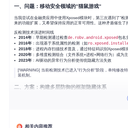
一、问题：移动安全领域的"猫鼠游戏"
当我尝试在金融类应用中使用Xposed模块时，第三次遇到了"检测
来的功能扩展，又希望保持应用的正常可用性。这种矛盾催生了
反检测技术演进时间线
2014年
：早期检测通过检查
de.robv.android.xposed
包名
2016年
：出现基于系统属性的检测（如
ro.xposed.install
2018年
：进程内存扫描技术普及，通过特征码识别Xposed模
2020年
：多维度检测组合（文件系统+进程+网络行为）成为
2023年
：AI驱动的异常行为分析使传统隐藏方法失效
[!WARNING] 当前检测技术已进入"行为分析"阶段，单纯修
装机制。
二、方案：构建多层防御的框架隐藏体系
环境预检：部署前的兼容性验证
在开始部署前，我按照以下流程进行了环境检查：
Root状态验证
相关内容推荐