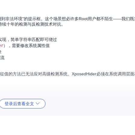
到非法环境"的提示框。这个场景想必许多Root用户都不陌生——我们既需要
持续十年的检测与反检测技术对抗。
实现，简单字符串匹配即可绕过
er
），需要修改系统属性值
块
主流
改特征值的方法已无法应对高级检测系统。XposedHider必须在系统调用层
登录后查看全文