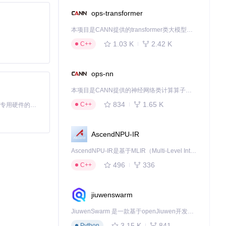
ops-transformer
本项目是CANN提供的transformer类大模型算子库，实现网络在NPU上加速计算。
1.03 K
2.42 K
C++
ops-nn
本项目是CANN提供的神经网络类计算算子库，实现网络在NPU上加速计算。
834
1.65 K
C++
基于Python的Xiaozhi AI，适用于想要完整Xiaozhi体验而无需拥有专用硬件的用户。
AscendNPU-IR
AscendNPU-IR是基于MLIR（Multi-Level Intermediate Representation）构建的，面向昇腾亲和算子编译时使用的中间表示，提供昇腾完备表达能力，通过编译优化提升昇腾AI处理器计算效率，支持通过生态框架使能昇腾AI处理器与深度调优
496
336
C++
jiuwenswarm
JiuwenSwarm 是一款基于openJiuwen开发的智能AI Agent，它能够将大语言模型的强大能力，通过你日常使用的各类通讯应用，直接延伸至你的指尖。
3.15 K
841
Python