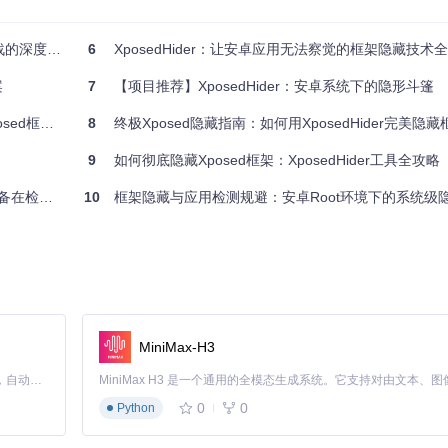
深度探索
6
XposedHider：让安卓应用无法察觉的框架隐藏技术
与Android系统版本兼容性
案
7
【项目推荐】XposedHider：安卓系统下的隐形斗篷
安全无忧！
8
终极Xposed隐藏指南：如何用XposedHider完美隐藏框架，
9
如何彻底隐藏Xposed框架：XposedHider工具全攻略
限，建议提前在开发者选项中开启"USB调试"和"根权限调试"
"消失"
10
框架隐藏与应用检测规避：安卓Root环境下的系统级
耗时约8分钟，生成的APK位于
app/build/outputs/apk/debug/
目录
MiniMax-H3
Claude Code 的开源替代方案。连接任意大模型，编辑代码，运行命令，自动验证 — 全自动执行。用 Rust 构建，极致性能。 ｜ An open-source alternative to Claude Code. Connect any LLM, edit code, run commands, and verify changes — autonomously. Built in Rust for speed. Get Started
0
0
Python