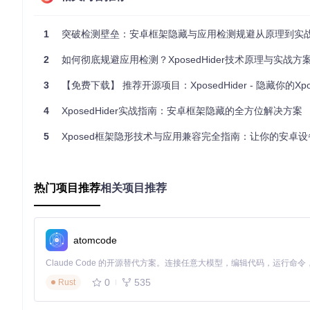
adb shell su -c 
"echo 'Root access confirmed'"
1
突破检测壁垒：安卓框架隐藏与应用检测规避从原理到实战的
Xposed框架版本匹配
通过Xposed Installer确认框架版本
2
如何彻底规避应用检测？XposedHider技术原理与实战方
存储空间检查
3
【免费下载】 推荐开源项目：XposedHider - 隐藏你的Xposed框架，
adb shell 
df
4
XposedHider实战指南：安卓框架隐藏的全方位解决方案
[!TIP] 特别注意：Android 11+需要额外处理分区访问权
5
Xposed框架隐形技术与应用兼容完全指南：让你的安卓设备在检测中
核心部署：三阶段安装流程
1. 源码获取与编译
git 
clone
热门项目推荐
相关项目推荐
cd
 XposedHider

编译过程中，Gradle会自动处理依赖下载和代码混淆。首次编译
atomcode
2. 模块激活与系统集成
0
535
安装APK后，需要完成以下关键步骤：
Rust
在Xposed Installer中启用XposedHider模块