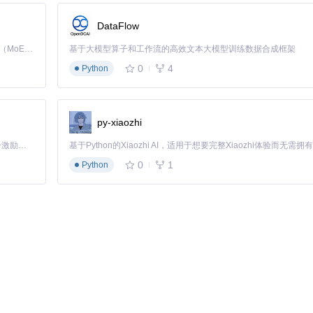
DataFlow
er/app_rules/list.json
文件确认配置生成）
Kimi K3 是Kimi能力最强的模型：这是一个拥有 2.8 万亿参数的混合专家（MoE）模型，具备原生视觉理解能力，并支持 100 万 token 的上下文窗口。
基于大模型算子和工作流的高效文本大模型训练数据合成框架
0
4
Python
py-xiaozhi
「源启盛夏」暑期校园开发者成长计划旨在激活校园开源力量，通过积分激励、认证扶持、资源倾斜等形式，引导高校组织和开发者完成「入驻 — 建项目 — 做贡献 — 获认证 — 得资源」的完整闭环。无论你是想带领社团入驻平台的组织者，还是希望用代码贡献证明自己的开发者，都能在这里找到属于你的成长路径。
"隐形衣"：
0
1
Python
am param)
 {

;
