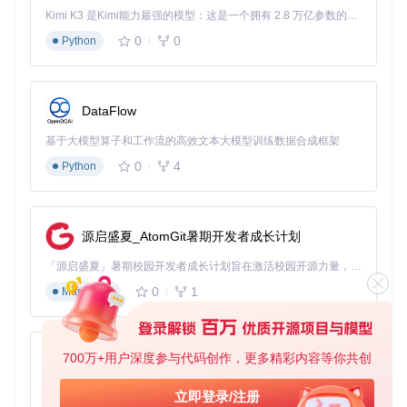
独立漫画家小林使用StoryDiffusion将自己的静态漫画作品转化
Kimi K3 是Kimi能力最强的模型：这是一个拥有 2.8 万亿参数的混合专家（MoE）模型，具备原生视觉理解能力，并支持 100 万 token 的上下文窗口。
为动态短片，发布到视频平台后播放量提升了400%。"以前需
0
0
Python
要手动制作每一帧动画，现在只需输入文字描述，系统就能自
动生成连贯的动态效果。"
开发人员
DataFlow
游戏工作室通过集成[utils/load_models_utils.py]模块，将Stor
yDiffusion的能力嵌入到游戏引擎中，实现了游戏内实时过场
基于大模型算子和工作流的高效文本大模型训练数据合成框架
动画生成，开发效率提升60%。
0
4
Python
企业用户
教育科技公司利用StoryDiffusion将教科书内容转化为生动的教
育视频，学生参与度提升25%，知识留存率提高18%。
源启盛夏_AtomGit暑期开发者成长计划
5分钟上手：从安装到生成的快速指南
「源启盛夏」暑期校园开发者成长计划旨在激活校园开源力量，通过积分激励、认证扶持、资源倾斜等形式，引导高校组织和开发者完成「入驻 — 建项目 — 做贡献 — 获认证 — 得资源」的完整闭环。无论你是想带领社团入驻平台的组织者，还是希望用代码贡献证明自己的开发者，都能在这里找到属于你的成长路径。
0
1
Markdown
准备环境
git 
clone
700万+用户深度参与代码创作，更多精彩内容等你共创
py-xiaozhi
cd
 StoryDiffusion

基于Python的Xiaozhi AI，适用于想要完整Xiaozhi体验而无需拥有专用硬件的用户。
立即登录/注册