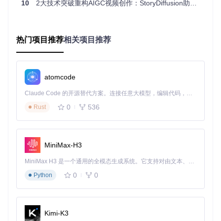
10
2大技术突破重构AIGC视频创作：StoryDiffusion助力内容生产全流程革新
图：StoryDiffusion生成的漫画风格故事板示例，展示了角色在
不同场景中的一致性表现
技术演进：从静态到动态的跨越
热门项目推荐
相关项目推荐
StoryDiffusio
技术阶段
代表方案
核心局限
n突破
atomcode
静态图像
无法生成动
增加运动预测
Stable Diff
生成
usion
态内容
层
Claude Code 的开源替代方案。连接任意大模型，编辑代码，运行命令，自动验证 — 全自动执行。用 Rust 构建，极致性能。 ｜ An open-source alternative to Claude Code. Connect any LLM, edit code, run commands, and verify changes — autonomously. Built in Rust for speed. Get Started
短时视频
仅支持5-10
支持20秒以上
Runway G
0
536
Rust
生成
en-2
秒片段
长视频
角色一致
需要大量训
零样本保持角
DreamBoo
性
th
练样本
色一致
MiniMax-H3
💡
技术亮点
：StoryDiffusion创新性地将图像生成与运动预测
MiniMax H3 是一个通用的全模态生成系统。它支持对由文本、图像、视频和音频组成的多模态上下文进行统一理解，并能生成分辨率高达 2K、时长可达 15 秒的带原生立体声音频的视频。得益于面向任务泛化的系统设计，H3 在预训练阶段就已具备广泛的多模态上下文理解与生成能力，能够出色地执行复杂的多模态指令。
分离处理，就像先画出分镜头脚本，再将其拍摄成电影，既保
证了画面质量，又确保了动态流畅。
0
0
Python
场景化应用：不同角色的创作利器
内容创作者
Kimi-K3