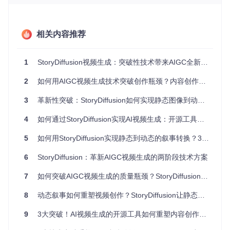
分层解析：StoryDiffusion的技术革新
StoryDiffusion采用创新的分层架构，从根本上解决了传统视频
生成的核心难题：
相关内容推荐
第一层：语义一致性引擎
1
StoryDiffusion视频生成：突破性技术带来AIGC全新体验
[图像序列生成]→[utils/pipeline.py]模块通过一致性自注意力机
制，确保生成的图像序列中角色特征保持稳定。这就像导演为
2
如何用AIGC视频生成技术突破创作瓶颈？内容创作者的动态叙事新工具
演员提供详细的角色设定表，无论场景如何变化，角色的核心
特征始终如一。
3
革新性突破：StoryDiffusion如何实现静态图像到动态叙事的5倍效率跃升
第二层：运动预测网络
4
如何通过StoryDiffusion实现AI视频生成：开源工具打造动态叙事新体验
[视频合成系统]→[storydiffusionpipeline.py]模块在压缩语义空
间中工作，如同交通管制系统，精确计算每个像素的移动轨
5
如何用StoryDiffusion实现静态到动态的叙事转换？3大技术突破重新定义AIGC视频生成
迹，实现平滑自然的动态效果。这一技术突破使视频生成效率
提升300%，同时降低70%的计算资源消耗。
6
StoryDiffusion：革新AIGC视频生成的两阶段技术方案
第三层：样式迁移模块
7
如何突破AIGC视频生成的质量瓶颈？StoryDiffusion的两阶段解决方案带来哪些创作可能
[艺术风格处理]→[utils/style_template.py]提供多种预设风格，
8
动态叙事如何重塑视频创作？StoryDiffusion让静态图像秒变生动故事
用户只需选择即可将普通图像转化为漫画、水彩、油画等艺术
效果，就像给视频穿上不同风格的"服装"。
9
3大突破！AI视频生成的开源工具如何重塑内容创作流程