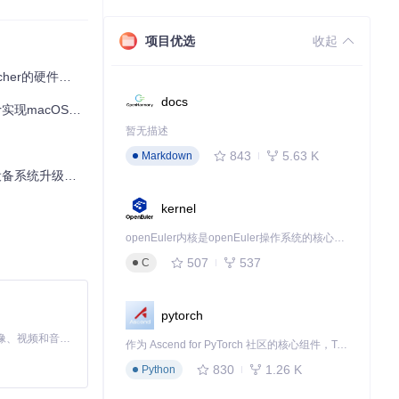
项目优选
收起
为例，用户首先需要
r的硬件突破方案
docs
acOS新系统支持
暂无描述
的ESP分区。这
843
5.63 K
Markdown
设备系统升级指南
kernel
openEuler内核是openEuler操作系统的核心，既是系统性能与稳定性的基石，也是连接处理器、设备与服务的桥梁。
驱动补丁。
507
537
C
pytorch
MiniMax H3 是一个通用的全模态生成系统。它支持对由文本、图像、视频和音频组成的多模态上下文进行统一理解，并能生成分辨率高达 2K、时长可达 15 秒的带原生立体声音频的视频。得益于面向任务泛化的系统设计，H3 在预训练阶段就已具备广泛的多模态上下文理解与生成能力，能够出色地执行复杂的多模态指令。
作为 Ascend for PyTorch 社区的核心组件，TorchNPU 是昇腾专为 PyTorch 打造的深度学习适配插件，使 PyTorch 框架能够直接调用昇腾 NPU，为开发者提供昇腾 AI 处理器的超强算力。
830
1.26 K
Python