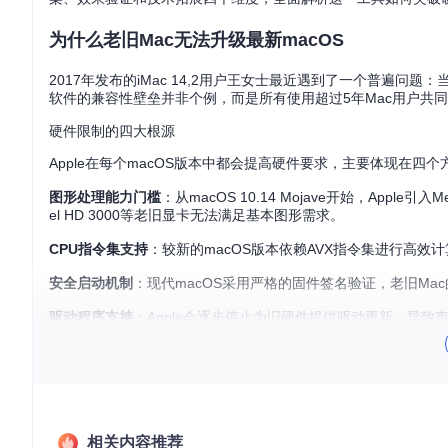
为什么老旧Mac无法升级最新macOS
2017年发布的iMac 14,2用户王女士最近遇到了一个普遍问题：
软件的兼容性壁垒并非个例，而是所有使用超过5年Mac用户共
硬件限制的四大根源
Apple在每个macOS版本中都会提高硬件要求，主要体现在四个
图形处理能力门槛
：从macOS 10.14 Mojave开始，Apple引入M
el HD 3000等老旧显卡无法满足基本图形需求。
CPU指令集支持
：较新的macOS版本依赖AVX指令集进行高效计算，
安全启动机制
：现代macOS采用严格的固件签名验证，老旧Ma
驱动程序支持
：Apple会逐步停止为旧硬件提供驱动更新，导
这些限制形成了一道无形的壁垒，使得大量功能完好的Mac设备
如何通过OpenCore Legacy Patcher突破硬件限
OpenCore Legacy Patcher采用三层架构设计，从
相关内容推荐