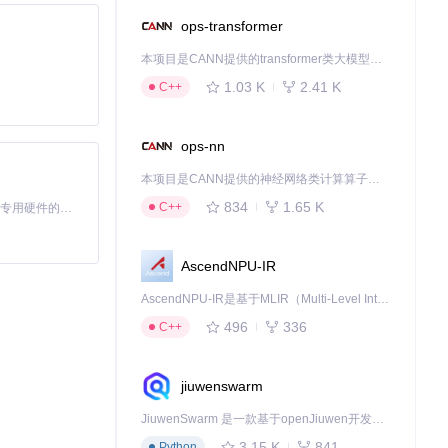
ops-transformer
本项目是CANN提供的transformer类大模型算子库，实现网络在NPU上加速计算。
件渲染模式；对于缺
1.03 K
2.41 K
C++
生支持的最高系
ops-nn
本项目是CANN提供的神经网络类计算算子库，实现网络在NPU上加速计算。
834
1.65 K
C++
基于Python的Xiaozhi AI，适用于想要完整Xiaozhi体验而无需拥有专用硬件的用户。
补丁效果，也是排
AscendNPU-IR
AscendNPU-IR是基于MLIR（Multi-Level Intermediate Representation）构建的，面向昇腾亲和算子编译时使用的中间表示，提供昇腾完备表达能力，通过编译优化提升昇腾AI处理器计算效率，支持通过生态框架使能昇腾AI处理器与深度调优
496
336
C++
jiuwenswarm
JiuwenSwarm 是一款基于openJiuwen开发的智能AI Agent，它能够将大语言模型的强大能力，通过你日常使用的各类通讯应用，直接延伸至你的指尖。
3.15 K
841
Python