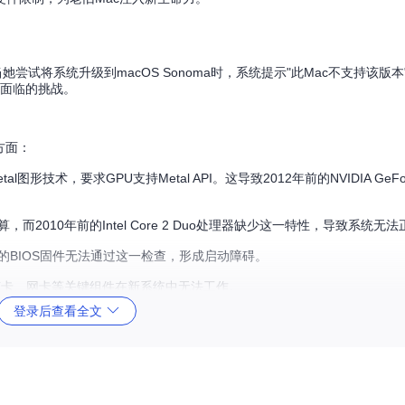
当她尝试将系统升级到macOS Sonoma时，系统提示"此Mac不支持该版
同面临的挑战。
方面：
etal图形技术，要求GPU支持Metal API。这导致2012年前的NVIDIA GeFor
而2010年前的Intel Core 2 Duo处理器缺少这一特性，导致系统无
c的BIOS固件无法通过这一检查，形成启动障碍。
致声卡、网卡等关键组件在新系统中无法工作。
登录后查看全文
被迫提前退役。
制
引导、系统到应用层全方位解决兼容性问题。这种模块化设计不仅确保了系统稳定性