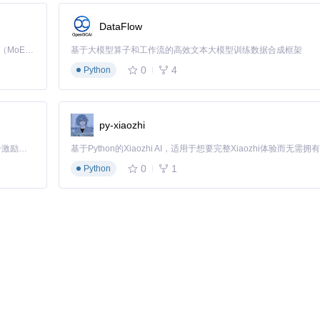
DataFlow
Kimi K3 是Kimi能力最强的模型：这是一个拥有 2.8 万亿参数的混合专家（MoE）模型，具备原生视觉理解能力，并支持 100 万 token 的上下文窗口。
基于大模型算子和工作流的高效文本大模型训练数据合成框架
对特定应用场景进行了优化。例如，对于不支持Metal的显卡，工具会自动启用软
0
4
Python
。
验。许多用户反馈，经过优化的老旧Mac在新系统上的表现甚至超过其原
py-xiaozhi
「源启盛夏」暑期校园开发者成长计划旨在激活校园开源力量，通过积分激励、认证扶持、资源倾斜等形式，引导高校组织和开发者完成「入驻 — 建项目 — 做贡献 — 获认证 — 得资源」的完整闭环。无论你是想带领社团入驻平台的组织者，还是希望用代码贡献证明自己的开发者，都能在这里找到属于你的成长路径。
0
1
Python
要从多个维度验证系统状态，确保所有硬件功能正常工作。这一验证过程不仅能确认
版本。然后打开"系统报告"，检查以下关键信息：
常