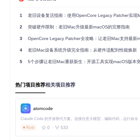
置提供了灵活的适配方案。
引导层优化：突破启动限制
1
老旧设备复活指南：使用OpenCore Legacy Patcher实现Ma
引导层是整个解决方案的基础，通过定制化的OpenCore引导器，在
通过主界面选择"Build and Install OpenCore"选项。
2
突破硬件限制：老旧Mac升级最新macOS的完整指南
3
OpenCore Legacy Patcher全攻略：让老旧Mac支持最新
引导配置构建过程完全自动化，工具会根据硬件型号自动选择合适
4
老旧Mac设备系统升级完全指南：从硬件适配到性能焕新
一步骤相当于为老旧Mac安装了一个"翻译器"，能够将新系统指
5
5个步骤让老旧Mac重获新生：开源工具实现macOS版本
系统层修复：恢复核心功能
成功引导新系统后，还需要解决硬件功能缺失问题。这一步通过"Post-
热门项目推荐
相关项目推荐
以2015款iMac 15,1升级macOS Sequoia为例，根补丁过
安装Intel HD 6000显卡的Metal模拟驱动
atomcode
修复电源管理模块，解决待机唤醒问题
优化USB控制器驱动，恢复所有端口功能
修补音频驱动，解决外放无声音问题
0
533
Rust
整个过程无需用户干预，工具会自动完成所有必要的系统修改。