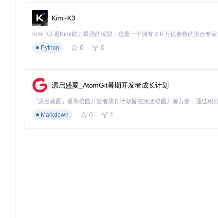
Kimi-K3
应用层适配：优化用户体验
除了核心功能修复，OpenCore Legacy Patcher还针
0
0
Python
少某些指令集的CPU，会通过动态二进制翻译技术模拟相关功能
这些优化确保了系统不仅能够启动，还能提供流畅的日常使用体
统版本。
源启盛夏_AtomGit暑期开发者成长计划
如何验证OpenCore Legacy Patcher的效果
0
1
Markdown
成功安装并配置OpenCore Legacy Patcher后，需
查潜在问题的重要步骤。
系统信息验证
首先通过"关于本机"确认系统版本是否正确升级到目标macOS
图形/显示：确认显卡是否被正确识别，分辨率和刷新率是否正
存储：检查SSD/TRIM支持状态，确认APFS文件系统功能正常
网络：验证Wi-Fi和以太网连接状态，测试网速和连接稳定性
电池：对于笔记本电脑，检查电池状态和续航时间是否正常