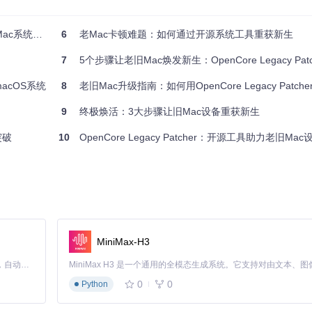
c系统升级
6
老Mac卡顿难题：如何通过开源系统工具重获新生
系统启动前注入必要的驱动和配置。以2013款MacBook Pro 11,5
7
5个步骤让老旧Mac焕发新生：OpenCore Legacy Patche
macOS系统
8
老旧Mac升级指南：如何用OpenCore Legacy Patcher实现m
的驱动和补丁。构建完成后，用户可以将生成的EFI文件安装到目标磁盘
9
终极焕活：3大步骤让旧Mac设备重获新生
令转换为硬件可理解的语言。
突破
10
OpenCore Legacy Patcher：开源工具助力老旧Mac
Install Root Patch"功能实现，工具会分析系统硬件并安装相应的
程会完成以下关键任务：
MiniMax-H3
Claude Code 的开源替代方案。连接任意大模型，编辑代码，运行命令，自动验证 — 全自动执行。用 Rust 构建，极致性能。 ｜ An open-source alternative to Claude Code. Connect any LLM, edit code, run commands, and verify changes — autonomously. Built in Rust for speed. Get Started
0
0
Python
完成后重启系统，原本不支持的硬件功能将全部恢复。