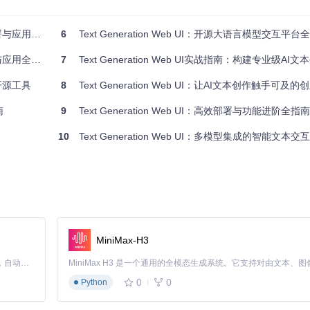
完整技术指南
6
Text Generation Web UI：开源大语言模型交互平台
动安装所需的依赖环境：
应用全指南
7
Text Generation Web UI实战指南：构建专业级AI
的开源工具
8
Text Generation Web UI：让AI文本创作触手可及的创新方案 - 普通
南
9
Text Generation Web UI：高效部署与功能进阶全指南
10
Text Generation Web UI：多模型集成的智能文本交互平台 面向开发者与AI
MiniMax-H3
irements目录下的对应依赖文件。例如，对于Linux系统，可以运行
pip in
Claude Code 的开源替代方案。连接任意大模型，编辑代码，运行命令，自动验证 — 全自动执行。用 Rust 构建，极致性能。 ｜ An open-source alternative to Claude Code. Connect any LLM, edit code, run commands, and verify changes — autonomously. Built in Rust for speed. Get Started
0
0
Python