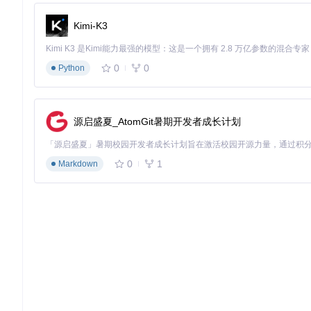
环境配置完成后，运行以下命令启动Web服务：
Kimi-K3
0
0
Python
服务启动成功后，在浏览器中访问终端显示的地址（通常是http://loc
进阶功能实战
源启盛夏_AtomGit暑期开发者成长计划
构建个性化交互角色
角色配置模块→
user_data/characters/
提供了角色定义功能，用
色的名称、描述和对话示例，让AI生成更加符合预期的回复。
0
1
Markdown
模型优化技巧
本地化部署大语言模型时，模型优化至关重要。Text Generati
大幅减少模型占用的内存空间，提高运行速度。用户可以在模型
自定义生成参数
通过调整生成参数，可以控制文本的创造性和准确性。例如，增加
确定。建议根据具体应用场景，通过多次尝试找到最佳参数组合