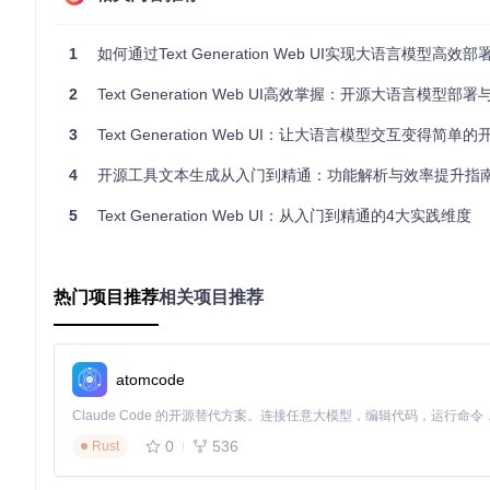
git 
clone
1
如何通过Text Generation Web UI实现大语言模型高效部署与应用？
环境自动配置
进入项目目录后，根据操作系统选择相应的启动脚本，工具会自
2
Text Generation Web UI高效掌握：开源大语言模型部署与
Linux系统
：
3
Text Generation Web UI：让大语言模型交互变得简单
cd
 text-generation-webui

4
开源工具文本生成从入门到精通：功能解析与效率提升指
5
Text Generation Web UI：从入门到精通的4大实践维度
Windows系统
：
cd
 text-generation-webui

热门项目推荐
相关项目推荐
macOS系统
：
cd
 text-generation-webui

atomcode
[!TIP] 如果出现依赖安装失败的情况，可以尝试手动安装requ
quirements/full/requirements.txt
。
0
536
Rust
启动Web服务