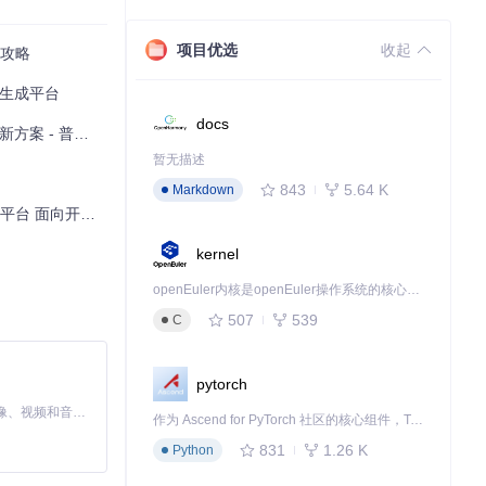
项目优选
收起
全攻略
文本生成平台
docs
用户的AI交互新体验
暂无描述
843
5.64 K
Markdown
爱好者的本地化部署指南
kernel
openEuler内核是openEuler操作系统的核心，既是系统性能与稳定性的基石，也是连接处理器、设备与服务的桥梁。
507
539
C
pytorch
stall -r re
MiniMax H3 是一个通用的全模态生成系统。它支持对由文本、图像、视频和音频组成的多模态上下文进行统一理解，并能生成分辨率高达 2K、时长可达 15 秒的带原生立体声音频的视频。得益于面向任务泛化的系统设计，H3 在预训练阶段就已具备广泛的多模态上下文理解与生成能力，能够出色地执行复杂的多模态指令。
作为 Ascend for PyTorch 社区的核心组件，TorchNPU 是昇腾专为 PyTorch 打造的深度学习适配插件，使 PyTorch 框架能够直接调用昇腾 NPU，为开发者提供昇腾 AI 处理器的超强算力。
831
1.26 K
Python