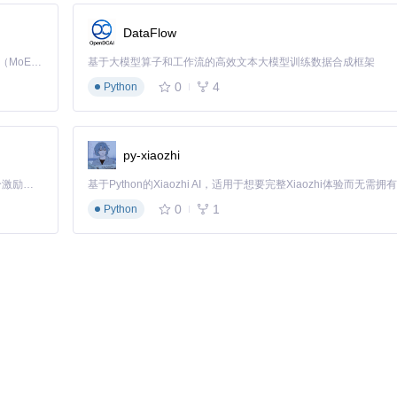
DataFlow
Kimi K3 是Kimi能力最强的模型：这是一个拥有 2.8 万亿参数的混合专家（MoE）模型，具备原生视觉理解能力，并支持 100 万 token 的上下文窗口。
基于大模型算子和工作流的高效文本大模型训练数据合成框架
0
4
Python
alhost:7860）即可开始使用。
py-xiaozhi
「源启盛夏」暑期校园开发者成长计划旨在激活校园开源力量，通过积分激励、认证扶持、资源倾斜等形式，引导高校组织和开发者完成「入驻 — 建项目 — 做贡献 — 获认证 — 得资源」的完整闭环。无论你是想带领社团入驻平台的组织者，还是希望用代码贡献证明自己的开发者，都能在这里找到属于你的成长路径。
户可以创建具有特定性格和语言风格的对话角色。通过编辑YAML格式的
0
1
Python
on Web UI提供了多种量化技术，如GPTQ和AWQ，可以在不显著降低生
加载时选择合适的量化方式，平衡性能和效果。
温度参数可以让生成的文本更加随机和富有创意，而提高top_p值则会
。