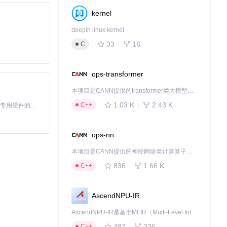
kernel
deepin linux kernel
33
16
C
ops-transformer
本项目是CANN提供的transformer类大模型算子库，实现网络在NPU上加速计算。
1.03 K
2.43 K
C++
基于Python的Xiaozhi AI，适用于想要完整Xiaozhi体验而无需拥有专用硬件的用户。
角色文件，设置角
ops-nn
本项目是CANN提供的神经网络类计算算子库，实现网络在NPU上加速计算。
836
1.66 K
C++
成质量的前提下，
AscendNPU-IR
让结果更加集中和
AscendNPU-IR是基于MLIR（Multi-Level Intermediate Representation）构建的，面向昇腾亲和算子编译时使用的中间表示，提供昇腾完备表达能力，通过编译优化提升昇腾AI处理器计算效率，支持通过生态框架使能昇腾AI处理器与深度调优
497
336
C++