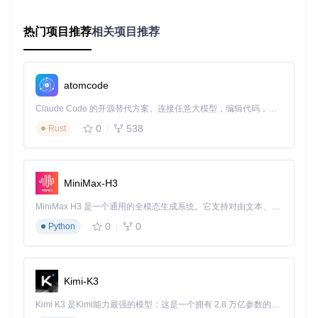
有两种启动方式可供选择：
直接运行可执行文件：找到yys目录下的Window.exe，双击
热门项目推荐
相关项目推荐
即可启动
通过脚本启动：在命令行中执行python yys/Window.py命令
第3步：基础配置检查清单
确保游戏窗口分辨率设置为1920x1080
atomcode
将游戏界面保持在前台，避免被其他窗口遮挡
Claude Code 的开源替代方案。连接任意大模型，编辑代码，运行命令，自动验证 — 全自动执行。用 Rust 构建，极致性能。 ｜ An open-source alternative to Claude Code. Connect any LLM, edit code, run commands, and verify changes — autonomously. Built in Rust for speed. Get Started
建议以管理员身份运行程序，以获得更好的运行效果
0
538
Rust
四、使用建议与注意事项
[合理使用建议]：保持适度游戏节奏
MiniMax-H3
建议每天自动挂机时间不超过8小时，避免过度依赖工具影响
游戏平衡。同时，根据自己的电脑配置合理设置多开数量，一
MiniMax H3 是一个通用的全模态生成系统。它支持对由文本、图像、视频和音频组成的多模态上下文进行统一理解，并能生成分辨率高达 2K、时长可达 15 秒的带原生立体声音频的视频。得益于面向任务泛化的系统设计，H3 在预训练阶段就已具备广泛的多模态上下文理解与生成能力，能够出色地执行复杂的多模态指令。
般建议不超过4个账号，以免影响识别精度和系统稳定性。
0
0
Python
[账号安全提示]：保障账号使用安全
虽然工具采用纯图像识别技术，不修改游戏数据，但仍建议玩
家定期修改游戏密码，避免在公共电脑上使用该工具。初次使
Kimi-K3
用时，可先在小号上进行测试，确认稳定性后再用于主号。
Kimi K3 是Kimi能力最强的模型：这是一个拥有 2.8 万亿参数的混合专家（MoE）模型，具备原生视觉理解能力，并支持 100 万 token 的上下文窗口。
[版本适配提醒]：关注游戏更新影响