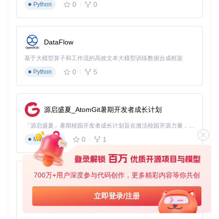
0
0
Python
游戏更新后，界面可能会发生变化，此时需要检查yys/img/目
录下的识别图片是否需要更新，以确保工具能够正常识别游戏
界面。遇到游戏更新时，建议先暂停使用工具，等待脚本适配
后再启动。
DataFlow
通过合理使用yysScript，玩家可以在减少重复操作的同时，更
基于大模型算子和工作流的高效文本大模型训练数据合成框架
好地享受阴阳师游戏带来的乐趣。记住，辅助工具只是提升游
戏体验的手段，保持健康的游戏习惯才是长久享受游戏的关
0
5
Python
键。
源启盛夏_AtomGit暑期开发者成长计划
yysScript
下载源代码
「源启盛夏」暑期校园开发者成长计划旨在激活校园开源力量，通过积分激励、认证扶持、资源倾斜等形式，引导高校组织和开发者完成「入驻 — 建项目 — 做贡献 — 获认证 — 得资源」的完整闭环。无论你是想带领社团入驻平台的组织者，还是希望用代码贡献证明自己的开发者，都能在这里找到属于你的成长路径。
阴阳师脚本 支持御魂副本 双开
0
1
Markdown
项目地址：
https://gitcode.com/gh_mirrors/yy/yysScript
700万+用户深度参与代码创作，更多精彩内容等你共创
py-xiaozhi
基于Python的Xiaozhi AI，适用于想要完整Xiaozhi体验而无需拥有专用硬件的用户。
立即登录/注册
0
1
Python