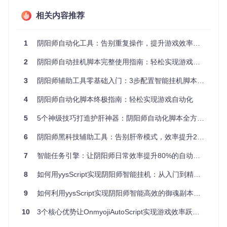
相关内容推荐
二、工具带来的核心价值
[时间成本优化]：减少重复操作时间
1
阴阳师自动化工具：告别重复操作，提升游戏效率的智能解决方案
传统手动刷本每天可能需要花费2-3小时，而使用yysScript
2
阴阳师自动挂机脚本完整使用指南：轻松实现游戏自动化
后，玩家只需花费几分钟进行设置，工具就能自动运行。这意
味着玩家可以将节省下来的时间用于其他更有意义的事情，如
3
阴阳师辅助工具零基础入门：3步配置智能挂机脚本，5大技巧高效护肝
学习、工作或陪伴家人。
[游戏体验提升]：降低操作疲劳感
4
阴阳师自动化脚本终极指南：轻松实现游戏自动化
长时间的机械操作容易让玩家产生疲劳感，影响游戏乐趣。yy
5
5个神级技巧打造护肝神器：阴阳师自动化脚本全方位配置指南
sScript通过自动化操作，让玩家从重复的点击中解放出来，能
够以更轻松的心态享受游戏剧情和社交互动等核心内容。
6
阴阳师黑科技辅助工具：告别肝帝模式，效率提升200%的秘密武器
三、新手友好型使用指南
7
智能任务引擎：让阴阳师日常效率提升80%的自动化工具
8
如何用yysScript实现阴阳师智能挂机：从入门到精通的高效指南
第1步：获取工具文件
git 
clone
 https://gitcode.com/gh_mirrors/yy/yysScript  
#
9
如何利用yysScript实现阴阳师智能高效的御魂副本自动挂机
cd
 yysScript  
# 进入项目目录
10
3个核心优势让OnmyojiAutoScript实现游戏效率跃升：自动化工具解放双手
第2步：启动辅助工具