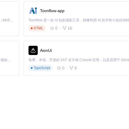
Toonflow-app
Kimi K3 是Kimi能力最强的模型：这是一个拥有 2.8 万亿参数的混合专家（MoE）模型，具备原生视觉理解能力，并支持 100 万 token 的上下文窗口。
功能，通过合理分配不同时间段的预约任务，使总体成功率提升3倍以上。
0
16
HTML
:00的成功率比其他时段高47%。智能系统会自动避开凌晨和深夜的低成功率时
AionUi
「源启盛夏」暑期校园开发者成长计划旨在激活校园开源力量，通过积分激励、认证扶持、资源倾斜等形式，引导高校组织和开发者完成「入驻 — 建项目 — 做贡献 — 获认证 — 得资源」的完整闭环。无论你是想带领社团入驻平台的组织者，还是希望用代码贡献证明自己的开发者，都能在这里找到属于你的成长路径。
0
6
TypeScript
10公里的门店成功率比最近门店高23%。"智能门店推荐"功能会根据实
轻松找到成功率最高的门店
线网络或5G连接。系统的"网络质量监测"功能会在预约前自动检测并提示