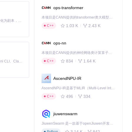
ops-transformer
本项目是CANN提供的transformer类大模型算子库，实现网络在NPU上加速计算。
Toonflow 是一款 AI 短剧漫剧工具，能够利用 AI 技术将小说自动转化为剧本，并结合 AI 生成的图片和视频，实现高效的短剧创作。借助 Toonflow，可以轻松完成从文字到影像的全流程，让短剧制作变得更加智能与便捷。
记住：分散预约
1.03 K
2.43 K
C++
ops-nn
段，让每次预约都物
本项目是CANN提供的神经网络类计算算子库，实现网络在NPU上加速计算。
834
1.64 K
C++
免费、本地、开源的 24/7 全天候 Cowork 应用，以及适用于 Gemini CLI、Claude Code、Codex、OpenCode、Qwen Code、Goose CLI、Auggie 等的 OpenClaw | 🌟 喜欢就点star吧
时库存和历史数
AscendNPU-IR
AscendNPU-IR是基于MLIR（Multi-Level Intermediate Representation）构建的，面向昇腾亲和算子编译时使用的中间表示，提供昇腾完备表达能力，通过编译优化提升昇腾AI处理器计算效率，支持通过生态框架使能昇腾AI处理器与深度调优
496
334
C++
jiuwenswarm
网络优化建议。
JiuwenSwarm 是一款基于openJiuwen开发的智能AI Agent，它能够将大语言模型的强大能力，通过你日常使用的各类通讯应用，直接延伸至你的指尖。
3.14 K
842
Python