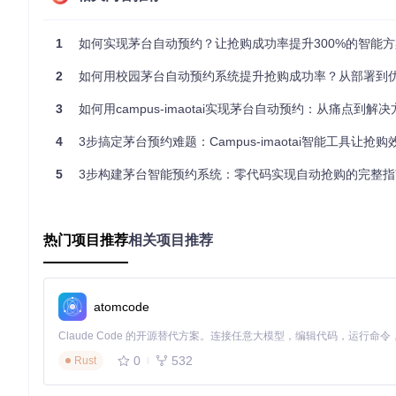
1
如何实现茅台自动预约？让抢购成功率提升300%的智能方
茅台预约智能系统操作日志界面，实时显示多账号预约状态与结
2
如何用校园茅台自动预约系统提升抢购成功率？从部署到
真实用户故事：他们如何用智能系统改变预约命运
3
如何用campus-imaotai实现茅台自动预约：从痛点到解决方案
王女士 | 企业财务
作为茅台收藏爱好者，王女士曾每天定3个闹
得2-3瓶茅台，"最神奇的是系统会避开我的会议时间自动操作，
4
3步搞定茅台预约难题：Campus-imaotai智能工具让抢购效率提
张先生 | 个体经营者
经营烟酒店的张先生需要为客户抢购茅台。智
5
3步构建茅台智能预约系统：零代码实现自动抢购的完整指
2%，"现在客户都主动加钱让我帮忙预约，这成了我的新业务增长
李同学 | 大学生
没有稳定收入的李同学通过智能系统的"错峰预约"功
次，"赚的钱足够我的生活费，还不用占用学习时间"。
热门项目推荐
相关项目推荐
【数据卡片】用户效果对比
指标
传统方式
智能系统
提升幅度
atomcode
成功率
4.7%
18.3%
289%
时间投入
45分钟/天
5分钟/周
97%减少
0
532
Rust
账号利用率
单账号
3-5账号
400%提升