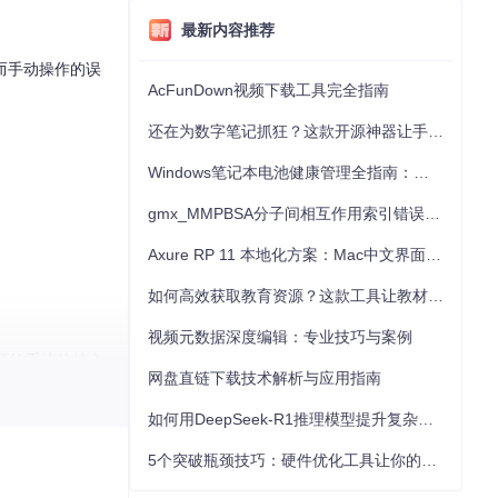
最新内容推荐
而手动操作的误
AcFunDown视频下载工具完全指南
还在为数字笔记抓狂？这款开源神器让手写批注效率提升300%
Windows笔记本电池健康管理全指南：从根源解决电池损耗问题
gmx_MMPBSA分子间相互作用索引错误的深度诊断与解决
Axure RP 11 本地化方案：Mac中文界面优化与原型设计工具汉化全指南
如何高效获取教育资源？这款工具让教材下载效率提升80%
视频元数据深度编辑：专业技巧与案例
预约系统的核心
网盘直链下载技术解析与应用指南
你的时间。这不
如何用DeepSeek-R1推理模型提升复杂任务解决能力：完整指南
5个突破瓶颈技巧：硬件优化工具让你的电脑性能提升30%
模型"，将传统随机尝