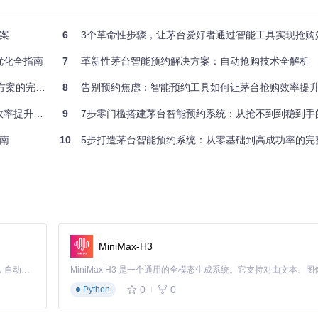
案
6
3个革命性步骤，让茅台爱好者通过智能工具实现抢购效
果，让每一次预约都有数据支撑
优化全指南
7
革新性茅台智能预约解决方案：自动抢购技术全解析
的完整指南
8
告别预约焦虑：智能预约工具如何让茅台抢购效率提升3
钟抢购，半年仅成功2次。使用智能系统后，通过3个家庭账号协同预约，
完全不影响工作"。
升300%
9
7步零门槛搭建茅台智能预约系统：从抢不到到稳到手
能系统的多账号管理功能让他同时管理12个客户账号，预约成功率从8%
南
10
5步打造茅台智能预约系统：从零基础到高成功率的完
点"。
能，专门选择工作日上午9:30-10:00的非高峰时段，用父母的账号每月
MiniMax-H3
Claude Code 的开源替代方案。连接任意大模型，编辑代码，运行命令，自动验证 — 全自动执行。用 Rust 构建，极致性能。 ｜ An open-source alternative to Claude Code. Connect any LLM, edit code, run commands, and verify changes — autonomously. Built in Rust for speed. Get Started
0
0
Python