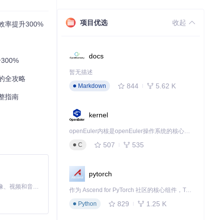
项目优选
收起
率提升300%
docs
00%
现在每月稳定获
暂无描述
的全攻略
844
5.62 K
Markdown
提升至4
整指南
kernel
能成功1-2
openEuler内核是openEuler操作系统的核心，既是系统性能与稳定性的基石，也是连接处理器、设备与服务的桥梁。
507
535
C
pytorch
MiniMax H3 是一个通用的全模态生成系统。它支持对由文本、图像、视频和音频组成的多模态上下文进行统一理解，并能生成分辨率高达 2K、时长可达 15 秒的带原生立体声音频的视频。得益于面向任务泛化的系统设计，H3 在预训练阶段就已具备广泛的多模态上下文理解与生成能力，能够出色地执行复杂的多模态指令。
作为 Ascend for PyTorch 社区的核心组件，TorchNPU 是昇腾专为 PyTorch 打造的深度学习适配插件，使 PyTorch 框架能够直接调用昇腾 NPU，为开发者提供昇腾 AI 处理器的超强算力。
829
1.25 K
Python