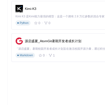
茅台预约大师的5个不传秘诀
Kimi-K3
秘诀一：账号矩阵布局
不要把所有希望寄托在一个账号上。系统支持的"家庭账号矩阵"
0
0
Python
不是作弊，而是概率学的合理应用。
秘诀二：黄金时段选择
数据分析显示，工作日上午9:00-10:00和下午15:00-16
源启盛夏_AtomGit暑期开发者成长计划
有所值。
秘诀三：门店策略调整
0
1
Markdown
不要执着于最近的门店。系统内置的全国门店数据库显示，距离5-
据，为你匹配最优选择。
茅台预约智能门店选择界面，支持多维度筛选和智能排序，让你
秘诀四：网络环境优化
预约前30分钟关闭家庭其他设备的视频流和大文件下载，使用有
秘诀五：数据驱动优化