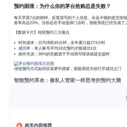
预约困境：为什么你的茅台抢购总是失败？
每天早晨7点的闹钟、反复填写的个人信息、永远卡顿的提交按
差率高达23%。当你还在手动选择门店时，智能系统已经完成了
【数据卡片】传统预约三大痛点
时间成本：日均消耗45分钟，全年累计超273小时
成功率：单人账号平均18次预约才能成功1次
操作失误：38%的失败源于手动填写错误或提交超时
传统预约方式如同在迷雾中摸索，智能系统为你打开成功之门
智能预约革命：像私人管家一样思考的预约大脑
想象有位24小时待命的私人管家，不仅记得你所有的预约偏好
价值——将复杂的算法决策转化为简单的生活体验。
系统通过三大创新解决传统预约难题：家庭共享管理让全家人的
是简单的自动化工具，而是一套融合了数据分析、行为心理学和
功能模块→[vue_campus_admin/src/store/modu
相关内容推荐
试转变为科学决策。