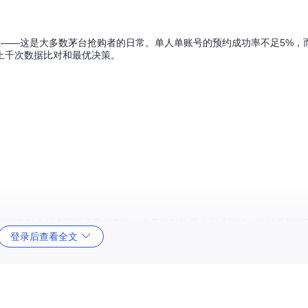
钮——这是大多数茅台抢购者的日常。单人单账号的预约成功率不足5%，
上千次数据比对和最优决策。
，还能实时分析全国门店库存变化，在最佳时机帮你完成预约。这就是智能
登录后查看全文
账号协同工作，智能决策引擎实时优化预约策略，无人值守模式彻底解放
概率优化的完整解决方案。
les]中的预约策略算法，通过分析历史10万+成功案例，构建了独特的"茅台预约概率