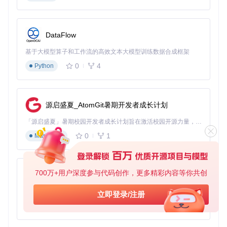
不要错过这个革新编程体验的机会，立即尝试Pear，让我们共
同见证AI如何助力高效编码！
DataFlow
基于大模型算子和工作流的高效文本大模型训练数据合成框架
pearai-app
下载源代码
0
4
Python
PearAI: Open Source AI Code Editor (Fork of VSCode). The PearAI Submodule (https://github.com/trypear/pearai-submodule) is a fork of Continue.
项目地址：
https://gitcode.com/gh_mirrors/pe/pearai-
app
源启盛夏_AtomGit暑期开发者成长计划
「源启盛夏」暑期校园开发者成长计划旨在激活校园开源力量，通过积分激励、认证扶持、资源倾斜等形式，引导高校组织和开发者完成「入驻 — 建项目 — 做贡献 — 获认证 — 得资源」的完整闭环。无论你是想带领社团入驻平台的组织者，还是希望用代码贡献证明自己的开发者，都能在这里找到属于你的成长路径。
0
1
Markdown
700万+用户深度参与代码创作，更多精彩内容等你共创
py-xiaozhi
基于Python的Xiaozhi AI，适用于想要完整Xiaozhi体验而无需拥有专用硬件的用户。
立即登录/注册
0
1
Python