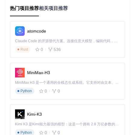
类型的项目。
预配置优化
：内置快捷键和终端插件，提升开发效率。
热门项目推荐
相关项目推荐
熟悉的操作
：作为VSCode的分支，Pear保留了原有的操作
习惯，让您无缝切换。
项目及技术应用场景
atomcode
无论您是一位独立开发者，还是在一个大型团队中工作，Pear
都能大大提高生产力。在以下场景中，Pear尤显优势：
Claude Code 的开源替代方案。连接任意大模型，编辑代码，运行命令，自动验证 — 全自动执行。用 Rust 构建，极致性能。 ｜ An open-source alternative to Claude Code. Connect any LLM, edit code, run commands, and verify changes — autonomously. Built in Rust for speed. Get Started
0
536
Rust
原型构建
：快速生成基础框架和结构，让您专注于业务逻辑
而非基础设置。
复杂问题解决
：当遇到棘手的代码难题时，Pear可帮助解析
和提供建议。
MiniMax-H3
团队协作
：利用其AI能力，统一代码风格，提高代码审查速
度。
MiniMax H3 是一个通用的全模态生成系统。它支持对由文本、图像、视频和音频组成的多模态上下文进行统一理解，并能生成分辨率高达 2K、时长可达 15 秒的带原生立体声音频的视频。得益于面向任务泛化的系统设计，H3 在预训练阶段就已具备广泛的多模态上下文理解与生成能力，能够出色地执行复杂的多模态指令。
项目特点
社区参与
：Pear鼓励社区贡献，无论是修复bug、改进文
0
0
Python
档，还是添加新功能，您的帮助都将被珍视。
明确的发展路线图
：通过
Master Document Roadmap
了解
项目未来走向。
Kimi-K3
开源与许可
：Pear遵循Apache 2.0许可证，开放源代码，
自由使用。
Kimi K3 是Kimi能力最强的模型：这是一个拥有 2.8 万亿参数的混合专家（MoE）模型，具备原生视觉理解能力，并支持 100 万 token 的上下文窗口。
支持与交流
：有问题或建议？欢迎加入PearAI
Discord
社区
0
0
讨论。
Python