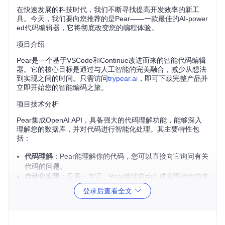
在快速发展的科技时代，我们不断寻找提高开发效率的新工
具。今天，我们要向您推荐的是Pear——一款最佳的AI-power
ed代码编辑器，它将彻底改变您的编程体验。
项目介绍
Pear是一个基于VSCode和Continue改进而来的智能代码编辑
器。它的核心目标是通过与人工智能的完美融合，减少从想法
到实现之间的时间。只需访问
trypear.ai
，即可下载完整产品并
立即开始您的智能编码之旅。
项目技术分析
Pear集成OpenAI API，具备强大的代码理解功能，能够深入
理解您的数据库，并对代码进行智能化处理。其主要特性包
括：
代码理解
：Pear能理解你的代码，您可以直接向它询问有关
代码的问题。
自动化实现
：只需一句话，Pear就能自动生成实现特定功能
的代码或Pull Request。
登录后查看全文
注重用户体验
：以简洁易用为设计原则，让开发工作如丝般
流畅。
无需从零开始
：提供高质量的模板和样板代码，适用于任何