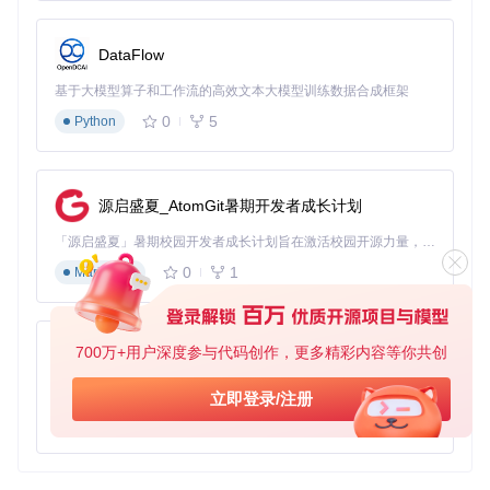
DataFlow
基于大模型算子和工作流的高效文本大模型训练数据合成框架
0
5
Python
源启盛夏_AtomGit暑期开发者成长计划
「源启盛夏」暑期校园开发者成长计划旨在激活校园开源力量，通过积分激励、认证扶持、资源倾斜等形式，引导高校组织和开发者完成「入驻 — 建项目 — 做贡献 — 获认证 — 得资源」的完整闭环。无论你是想带领社团入驻平台的组织者，还是希望用代码贡献证明自己的开发者，都能在这里找到属于你的成长路径。
0
1
Markdown
700万+用户深度参与代码创作，更多精彩内容等你共创
py-xiaozhi
基于Python的Xiaozhi AI，适用于想要完整Xiaozhi体验而无需拥有专用硬件的用户。
立即登录/注册
0
1
Python