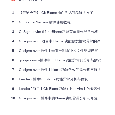
应用案例和最佳实践
1
【亲测免费】 Git Blame插件常见问题解决方案
应用案例
假设你正在审查一个复杂的代码库，使用
git-blame.nvim
2
Git Blame Neovim 插件使用教程
可以帮助你快速查看每一行代码的最后修改者以及修改时间，
从而更好地理解代码的演变过程。
3
GitSigns.nvim插件中Blame功能菜单操作异常分析与修复
最佳实践
4
Gitsigns.nvim 项目中 blame 功能触发搜索异常的深度解析
定期使用
：在日常开发中定期使用
git-blame
查看代码
历史，有助于理解代码的上下文和逻辑。
5
Gitsigns.nvim插件中垂直分割缓冲区文件类型设置优化
结合其他工具
：将
git-blame
与其他 Neovim 插件（如
f
ugitive.vim
）结合使用，可以进一步提升开发效率。
6
gitsigns.nvim插件中git blame功能异常的分析与解决
7
Gitsigns.nvim插件中blame功能失效问题分析与解决方案
典型生态项目
8
LeaderF插件Git Blame功能异常分析与修复
结合
fugitive.vim
fugitive.vim
9
LeaderF项目中Git Blame功能在NeoVim中的兼容性问题解析
是一个强大的 Git 集成插件，与
git-blame.
nvim
结合使用，可以提供更全面的 Git 操作体验。
10
Gitsigns.nvim插件中的Blame功能异常分析与修复
结合
nvim-lspconfig
nvim-lspconfig
是 Neovim 的 LSP 配置插件，结合
git-b
lame.nvim
使用，可以在代码编辑的同时查看代码的历史修