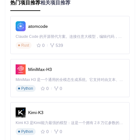
热门项目推荐
相关项目推荐
改信息，提升代码审查的效率。
通过以上步骤和案例，你可以快速上手并充分利用
git-blam
e.nvim
插件，提升你的代码审查和开发效率。
atomcode
Claude Code 的开源替代方案。连接任意大模型，编辑代码，运行命令，自动验证 — 全自动执行。用 Rust 构建，极致性能。 ｜ An open-source alternative to Claude Code. Connect any LLM, edit code, run commands, and verify changes — autonomously. Built in Rust for speed. Get Started
git-blame.nvim
下载源代码
0
539
Rust
Git Blame plugin for Neovim written in Lua
项目地址：
https://gitcode.com/gh_mirrors/gi/git-
MiniMax-H3
blame.nvim
MiniMax H3 是一个通用的全模态生成系统。它支持对由文本、图像、视频和音频组成的多模态上下文进行统一理解，并能生成分辨率高达 2K、时长可达 15 秒的带原生立体声音频的视频。得益于面向任务泛化的系统设计，H3 在预训练阶段就已具备广泛的多模态上下文理解与生成能力，能够出色地执行复杂的多模态指令。
0
0
Python
Kimi-K3
Kimi K3 是Kimi能力最强的模型：这是一个拥有 2.8 万亿参数的混合专家（MoE）模型，具备原生视觉理解能力，并支持 100 万 token 的上下文窗口。
0
0
Python