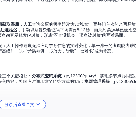
息获取滞后
，人工查询余票的频率通常为30秒/次，而热门车次的余票释放
码处理延迟
，手动识别复杂验证码平均需要8-12秒，而此时票源早已被抢
频查询容易触发IP封禁，形成"不查没机会，猛查被封禁"的两难局面。
配：人工操作速度无法应对票务信息的实时变化，单一账号的查询能力难
高峰时，这些矛盾被进一步放大，导致"一票难求"成为常态。
包含三个关键模块：
分布式查询系统
（py12306/query/）实现多节点协
化订单提交路径，将响应时间压缩至传统方式的1/5；
集群管理系统
（py12306/c
登录后查看全文
户连接数、任务数量和节点分布等关键指标，实现全流程可视化管理
次提升至100次/秒，验证码处理时间从10秒缩短至0.5秒，并发任务处
票高峰测试中，使用Py12306的用户平均购票耗时仅为传统方式的1/8