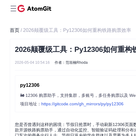
首页
/ 2026颠覆级工具：Py12306如何重构铁路购票效率
2026颠覆级工具：Py12306如何重
2026-05-04 10:54:16
作者：范垣楠Rhoda
py12306
🚂 12306 购票助手，支持集群，多账号，多任务购票以及 We
项目地址：
https://gitcode.com/gh_mirrors/py/py12306
您是否曾遇到这样的困境：节假日抢票时，手动刷新12306页面
款开源铁路购票助手，通过自动化监控、智能验证码处理和分布
门车次的商务出行人士、节假日返乡的学生群体以及需要为多人统