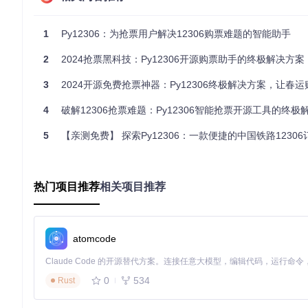
实战应用指南：从配置到抢票的全流程优化
1
Py12306：为抢票用户解决12306购票难题的智能助手
环境部署：打造稳定运行基座
2
2024抢票黑科技：Py12306开源购票助手的终极解决方案
要发挥Py12306的最佳性能，需要先构建适配的运行环境。您需要准
06/query/）在高峰期会创建多个进程处理并发任务。通过以下
3
2024开源免费抢票神器：Py12306终极解决方案，让春
git 
clone
4
破解12306抢票难题：Py12306智能抢票开源工具的终极
cd
 py12306

5
【亲测免费】 探索Py12306：一款便捷的中国铁路1230
环境验证的关键指标包括：Redis服务连接状态（集群模式依赖
的响应时间低于100ms）。这些准备工作能有效避免运行中出现"
热门项目推荐
相关项目推荐
智能配置：参数优化的黄金法则
配置文件的优化直接影响抢票成功率。核心配置项包括查询间隔（建议设为1
定义）和通知方式（支持微信、邮件多渠道）。通过复制示例配
atomcode
cp
0
534
Rust
配置验证可通过测试命令进行：
python main.py -t
会模拟完
需要提前在12306官网完成核验，否则会导致订单提交失败。