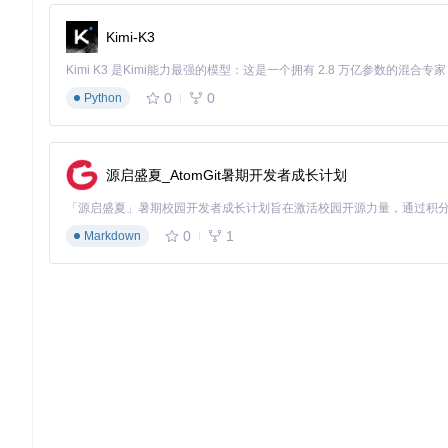
集群部署：构建弹性抢票网络
Kimi-K3
对于抢票需求较高的场景，启用集群模式能显著提升成功率。在env
点负责任务分发和状态监控，子节点专注余票查询，形成"1主N从
0
0
Python
Py12306购票成功控制台输出展示了从余票查询到订单提交的
源启盛夏_AtomGit暑期开发者成长计划
集群部署的关键验证指标是节点同步延迟（应低于500ms）和任
成功率比单节点提升240%，且有效降低了单IP被封禁的风险。
0
1
Markdown
价值延伸思考：技术赋能下的出行生态重构
Py12306的价值远不止于提升购票成功率，它代表了一种技
打破了传统购票中的信息不对称。数据显示，使用Py12306的
从更宏观的视角看，这类工具正在推动出行服务的智能化转型。
的车次热度预测、甚至通过区块链技术实现的车票转让机制。但技
式，确保技术优势不会转化为不公平竞争。
作为用户，我们在享受技术便利的同时，也应思考其社会影响。
重新定义"公平"的含义？或许真正的技术进步，不仅在于效率提升