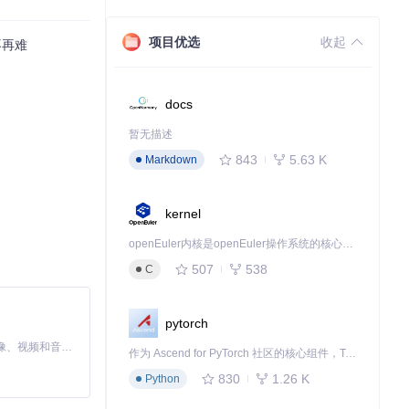
项目优选
收起
不再难
模块（py123
docs
暂无描述
843
5.63 K
Markdown
kernel
12306服务器
openEuler内核是openEuler操作系统的核心，既是系统性能与稳定性的基石，也是连接处理器、设备与服务的桥梁。
507
538
C
/type.py
pytorch
MiniMax H3 是一个通用的全模态生成系统。它支持对由文本、图像、视频和音频组成的多模态上下文进行统一理解，并能生成分辨率高达 2K、时长可达 15 秒的带原生立体声音频的视频。得益于面向任务泛化的系统设计，H3 在预训练阶段就已具备广泛的多模态上下文理解与生成能力，能够出色地执行复杂的多模态指令。
作为 Ascend for PyTorch 社区的核心组件，TorchNPU 是昇腾专为 PyTorch 打造的深度学习适配插件，使 PyTorch 框架能够直接调用昇腾 NPU，为开发者提供昇腾 AI 处理器的超强算力。
830
1.26 K
Python
意，联系人信息