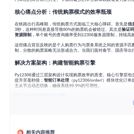
核心痛点分析：传统购票模式的效率瓶颈
在铁路出行高峰期，传统购票方式面临三大核心障碍。首先是
信
3秒，这种时间差直接导致80%的购票机会被错过。其次是
验证
资源限制
，单个账号的查询频率受到12306服务器限制，持续高
这些痛点背后反映的是个人购票行为与票务系统之间的资源不匹
制，分散的购票策略无法形成合力。当我们面对春节、国庆等出行
解决方案架构：构建智能购票引擎
Py12306通过三层架构设计实现购票效率的质变。核心引擎层
提升至毫秒级；
智能订单处理
（py12306/order/）模块优
主从节点动态切换，确保系统99.9%的可用性。
Py12306 Web管理界面展示了集群状态监控面板，包含用
与传统购票方式相比，这套架构带来了显著提升：查询频率从30秒/
倍。这些技术突破转化为实实在在的用户价值——在2025年国庆购
7%。
相关内容推荐