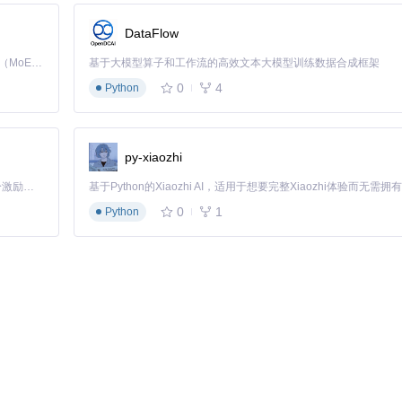
DataFlow
.py中设置
CLUSTER_ENABLED = True
后，系统会自动发现局域网内的
Kimi K3 是Kimi能力最强的模型：这是一个拥有 2.8 万亿参数的混合专家（MoE）模型，具备原生视觉理解能力，并支持 100 万 token 的上下文窗口。
基于大模型算子和工作流的高效文本大模型训练数据合成框架
"的弹性架构。
0
4
Python
完整流程，包含车次筛选、排队状态和最终订单信息
py-xiaozhi
务分配均衡度（各节点负载差异不超过20%）。在2025年春节测试中，3
「源启盛夏」暑期校园开发者成长计划旨在激活校园开源力量，通过积分激励、认证扶持、资源倾斜等形式，引导高校组织和开发者完成「入驻 — 建项目 — 做贡献 — 获认证 — 得资源」的完整闭环。无论你是想带领社团入驻平台的组织者，还是希望用代码贡献证明自己的开发者，都能在这里找到属于你的成长路径。
0
1
Python
术普惠的可能性。通过开源模式，普通用户也能获得企业级抢票系统的能力，
用户平均节省85%的购票时间，将更多精力投入到出行规划本身。
未来，我们可以期待更深度的功能整合：与日历应用联动的智能出行建议
术发展始终需要伦理边界——Py12306在设计中特意加入了查询频率限
当工具将购票时间从几小时缩短到几分钟，当复杂的验证码不再成为障碍
，更在于让每个人都能平等地获得出行的权利。Py12306正在用代码书