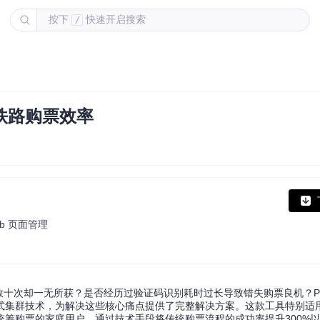
按下
快速开启搜索
/
构铁路购票效率
b 页面管理
数十次却一无所获？是否经历过验证码识别耗时过长导致错失购票良机？Py1
式集群技术，为解决这些核心痛点提供了完整解决方案。这款工具特别适
筹购票的家庭用户，通过技术手段将传统购票流程的成功率提升300%