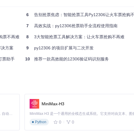
6
告别抢票焦虑：智能抢票工具Py12306让火车票抢购
7
高效实战：py12306抢票助手全流程使用指南
备Python 3.8+环境和至少2GB内存的服务器资源，这是因为分布式查询
命令完成基础部署：
运购票不再难
8
3大智能抢票工具解决方案：让火车票抢购不再难
解决方案
9
py12306 的项目扩展与二次开发
6订票助手
10
推荐一款高效能的12306验证码识别服务
）、浏览器驱动版本匹配度（Web界面渲染需要）以及网络延迟（建议测试到
任务阻塞""界面加载失败"等常见问题。
-2秒，过短易触发反爬机制）、座位优先级（通过py12306/helpers
置进行个性化调整：
MiniMax-H3
Claude Code 的开源替代方案。连接任意大模型，编辑代码，运行命令，自动验证 — 全自动执行。用 Rust 构建，极致性能。 ｜ An open-source alternative to Claude Code. Connect any LLM, edit code, run commands, and verify changes — autonomously. Built in Rust for speed. Get Started
0
0
Python
整购票流程，重点检查用户认证、车次筛选和订单提交三个环节。特别注