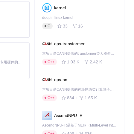
kernel
deepin linux kernel
其他节点。主节
33
16
C
ops-transformer
本项目是CANN提供的transformer类大模型算子库，实现网络在NPU上加速计算。
节点集群的抢票
1.03 K
2.42 K
C++
基于Python的Xiaozhi AI，适用于想要完整Xiaozhi体验而无需拥有专用硬件的用户。
ops-nn
这种技术民主化
本项目是CANN提供的神经网络类计算算子库，实现网络在NPU上加速计算。
834
1.65 K
C++
、基于历史数据
制和公益购票模
AscendNPU-IR
，我们是否正在
AscendNPU-IR是基于MLIR（Multi-Level Intermediate Representation）构建的，面向昇腾亲和算子编译时使用的中间表示，提供昇腾完备表达能力，通过编译优化提升昇腾AI处理器计算效率，支持通过生态框架使能昇腾AI处理器与深度调优
写这个答案。
496
336
C++