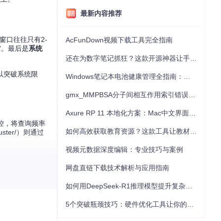
最新内容推荐
窗口往往只有2-
AcFunDown视频下载工具完全指南
空。最后是
系统
还在为数字笔记抓狂？这款开源神器让手写批注效率提升300%
以突破系统限
Windows笔记本电池健康管理全指南：从根源解决电池损耗问题
gmx_MMPBSA分子间相互作用索引错误的深度诊断与解决
Axure RP 11 本地化方案：Mac中文界面优化与原型设计工具汉化全指南
同监控，将查询频率
如何高效获取教育资源？这款工具让教材下载效率提升80%
luster/）则通过
视频元数据深度编辑：专业技巧与案例
网盘直链下载技术解析与应用指南
如何用DeepSeek-R1推理模型提升复杂任务解决能力：完整指南
理能力提升10
，成功率提升至8
5个突破瓶颈技巧：硬件优化工具让你的电脑性能提升30%