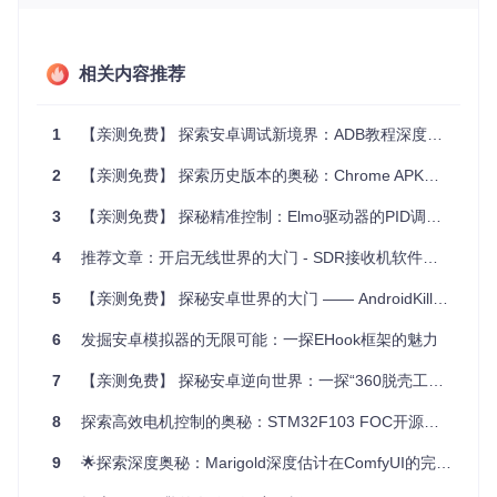
显示信息
：显示设备的屏幕分辨率和其他相关数据。
CPU电压
：监测设备的CPU电压变化。
温度监控
：实时查看设备的温度状况。
3、项目及技术应用场景
相关内容推荐
这个工具对于以下场景尤其有用：
1
【亲测免费】 探索安卓调试新境界：ADB教程深度解读—以小米手机为例
开发者调试
：帮助开发者更好地理解和解决性能问题，优化
应用。
2
【亲测免费】 探索历史版本的奥秘：Chrome APK合集为你的技术之旅添翼
发烧友自定义
：对系统性能有高要求的用户可以手动调优，
平衡性能与电池寿命。
3
【亲测免费】 探秘精准控制：Elmo驱动器的PID调节之旅
硬件监控
：监测设备在不同负载下的温度、电压变化，确保
4
推荐文章：开启无线世界的大门 - SDR接收机软件权威指南
系统稳定运行。
安全研究
：了解系统Prop信息有助于发现潜在的安全风险。
5
【亲测免费】 探秘安卓世界的大门 —— AndroidKiller反编译神器
4、项目特点
深度集成
：项目不仅提供基础的CPU信息，还深入到系统内
6
发掘安卓模拟器的无限可能：一探EHook框架的魅力
部，揭示了平时不易察觉的硬件细节。
易用性
：简洁直观的UI设计使得操作简单，无需专业知识即
7
【亲测免费】 探秘安卓逆向世界：一探“360脱壳工具”的魅力
可上手。
源码可定制
：开源许可证意味着你可以自由修改和扩展源
8
探索高效电机控制的奥秘：STM32F103 FOC开源项目深度解析
码，满足个性化需求。
MTK平台专属
：针对MediaTek芯片的优化，使其在该平台
9
🌟探索深度奥秘：Marigold深度估计在ComfyUI的完美演绎🌟
上表现出色。