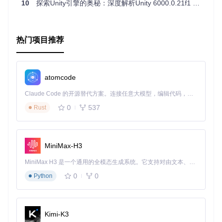
10
探索Unity引擎的奥秘：深度解析Unity 6000.0.21f1 C参考源代码
综上所述，无论您是开发者还是技术爱好者，
AndroidCpuTo
ols
都是一个值得尝试的工具，它将带您深入到安卓系统的内
核，让您更好地掌控设备的性能。立即加入，开启您的安卓探
索之旅吧！
热门项目推荐
atomcode
Claude Code 的开源替代方案。连接任意大模型，编辑代码，运行命令，自动验证 — 全自动执行。用 Rust 构建，极致性能。 ｜ An open-source alternative to Claude Code. Connect any LLM, edit code, run commands, and verify changes — autonomously. Built in Rust for speed. Get Started
0
537
Rust
MiniMax-H3
MiniMax H3 是一个通用的全模态生成系统。它支持对由文本、图像、视频和音频组成的多模态上下文进行统一理解，并能生成分辨率高达 2K、时长可达 15 秒的带原生立体声音频的视频。得益于面向任务泛化的系统设计，H3 在预训练阶段就已具备广泛的多模态上下文理解与生成能力，能够出色地执行复杂的多模态指令。
0
0
Python
Kimi-K3