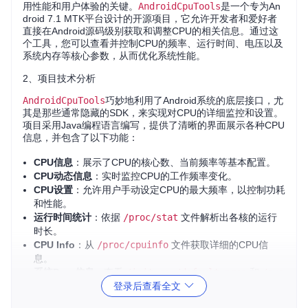
用性能和用户体验的关键。
AndroidCpuTools
是一个专为An
droid 7.1 MTK平台设计的开源项目，它允许开发者和爱好者
直接在Android源码级别获取和调整CPU的相关信息。通过这
个工具，您可以查看并控制CPU的频率、运行时间、电压以及
系统内存等核心参数，从而优化系统性能。
2、项目技术分析
AndroidCpuTools
巧妙地利用了Android系统的底层接口，尤
其是那些通常隐藏的SDK，来实现对CPU的详细监控和设置。
项目采用Java编程语言编写，提供了清晰的界面展示各种CPU
信息，并包含了以下功能：
CPU信息
：展示了CPU的核心数、当前频率等基本配置。
CPU动态信息
：实时监控CPU的工作频率变化。
CPU设置
：允许用户手动设定CPU的最大频率，以控制功耗
和性能。
运行时间统计
：依据
/proc/stat
文件解析出各核的运行
时长。
CPU Info
：从
/proc/cpuinfo
文件获取详细的CPU信
息。
系统Prop信息
：查看
/init.rc
,
/default.prop
和
/sys
登录后查看全文
tem/build.prop
中的关键参数。
系统内存信息
：获取
/proc/meminfo
中的内存使用状况。