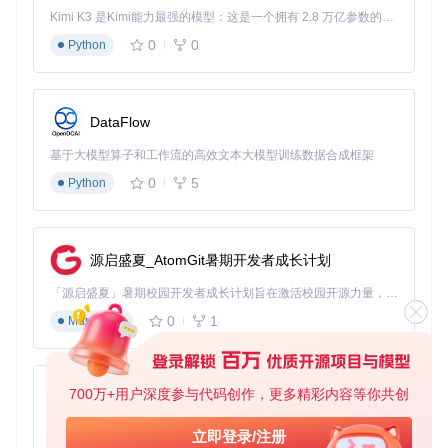
Kimi K3 是Kimi能力最强的模型：这是一个拥有 2.8 万亿参数的混合专家（MoE）模型，具备原生视觉理解能力，并支持 100 万 token 的上下文窗口。
0
0
Python
DataFlow
基于大模型算子和工作流的高效文本大模型训练数据合成框架
0
5
Python
源启盛夏_AtomGit暑期开发者成长计划
「源启盛夏」暑期校园开发者成长计划旨在激活校园开源力量，通过积分激励、认证扶持、资源倾斜等形式，引导高校组织和开发者完成「入驻 — 建项目 — 做贡献 — 获认证 — 得资源」的完整闭环。无论你是想带领社团入驻平台的组织者，还是希望用代码贡献证明自己的开发者，都能在这里找到属于你的成长路径。
0
1
Markdown
700万+用户深度参与代码创作，更多精彩内容等你共创
py-xiaozhi
基于Python的Xiaozhi AI，适用于想要完整Xiaozhi体验而无需拥有专用硬件的用户。
立即登录/注册