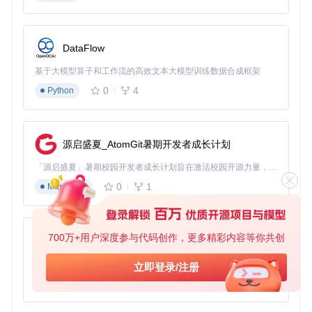
Linux系统
首先设置USB服务
DataFlow
基于大模型算子和工作流的高效文本大模型训练数据合成框架
sudo
sudo
0
4
Python
克隆项目并运行安装脚本
源启盛夏_AtomGit暑期开发者成长计划
git 
clone
cd
 applera1n

「源启盛夏」暑期校园开发者成长计划旨在激活校园开源力量，通过积分激励、认证扶持、资源倾斜等形式，引导高校组织和开发者完成「入驻 — 建项目 — 做贡献 — 获认证 — 得资源」的完整闭环。无论你是想带领社团入驻平台的组织者，还是希望用代码贡献证明自己的开发者，都能在这里找到属于你的成长路径。
0
1
Markdown
启动图形界面
700万+用户深度参与代码创作，更多精彩内容等你共创
py-xiaozhi
基于Python的Xiaozhi AI，适用于想要完整Xiaozhi体验而无需拥有专用硬件的用户。
立即登录/注册
💡 小贴士：Linux系统需要确保已安装libimobiledevice
0
1
库，如遇USB连接问题，可以尝试重新插拔设备或重启usb
Python
muxd服务。