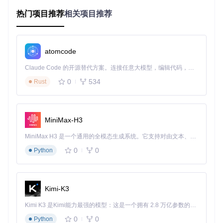
至少1GB的可用存储空间
热门项目推荐
相关项目推荐
安装步骤
macOS系统
首先克隆项目仓库到本地
atomcode
git 
clone
Claude Code 的开源替代方案。连接任意大模型，编辑代码，运行命令，自动验证 — 全自动执行。用 Rust 构建，极致性能。 ｜ An open-source alternative to Claude Code. Connect any LLM, edit code, run commands, and verify changes — autonomously. Built in Rust for speed. Get Started
0
534
Rust
进入项目目录并配置文件权限
cd
MiniMax-H3
sudo
sudo
chmod
MiniMax H3 是一个通用的全模态生成系统。它支持对由文本、图像、视频和音频组成的多模态上下文进行统一理解，并能生成分辨率高达 2K、时长可达 15 秒的带原生立体声音频的视频。得益于面向任务泛化的系统设计，H3 在预训练阶段就已具备广泛的多模态上下文理解与生成能力，能够出色地执行复杂的多模态指令。
0
0
Python
启动应用程序
Kimi-K3
💡 小贴士：macOS系统可能会提示"无法打开因为无法验
Kimi K3 是Kimi能力最强的模型：这是一个拥有 2.8 万亿参数的混合专家（MoE）模型，具备原生视觉理解能力，并支持 100 万 token 的上下文窗口。
证开发者"，这时需要在"系统偏好设置-安全性与隐私"中允
许该应用运行。
0
0
Python