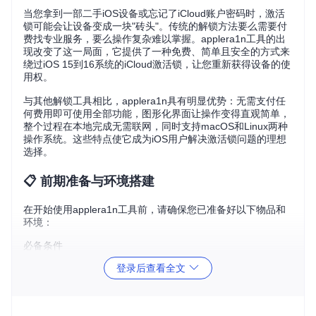
当您拿到一部二手iOS设备或忘记了iCloud账户密码时，激活
锁可能会让设备变成一块"砖头"。传统的解锁方法要么需要付
费找专业服务，要么操作复杂难以掌握。applera1n工具的出
现改变了这一局面，它提供了一种免费、简单且安全的方式来
绕过iOS 15到16系统的iCloud激活锁，让您重新获得设备的使
用权。
与其他解锁工具相比，applera1n具有明显优势：无需支付任
何费用即可使用全部功能，图形化界面让操作变得直观简单，
整个过程在本地完成无需联网，同时支持macOS和Linux两种
操作系统。这些特点使它成为iOS用户解决激活锁问题的理想
选择。
📋 前期准备与环境搭建
在开始使用applera1n工具前，请确保您已准备好以下物品和
环境：
必备条件
需要解锁的iOS设备（iPhone或iPad），确保其运行iOS 15
登录后查看全文
到16系统
原装数据线，用于连接设备和电脑
安装有macOS或Linux系统的电脑
Python 3环境