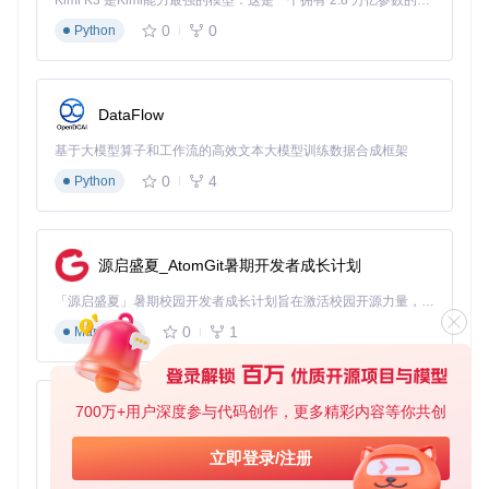
Kimi K3 是Kimi能力最强的模型：这是一个拥有 2.8 万亿参数的混合专家（MoE）模型，具备原生视觉理解能力，并支持 100 万 token 的上下文窗口。
交易员智能体
负责将研究结论转化为具体交易策略。它整合研
0
0
Python
究员提供的多维度分析结果，结合市场流动性、交易成本等实
际因素，生成包含入场点、目标价位和止损位置的完整交易方
案。系统支持多种订单类型，包括市价单、限价单和条件单，
满足不同交易需求。
DataFlow
分析师智能体
专注于多维度市场监控，通过技术指标分析、社
基于大模型算子和工作流的高效文本大模型训练数据合成框架
交媒体情绪追踪、宏观经济趋势研判和公司基本面评估四个维
度，为投资决策提供全方位信息支持。该智能体采用自适应学
0
4
Python
习算法，能够根据市场变化调整分析模型权重。
源启盛夏_AtomGit暑期开发者成长计划
风险控制智能体
提供多层次风险管理功能，包括激进、中性和
保守三种风险偏好设置。系统会根据用户选择的风险等级，自
「源启盛夏」暑期校园开发者成长计划旨在激活校园开源力量，通过积分激励、认证扶持、资源倾斜等形式，引导高校组织和开发者完成「入驻 — 建项目 — 做贡献 — 获认证 — 得资源」的完整闭环。无论你是想带领社团入驻平台的组织者，还是希望用代码贡献证明自己的开发者，都能在这里找到属于你的成长路径。
动调整仓位大小、止损策略和资产配置比例，实现风险与收益
的动态平衡。
0
1
Markdown
系统部署与基础配置指南
700万+用户深度参与代码创作，更多精彩内容等你共创
py-xiaozhi
TradingAgents-CN提供两种部署方式，用户可根据技术背景
基于Python的Xiaozhi AI，适用于想要完整Xiaozhi体验而无需拥有专用硬件的用户。
立即登录/注册
和使用需求选择适合的方案。Docker部署适合非技术用户，源
0
1
Python