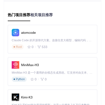
该架构的核心优势在于：
热门项目推荐
相关项目推荐
并行处理能力：同时分析多个数据源和市场维度
辩证思维模拟：通过多视角辩论机制减少认知偏差
决策闭环形成：从信息输入到策略输出的完整链路
风险动态评估：实时监控市场变化并调整策略参数
atomcode
技术架构解析：智能体协作的工作原理
Claude Code 的开源替代方案。连接任意大模型，编辑代码，运行命令，自动验证 — 全自动执行。用 Rust 构建，极致性能。 ｜ An open-source alternative to Claude Code. Connect any LLM, edit code, run commands, and verify changes — autonomously. Built in Rust for speed. Get Started
0
533
Rust
TradingAgents-CN系统采用分层架构设计，由数据层、智能
体层和应用层构成。数据层负责市场数据、新闻资讯和财务数
据的采集与预处理；智能体层包含四大核心智能体；应用层提
供Web界面和API接口，满足不同用户需求。
MiniMax-H3
四大智能体功能解析
MiniMax H3 是一个通用的全模态生成系统。它支持对由文本、图像、视频和音频组成的多模态上下文进行统一理解，并能生成分辨率高达 2K、时长可达 15 秒的带原生立体声音频的视频。得益于面向任务泛化的系统设计，H3 在预训练阶段就已具备广泛的多模态上下文理解与生成能力，能够出色地执行复杂的多模态指令。
研究员智能体
采用辩证分析框架，同时从看涨和看跌两个视角
0
0
Python
对标的进行评估。系统会自动收集相关财务指标、行业数据和
市场情绪，生成平衡的投资分析报告。这种"双视角辩论机
制"有效避免了单一分析角度的局限性，使结论更加客观全
面。
Kimi-K3